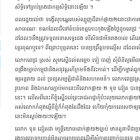
សិទ្ធិ​ទៅគ្រប់​គ្រង​ជា​កម្មសិទ្ធិ​នោះឡើយ ។
ពលរដ្ឋ​យល់ថា ទង្វើ​លុប​ឆ្នេរ​របស់​ឈ្មួញ​ដី​ពាក់​ផ្កាយ​២​នោះ​ជាការ​ឃ
សាធារណៈ ខណដែល​ដី​នៅ​តំបន់​ខេត្តកោះកុង​ឡើងថ្លៃ​ដូច​ពេជ្រ ។​តាមផ
ដដែលៗ​នឹងត្រូវ​ទទួលទោស​ទ្វេ​រដង បើសិនជា​មិន​រាងចាល តើ​
ទ្វេរ​គុណ​ឬទេ​? ពីព្រោះ​បុគ្គល​នេះ បាន​ប្រព្រឹត្ត​បទល្មើស ដដែល​តា
​លោក​ពេជ្រ ស្រស់ សូម​ស្នើ​ដល់​សម្តេច ទៀ បាញ់ សុំ​ពិនិត្យមើ
ពង្រឹង​ច្បាប់​កម្ពុជា​និង​អនុវត្ត​អភិក្រម​ទី​៥​គឺ​វះកាត់​។ ដើម្បី​កម្
ឲ្យ​​អន្តរាយ ដល់ ទ្រព្យសម្បត្តិ​ជាតិ​និង​សហគមន៍​។ លោក​ពេជ្រ​ស្រស
​រូបភាព និង​ឯកសារ​ភ្ជាប់​មកនេះ​គឺ​លោក​ផ្កាយ ២ ទុន ដៀ​ត បាន​​ប្រព្
នេះ​។ លើសពីនេះ​គឺ​​ខ្ញុំ​ស្នើ​ដល់​ព្រះរាជអាជ្ញា​កុំ​ប៉ះ​លុយ​លោក​ផ្ក
អស់លោក​កំពុង​ធ្វើ​គឺ​ខ្ញុំ​ក៏​កំពុងតែ​ដឹង​ដែរ ហើយ​កុំ​យក​លេស​ថា​ឲ្
នេះ​មិន​ស្ងប់​ងាយៗ​ឡើយ​។
​លោក ទុន ដៀ​ត​ជា មន្ត្រី​យោធា​ពាក់​ផ្កាយ​២​ធ្លាប់ មាន​តួនាទី​ជា​ប្រ
រង​ការចោទប្រកាន់​មិនអាច​រក​ប្រភព​ដើម្បី​សុំ​ការបញ្ជាក់​បានទេ ពា