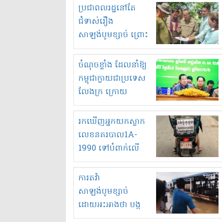
មួយចំនួនទៀត
ប្រជាពលរដ្ឋនៅតែ
កំពង់តែគុបគិតគ្នា
ជំទាស់រឿង
ធ្វើសកម្មភាពរកស៊ីនិង
សាឡង់បូមខ្សាច់ ព្រោះ
ស្តុកទំនិញគេចពន្ធ?
ខ្លាចបាក់ច្រាំងទៀត!
ចំណុចខ្លាំង ដែលនាំឱ្យ
កម្ពុជាក្លាយជាប្រទេស
លែងក្រ ក្រោយ
ឆ្នាំ២០៣០
រកឃើញអ្នកយកស្លាក
លេខនគរបាល1A-
1990 ទៅបំពាក់លើ
ម៉ូតូរបស់ខ្លួន ដាកផ្លាក
រត់ឌុបហើយ
ការតវ៉ា
សាឡង់បូមខ្សាច់
ដោយអះអាងថា បង្ក
បាក់ច្រាំងទន្លេ និង