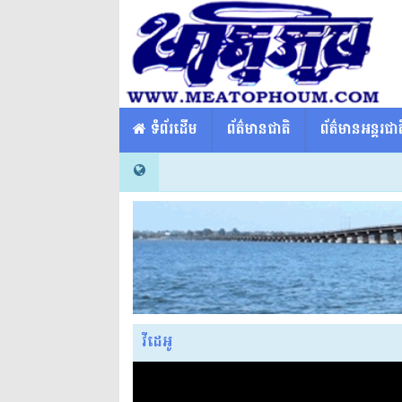
​​ ទំព័រដើម
ព័ត៌មានជាតិ
ព័ត៌មានអន្តរជាត
វីដេអូ