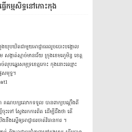
វើ​កម្ម​សិទ្ធ​នៅ​កោះកុង​
ងកំពុង​ឃុបឃិត​ជាមួយ​អាជ្ញាធរ​លួច​បោះបង្គោល
ច់ងាម សង្កាត់​ស្មាច់មានជ័យ ក្រុង​ខេមរភូមិន្ទ ខេត្ត
ច់​លុប​ឆ្នេរសមុទ្រ​ខេត្ត​កោះ កុង​នោះ​ឈ្មោះ
​សមុទ្ទ​។​
ា គណបក្ស​លោក​ទទួល បាន​ពាក្យបណ្តឹង​ពី​
​ចុះទៅ ស្វែងរក​ការពិត ដើម្បី​ដឹងថា តើ​
ង​ស្នើ​ឲ្យ​អាជ្ញាធរ​ចាត់វិធានការ ។​