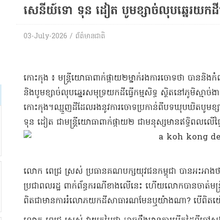
សេនីយ៍​ទោ ទុន ដៀ​ត បូម​ខ្សាច់​លុប​ឆ្នេរ​យក​ដី​ធ្
03-July-2026 / ព័ត៌មានជាតិ
​កោះកុង ៖ មន្ត្រី​យោធា​ពាក់​ផ្កាយ​២​ម្នាក់​រង​ការ​ចោទថា បាននិ
និង​បូម​ខ្សាច់​លុប​ឆ្នេរសមុទ្រ​យក​ដី​ធ្វើ​កម្ម​សិទ្ធ ស្ថិតនៅ​ភូមិ​ស្មា​
កោះកុង​។​ឈ្មួញ​ដី​ដែល​រង​នូវ​ការចោទប្រកាន់​ពីបទ​ឃុបឃិត​បូម​ខ្សា
ទុន ដៀ​ត ជា​មន្ត្រី​យោធា​ពាក់​ផ្កាយ​២ ជា​មនុស្ស​មាន​ឥទ្ធិពល​លើ​ផ្ទៃ
​លោក ពេជ្រ ស្រស់ ប្រធាន​គណបក្ស​យុវជន​កម្ពុជា បាន​អះអាងថ
ប្រជាពលរដ្ឋ ពាក់ព័ន្ធ​ករណី​ខាងលើនេះ ហើយ​លោក​បាន​ចាត់​មន្ត្រី
ពិតជា​មានការ​រំលោភ​យ​កដី​សាធារណ​មែនឬ​យ៉ាងណា​? បើ​ពិត​យើង​នឹ