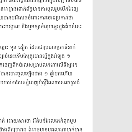
់ និង​អាជ្ញាធរ​ជំនាញ​នៅក្នុង​ខេត្ត ទើបបាន​
តែ​អាជ្ញាធរ​ពាក់ព័ន្ធ​មានការ​ចូលរួម​បើកដៃ​ឲ្យ​
ជ័យ​បាន​បដិសេធ​ចំពោះ​ការចោទប្រកាន់ថា
ោល និង​បូម​ខ្សាច់​លុប​ឆ្នេរ​ក្នុង​តំបន់​នេះ​
​ឈ្មោះ ទុន ដៀ​ត ដែលជា​ប្រធាន​ច្រក​ទំនាក់
សាច់​នេះ​ទើបតែ​ត្រូវបានធ្វើ​ក្នុងអំឡុង ១
​ដឹក​ចេញពី​កប៉ាល​សម្រាប់​លក់​នៅលើ​ទីផ្សារ​។​
គឺ​បាន​បោះ​ចូល​ឡើង​ជាង ១ ឆ្នាំ​មកហើយ
ប​ស់កា​សែត​ភ្នំពេញ​ប៉ុស្តិ៍​ដែល​បាន​ដកស្រង់​
ត់ ដោយសារ​ថា ដី​តំបន់​ដែល​គេ​កំពុង​បូម​
​យ៉ាងពិត​ប្រាកដ ពុំ​អាចមាន​បុគ្គល​ណា​ម្នាក់​មាន​