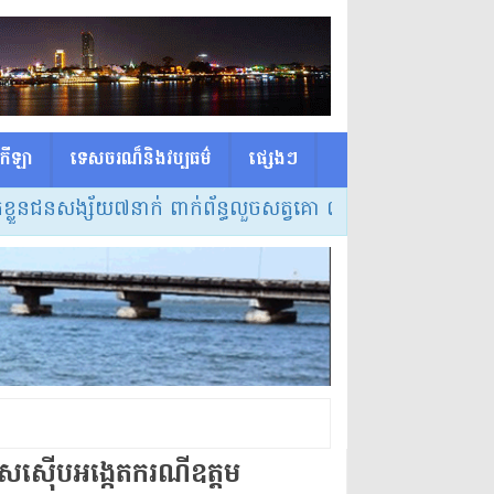
កីឡា
ទេសចរណ៏និងវប្បធម៌
ផ្សេង​ៗ
នជនសង្ស័យ៧នាក់ ពាក់ព័ន្ធលួចសត្វគោ ៣ករណី នៅស្រុកត្រពាំងប្
ាស​ស៊ើបអង្កេត​ករណី​ឧ​ត្ត​ម​