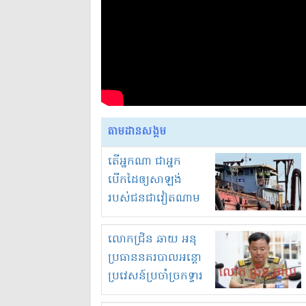
តាមដានសង្គម
តើអ្នកណា ជាអ្នក
បើកដៃឲ្យសាឡង់
របស់ជនជាវៀតណាម
ចូល មកខុស
ច្បាប់លួចបូមខ្សាច់នៅ
លោកជ្រិន ឆាយ អនុ
ក្នុងប្រទេសកម្ពុជា
ប្រធាននគរបាលអន្តោ
ប្រវេសន៍ប្រចាំច្រកទ្វារ
ព្រំដែនភ្នំឌិន និងឈ្មួញ