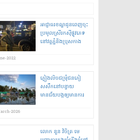
អាជ្ញាធរ​ខណ្ឌដូនពេញ​ចុះ​
ប្រមូល​ស្រីរកស៊ីផ្លូវភេទ​
នៅ​វត្តភ្នំ​និង​ប្រុសកាង​
une-2022
ភ្លៀងលិចជម្រុំជនភៀ
សសឹកនៅបន្ទាយ
មានជ័យបង្កឲ្យមានការ
ជន្លៀសរកទីទួលបន្ត
arch-2026
លោក នួន វិចិត្រ មេ