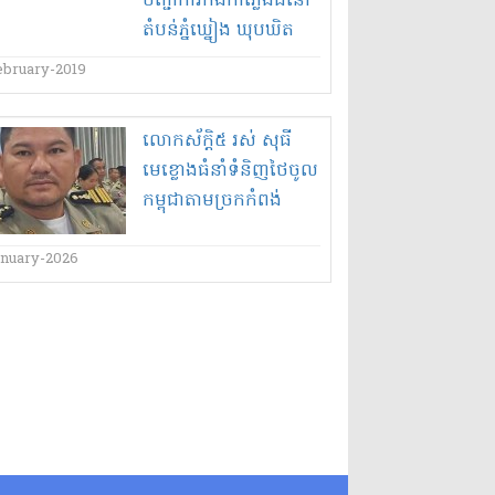
បញ្ជាការ​កងកាំភ្លើងធំ​នៅ​
តំបន់ភ្នំ​ឃ្នៀង ​ឃុបឃិត​
ជាមួយ​មេ​ឈ្មួញ​រៀប​ដី​
ebruary-2019
ឈ្មោះ​គឹម ពេជ្រ យក​ដី​
រាស្ត្រ ដែល​អភិបាលខេត្ត​
លោកស័ក្តិ៥ រស់ សុធី
កំពង់ឆ្នាំង​បាន​សម្រប
មេខ្លោងធំនាំទំនិញថៃចូល
សម្រួល​ដោះស្រាយ​ជូន​
កម្ពុជាតាមច្រកកំពង់
ប្រជាពលរដ្ឋ​លក់​អោយ​
ស្រឡៅ ស្រុកឆែប ខេត្ត
ឈ្មួញ​ឈ្មោះ​ព្រុំ ហួយ​ដែល
ព្រះវិហារ!
anuary-2026
ជា​មេការ​ក្រុមហ៊ុន​ចិន​មួយ​
!