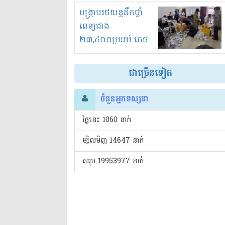
រំខានទាំងយប់ទាំងថ្ងៃ
បង្ក្រាបរថយន្តដឹកថ្នាំ
ពេទ្យជាង
២៣,៤០០ប្រអប់ គេច
ពន្ធនិងអត់ច្បាប់នាំ
ចូល!?
ជាច្រើនទៀត
ចំនួនអ្នកទស្សនា
ថ្ងៃនេះ​ 1060 នាក់
ម្សិលមិញ 14647 នាក់
សរុប 19953977 នាក់