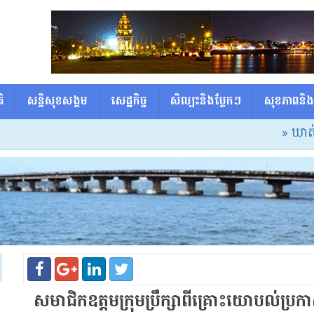
ិ
សន្តិសុខសង្គម
សេដ្ឋកិច្ច
សិល្បះនិងប្លែកៗ
សុខភាពនិង
» ឃាត់ខ្លួ
សមាជិក​ឧ​ត្ត​ម​ក្រុមប្រឹក្សា​ពី​គ្រោះ​យោបល់​ប្រក