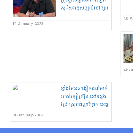
ត្រូវ​ថ្នាំ​សណ្តំ​ថៅកែ​ល្បែង​
សុ​ី​សង​ខុសច្បាប់​នៅ​ផ្សារ​
បឹងត្របែក ផ្លា​ហ្សា​សម្ងំ​
28-F
ឈឹង​!
19-January-2023
21-J
ខ្លាំង​មែន​សង្វៀន​ជល់​មាន់​
របស់​ម្សៀ​ស្រ៊ុន នៅ​អន្លង់​
ជ្រៃ ស្រុក​ពញាក្រែក ខេត្ត​
ត្បូងឃ្មុំ គ្មាន​អ្នកណា​ហ៊ាន​
31-January-2019
ប៉ះ ​ព្រោះ​ខ្លាច​ខ្នងបង្អែក​?!