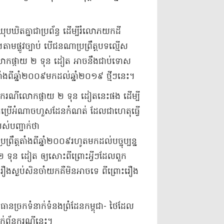
ុបឃិត​គ្នា​ជា​ប្រព័ន្ធ ដើម្បី​រំលោភ​យក​ដី​
្លូវ​ច្បាប់ បើ​ជន​ណា​ប្រព្រឹត្ត​បទល្មើស​
លោក​ផ្កាយ ២ ទុន ដៀ​ត អាច​នឹង​ជាប់ទោស​
ំងពី​ឆ្នាំ​២០០៩​មកដល់​ឆ្នាំ​២០១៩ ថ្មីៗ​នេះ​។
ល​ករណី​លោក​ផ្កាយ ២ ទុន ដៀ​ត​នេះ​ផង ដើម្បី​
ចាត់​ពួក​ប្រើ​អំណាច​ហួស​ដែន​កំណត់ ដែលជា​ហេតុ​ធ្វើ​
់​បញ្ចា​ក់ថា​
រឹត្ត​តាំងពី​ឆ្នាំ​២០០៩​រហូតមកដល់​បច្ចុប្បន្ន​
ាយ​២ ទុន ដៀ​ត ឲ្យ​សោះ​ពីព្រោះ​អ្វីៗ​ដែល​ពួក​
យ​រឿង​ស្ងប់​សិន​ចាំ​យក​គឺ​មិនអាច​ទេ ពីព្រោះ​រឿង
ធាន​ច្រក​ទំនាក់ទំនង​ព្រំដែន​កម្ពុជា​- ថៃ​ដែល​
ក់ព័ន្ធ​ករណីនេះ​។​