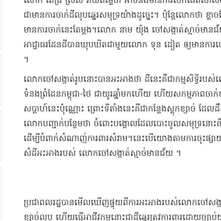
​លោក ពេជ្រ ស្រស់ វាយតម្លៃថា អាច​នឹងមាន​ការបើក​ដៃ​ពី​ចៅសង្កាត
ជាមាន​ការចាក់​ដី​លុប​ឆ្នេរសមុទ្រ​យ៉ាង​ដូច្នេះ​។ ប៉ុន្តែ​លោក​ថា ខ្លាច​
មាន​ការចាក់​នេះ​តែម្តង​។​លោក នាម យ៉ុង ចៅសង្កាត់​ស្មាច់មាន
អាជ្ញាធរ​ដែនដី​បាន​ឃុបឃិត​ជាមួយ​លោក ទុន ដៀ​ត ឲ្យ​មានការ​បោះបង្គ
។​
​លោក​ចៅសង្កាត់​រូបនោះ​បាន​អះអាងថា ដី​នេះ​គឺជា​កម្មសិទ្ធិ​របស់
ទំនង​ព្រំដែន​កម្ពុជា​-​ថៃ ជា​យូរ​ឆ្នាំ​មកហើយ ហើយ​សកម្មភាព​ចាក់​ខ្
សប្តាហ៍​នេះ​ប៉ុណ្ណោះ ព្រោះ​ទីតាំង​នេះ​គឺជា​កន្លែង​ស្តុក​ខ្សាច់ ដែល
លោក​បញ្ជាក់​បន្ថែមថា ចំពោះ​បង្គោល​ដែល​បោះ​ចូល​សមុទ្រ​នោះ​
ដើម្បី​បំពាក់​សំណាញ់​ការពារ​សំរាម​។​នេះ​បើ​យោងតាម​ការចុះផ្សាយ​រ
សំដី​អះអាង​របស់ លោក​ចៅសង្កាត់​ស្មាច់មានជ័យ ។​
​ប្រជាពលរដ្ឋ​បាន​មើលឃើញ​ផ្ទុយ​ពី​ការអះអាង​របស់លោក​ចៅ​សង្កា
ខ្សាច់​លុប ហើយ​ធ្វើ​អាជីវកម្ម​នោះ​ជា​ដី​ឆ្នេរ​ត្រូវការពារ​ដោយ​ច្បាប់