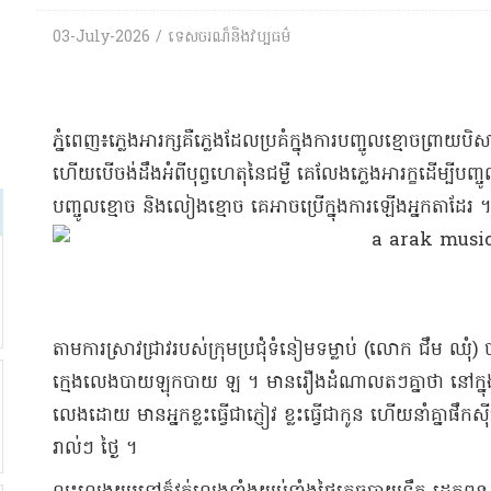
03-July-2026 / ទេសចរណ៏និងវប្បធម៌
​ភ្នំពេញ​៖​ភ្លេងអារក្ស​គឺ​ភ្លេង​ដែល​ប្រគំ​ក្នុង​ការបញ្ចូល​ខ្មោច​ព
ហើយ​បើ​ចង់ដឹង​អំពី​បុព្វហេតុ​នៃ​ជម្ងឺ គេ​លែង​ភ្លេង​អារក្ខ​ដើម្បី​បញ្
បញ្ចូល​ខ្មោច និង​លៀង​ខ្មោច គេ​អាច​ប្រើ​ក្នុងការ​ឡើងអ្នកតា​ដែរ ។
​តាម​ការស្រាវជ្រាវ​រប​ស់​ក្រុម​ប្រជុំ​ទំនៀមទម្លាប់ (​លោក ជឹម ឈុំ​)
ក្មេង​លេង​បាយ​ឡុ​កបាយ ឡ ។ មានរឿង​ដំណាល​តៗ​គ្នា​ថា នៅក្នុង​ភូមិ​ម
លេង​ដោយ មាន​អ្នកខ្លះ​ធ្វើជា​ភ្ញៀវ ខ្លះ​ធ្វើជា​កូន ហើយ​នាំគ្នា​ផឹកស
រាល់ៗ ថ្ងៃ ។​