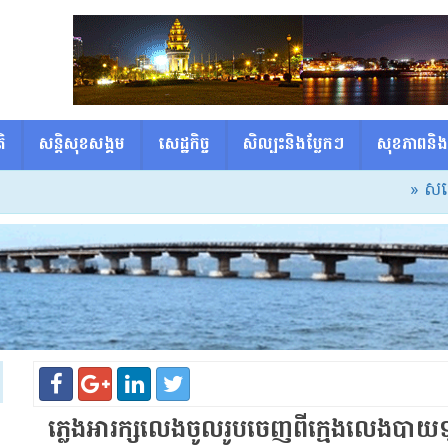
ិ
សន្តិសុខសង្គម
សេដ្ឋកិច្ច
សិល្បះនិងប្លែកៗ
សុខភាពនិង
» សម្ដេច
ភ្លេងអារក្ស​លេង​ចូល​រូប​ចេញពី​ក្មេង​លេង​ប