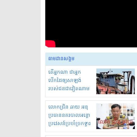
តាមដានសង្គម
តើអ្នកណា ជាអ្នក
បើកដៃឲ្យសាឡង់
របស់ជនជាវៀតណាម
ចូល មកខុស
ច្បាប់លួចបូមខ្សាច់នៅ
លោកជ្រិន ឆាយ អនុ
ក្នុងប្រទេសកម្ពុជា
ប្រធាននគរបាលអន្តោ
ប្រវេសន៍ប្រចាំច្រកទ្វារ
ព្រំដែនភ្នំឌិន និងឈ្មួញ