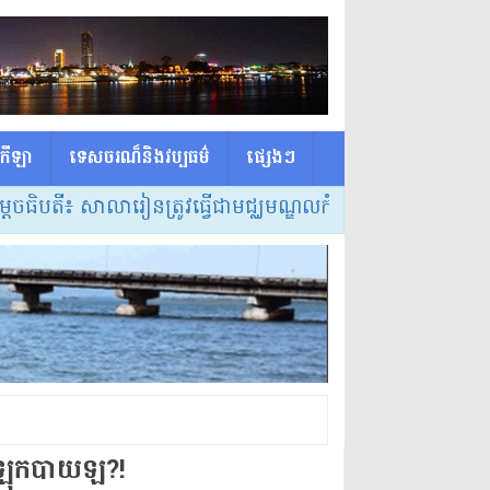
កីឡា
ទេសចរណ៏និងវប្បធម៌
ផ្សេង​ៗ
ធិបតី៖ សាលារៀនត្រូវធ្វើជាមជ្ឈមណ្ឌលកំណត់វិធីសាស្ត្របង្រៀ
ាយឡុកបាយឡ​?!