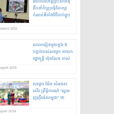
អភិបាលខេត្ត​ព្រះសីហនុ​
ដឹកនាំ​កិច្ចប្រជុំ​ពិភាក្សា​
កំណត់​ទីតាំង​វិថី​លក់​ម្ហូប
អាហារ​
anuary-2021
សាលារៀនមួយខ្នង ៥
បន្ទប់របស់សម្ដេច នាយក
រដ្ឋមន្ត្រី ហ៊ុនសែន ចាស់
ទ្រុឌទ្រមខ្លាំង អ្នកគ្រូ
ugust-2019
លោកគ្រូ នឹងឪពុក ម្ដាយ
សិស្ស ចង់សូម
សម្តេច ម៉ែន សំអន​ស​
សម្ដេចសាងសង់ ថ្មីតែរក
សើរ ព្រឹត្តិការណ៍ “​ស្នាម
ច្រកចូលមិនឃើញ!
ញញឹម​នៃ​កម្ពុជា​” ថា
ឆ្លើយតប​យុទ្ធនាការ “​
ទស្សនា​សៀមរាប ឆ្នាំ​
ugust-2024