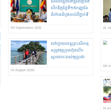
សាលារៀន​នៅ​ភ្នំពេញ​នឹង​
បើក​វិញ​ថ្ងៃទី​១៥​កញ្ញា​តែ​
ជំ​ហ៊ាន​ដំបូង​ចាប់ពី​ថ្នាក់​ទី​
៩​ឡើង​
09-September-2021
21-J
ចៅហ្វាយខេត្ត​ព្រះសីហនុ​
តម្រូវ​ឲ្យ​ក្រុមហ៊ុន​បើក​
ស្ពាន​កោះពស់​ឲ្យ​ប្រជា
ពលរដ្ឋ​ចូល​កំសាន្ត​!
08-A
14-August-2020
15-A