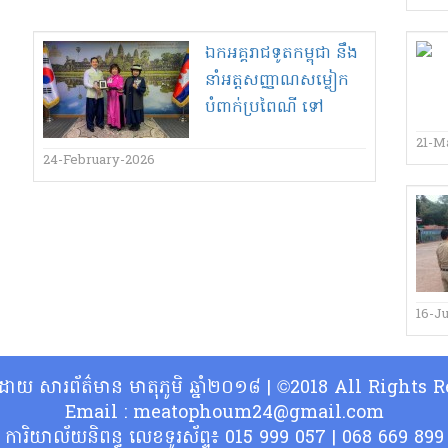
ឯកអគ្គរាជទូតកម្ពុជា នឹង
នាំអត្តសញ្ញាណសម្លៀក
បំពាក់ប្រពៃណី ទៅ
បង្ហាញលើឆាក World
21-M
Costume Fashion
24-February-2026
Show នៅកូរ៉េ
16-J
្ធិដោយ សារព័ត៌មាន មាតុភូមិ ឆ្នាំ២០១៨ | ©2018 All Rights
Email : meatophoum24@gmail.com
ការិយាល័យនិពន្ធ លេខទូរស័ព្ទ៖ 015 999 057 | 068 669 899