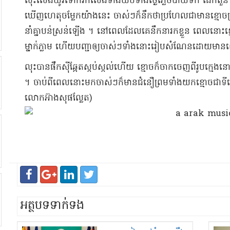
​លុះ​លេង​យូរ​ទៅ​ក៏​វក់​លេង​ទាំងយប់​ទាំង​ថ្ងៃ​ភ្លេច​បាយទឹក ដេក​ព
ឃើញ​ហេតុ​ចម្លែក​យ៉ាងនេះ ចាស់ៗ​ក៏​នឹកថា​ប្រហែល​ជាមាន​ខ្មោច​ព្រាយ
នាំគ្នា​បន់ស្រន់​ឡើង ។ នៅពេលដែល​គេ​នឹកនា​រក​ខ្លួន ពេលនោះ​ខ្មោច​ក
ម្នាក់​ភ្លាម ហើយ​បញ្ជា​ឲ្យ​ចាស់ៗ​ទាំងនោះ​រៀប​សំណែន​ដោយមាន​
​លុះ​បាន​ផឹកស៊ី​ឆ្អែត​ស្កប់ស្កល់​ហើយ ខ្មោច​ក៏​ចាក​ចេញពី​រូប​ក្មេង
។ ចាប់ពីពេលនោះ​មក​ចាស់ៗ​ក៏មាន​ជំនឿ​ព្រមទាំង​យក​ខ្មោច​ជាទីគោរព
លោក​អ៊ាង​សុផល្លែត​)
អត្ថបទទាក់ទង