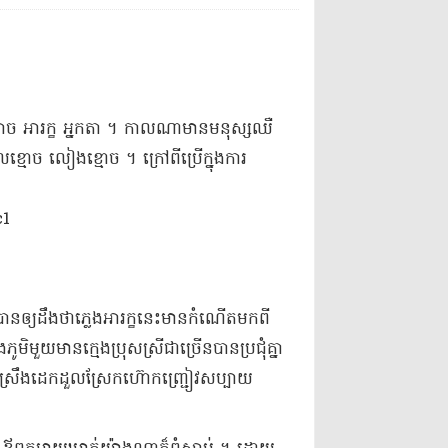
្រាយ​បិសាច អារក្ខ អ្នកតា ។ កាលណា​មាន​មនុស្ស​ឈឺ
ចូល​ខ្មោច លៀង​ខ្មោច ។ ក្រៅពី​ប្រើ​ក្នុងការ​
​
 បាន​ឲ្យ​ដឹងថា​ភ្លេង​អារក្ខ​នេះ​មានកំណើត​មកពី​
ួយ​មាន​ក្មេងប្រុស​ស្រី​ជាច្រើន​បាន​ប្រជុំគ្នា​
៊ី​ស្រឹង​ដេក​ដួល​ស្រែក​ហ៊ោកញ្ជ្រៀវ​សប្បាយ​