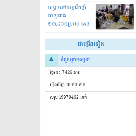
រំខានទាំងយប់ទាំងថ្ងៃ
បង្ក្រាបរថយន្តដឹកថ្នាំ
ពេទ្យជាង
២៣,៤០០ប្រអប់ គេច
ពន្ធនិងអត់ច្បាប់នាំ
ចូល!?
ជាច្រើនទៀត
ចំនួនអ្នកទស្សនា
ថ្ងៃនេះ​ 7426 នាក់
ម្សិលមិញ 10010 នាក់
សរុប 19978462 នាក់