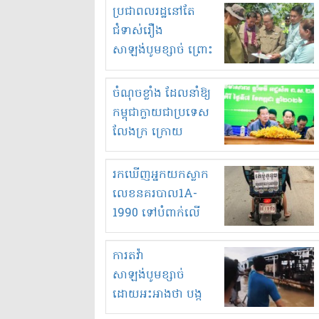
មួយចំនួនទៀត
ប្រជាពលរដ្ឋនៅតែ
កំពង់តែគុបគិតគ្នា
ជំទាស់រឿង
ធ្វើសកម្មភាពរកស៊ីនិង
សាឡង់បូមខ្សាច់ ព្រោះ
ស្តុកទំនិញគេចពន្ធ?
ខ្លាចបាក់ច្រាំងទៀត!
ចំណុចខ្លាំង ដែលនាំឱ្យ
កម្ពុជាក្លាយជាប្រទេស
លែងក្រ ក្រោយ
ឆ្នាំ២០៣០
រកឃើញអ្នកយកស្លាក
លេខនគរបាល1A-
1990 ទៅបំពាក់លើ
ម៉ូតូរបស់ខ្លួន ដាកផ្លាក
រត់ឌុបហើយ
ការតវ៉ា
សាឡង់បូមខ្សាច់
ដោយអះអាងថា បង្ក
បាក់ច្រាំងទន្លេ និង