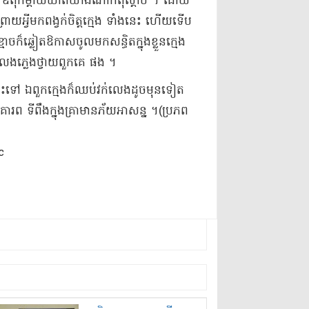
ួន ឪពុកម្ដាយ​ឃាត់​យ៉ាងណា​ក៏​ពុំ​ស្ដាប់ ។ ដោយ​
​អ្វី​មក​ពង្វក់​ចិត្ត​ក្មេង ទាំងនេះ ហើយ​ទើប​
៏​ឆ្លៀតឱកាស​ចូលមក​សន្ធិ​ត​ក្នុង​ខ្លួន​ក្មេង​
លេងភ្លេង​ថ្វាយ​ពួកគេ ផង ។​
​នោះ​ទៅ ឯ​ពួកក្មេង​ក៏​ឈប់​វក់​លេង​ដូច​មុន​ទៀត
 ទីពឹង​ក្នុង​គ្រា​មាន​ភ័យ​អាសន្ន ។​(​ប្រភព​