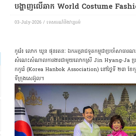
បង្ហាញលើឆាក World Costume Fashio
03-July-2026 / ទេសចរណ៏និងវប្បធម៌
កូរ៉េ៖ លោក ឃួន ផុនរតនៈ ឯកអគ្គរាជទូតកម្ពុជាប្រចាំសាធារណរ
សំណេះសំណាលការងារជាមួយលោកស្រី Jin Hyang-Ja ប្រធានក
កកូរ៉េ (Korea Hanbok Association) នៅថ្ងៃទី ២៣ ខែកុម្ភៈ 
ទីក្រុងសេអ៊ូល។