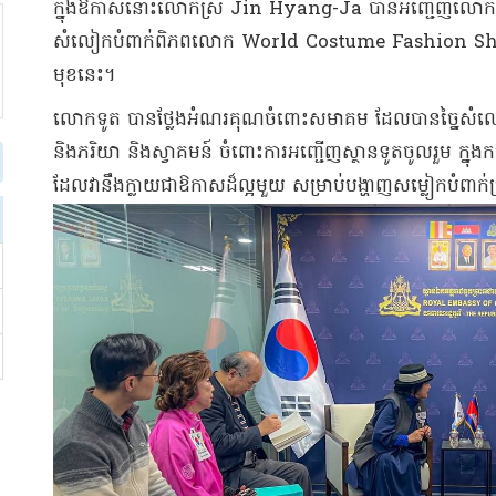
ក្នុងឱកាសនោះលោកស្រី Jin Hyang-Ja បានអញ្ជើញលោក ឃួន 
សំលៀកបំពាក់ពិភពលោក World Costume Fashion Show ដ
មុខនេះ។
លោកទូត បានថ្លែងអំណរគុណចំពោះសមាគម ដែលបានច្នៃសំលៀកប
និងភរិយា និងស្វាគមន៍ ចំពោះការអញ្ជើញស្ថានទូតចូលរួម ក្នុងក
ដែលវានឹងក្លាយជាឱកាសដ៏ល្អមួយ សម្រាប់បង្ហាញសម្លៀកបំពាក់ប