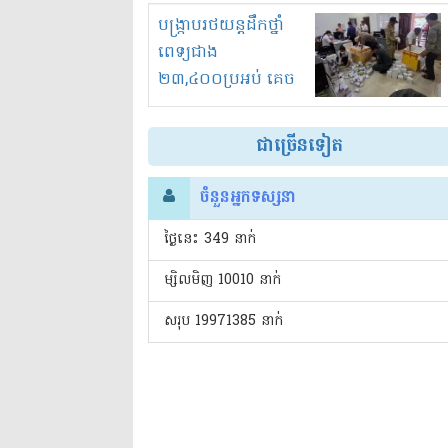
រំខានទាំងយប់ទាំងថ្ងៃ
បង្ក្រាបរថយន្តដឹកថ្នាំ
ពេទ្យជាង
២៣,៤០០ប្រអប់ គេច
ពន្ធនិងអត់ច្បាប់នាំ
ចូល!?
ជាច្រើនទៀត
ចំនួនអ្នកទស្សនា
ថ្ងៃនេះ​ 349 នាក់
ម្សិលមិញ 10010 នាក់
សរុប 19971385 នាក់