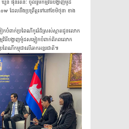
ផុនរតនៈ ចូលរួមកម្មវិធីបង្ហាញម៉ូដ
ែលនឹងប្រព្រឹត្តទៅនៅខែមិថុនា ខាង
ំពាក់ប្រពៃណីកូរ៉េដ៏ស្រស់ស្អាតជូនលោក
ម្មវិធីបង្ហាញម៉ូដសម្លៀកបំពាក់ពិភពលោក
្រពៃណីកម្ពុជាលើឆាកអន្តរជាតិ៕