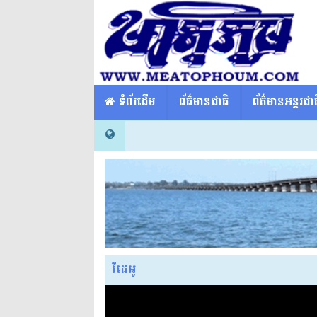
​​ ទំព័រដើម
ព័ត៌មានជាតិ
ព័ត៌មានអន្តរជាត
វីដេអូ