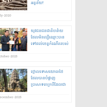
អត្ថន័យ​!
uly-2020
យុវជនជនជាតិចារ៉ាយ
ដែលមិនល្បីឈ្មោះបាន
ទៅដល់ខេត្តកំណើតរបស់
ខ្លួនហើយបន្ទាប់ពីប្រើ
ពេល១២ថ្ងៃចេញពី
ctober-2025
ភ្នំពេញ
ថ្កោលទោសយោធាថៃ
ដែលបានបំផ្លាញ
ប្រាសាទតាក្របីដែលជា
តំបន់ប្រយុទ្ធគ្នាស្លាប់រស់!
ecember-2025