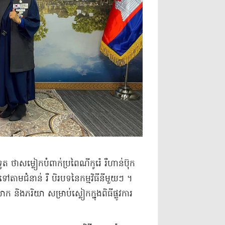
ាសម្លៀកបំពាក់ប្រពៃណីកូរ៉េ រឺហាន់ប៊ុក
តាមជំនាន់ រឺ បិរបទនៃកម្មវិធីនីមួយៗ ។
និងភរិយា សម្រាប់ស្លៀកក្នុងពិធីផ្លូវការ