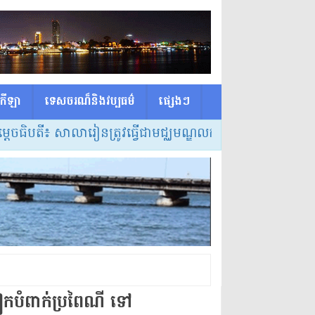
កីឡា
ទេសចរណ៏និងវប្បធម៌
ផ្សេង​ៗ
បតី៖ សាលារៀនត្រូវធ្វើជាមជ្ឈមណ្ឌលកំណត់វិធីសាស្ត្របង្រៀន 
លៀកបំពាក់ប្រពៃណី ទៅ