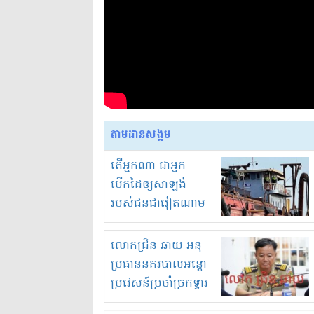
តាមដានសង្គម
តើអ្នកណា ជាអ្នក
បើកដៃឲ្យសាឡង់
របស់ជនជាវៀតណាម
ចូល មកខុស
ច្បាប់លួចបូមខ្សាច់នៅ
លោកជ្រិន ឆាយ អនុ
ក្នុងប្រទេសកម្ពុជា
ប្រធាននគរបាលអន្តោ
ប្រវេសន៍ប្រចាំច្រកទ្វារ
ព្រំដែនភ្នំឌិន និងឈ្មួញ