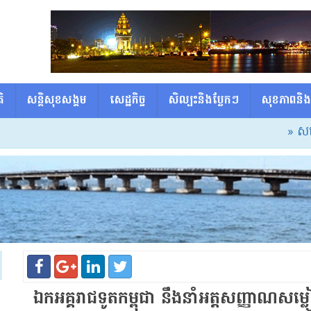
ិ
សន្តិសុខសង្គម
សេដ្ឋកិច្ច
សិល្បះនិងប្លែកៗ
សុខភាពនិង
» សម្ដេចធិ
ឯកអគ្គរាជទូតកម្ពុជា នឹងនាំអត្តសញ្ញាណសម្