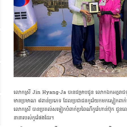
លោកស្រី Jin Hyang-Ja បានជម្រាបជូន លោកឯកអគ្គរាជទូត ថ
មានប្រមាណ ៨ពាន់ប្រភេទ ដែលប្រជាជនកូរ៉េយកមកស្លៀកពាក់ទៅ
លោកស្រី បានប្រគល់សម្លៀកបំពាក់ប្រពៃណីកូរ៉េហាន់ប៊ុក ជូនលោក 
នានារបស់កូរ៉េផងដែរ។