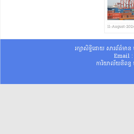
11-August-202
រក្សាសិទ្ធិដោយ សារព័ត៌មា
Email 
ការិយាល័យនិពន្ធ