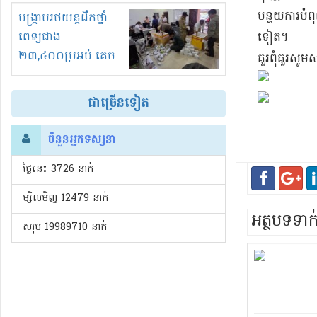
រំខានទាំងយប់ទាំងថ្ងៃ
បន្ថយ​ការបំពុ
បង្ក្រាបរថយន្តដឹកថ្នាំ
ពេទ្យជាង
ទៀត។
២៣,៤០០ប្រអប់ គេច
​គួរ​ពុំគួរ​សូ
ពន្ធនិងអត់ច្បាប់នាំ
ចូល!?
ជាច្រើនទៀត
ចំនួនអ្នកទស្សនា
ថ្ងៃនេះ​ 3726 នាក់
ម្សិលមិញ 12479 នាក់
អត្ថបទទា
សរុប 19989710 នាក់