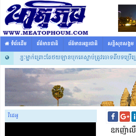
​​ ទំព័រដើម
ព័ត៌មានជាតិ
ព័ត៌មានអន្តរជាតិ
សន្តិសុខសង្គម
ាអ្នកសិល្បៈម្នាក់ព្រោះតែថយឡានបុកគេស្លាប់ត្រូវចោទពីបទប្រើគ្រឿ
វីដេអូ
ឧកញ៉ា​លឹ