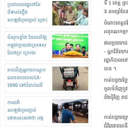
មួយចំនួនទៀត
​ទី 1 ខេត្ត ព
ប្រជាពលរដ្ឋនៅតែ
កំពង់តែគុបគិតគ្នា
3 តាម​ព្រំដែ
ជំទាស់រឿង
ធ្វើសកម្មភាពរកស៊ីនិង
សាឡង់បូមខ្សាច់ ព្រោះ
​ចំពោះ​ខេត្ត​
ស្តុកទំនិញគេចពន្ធ?
ខ្លាចបាក់ច្រាំងទៀត!
អនុគណកម្មកា
ចំណុចខ្លាំង ដែលនាំឱ្យ
​ផលប្រយោជន
កម្ពុជាក្លាយជាប្រទេស
- អ្នកវិនិយោគ
លែងក្រ ក្រោយ
រដ្ឋាភិបាល​នៅ
ឆ្នាំ២០៣០
បាន ។
រកឃើញអ្នកយកស្លាក
លេខនគរបាល1A-
កាត់បន្ថយ​ថ្
1990 ទៅបំពាក់លើ
ចូល​ទំនិញ​ឬ​វ
ម៉ូតូរបស់ខ្លួន ដាកផ្លាក
និង​ជុំវិញ រា
រត់ឌុបហើយ
ការតវ៉ា
សាឡង់បូមខ្សាច់
កាត់បន្ថយ​គ្រ
ដោយអះអាងថា បង្ក
បាក់ច្រាំងទន្លេ និង
ជុំវិញ​រាជធា