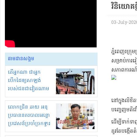
វិនិយោគ​ថ្
03-July-2026 
​ភ្នំពេញ​៖​ក្រ
តាមដានសង្គម
សម្រាប់​ការរៀ
សភាពការណ៍​សេដ
តើអ្នកណា ជាអ្នក
បើកដៃឲ្យសាឡង់
របស់ជនជាវៀតណាម
ចូល មកខុស
នៅក្នុង​លិខិត​
ច្បាប់លួចបូមខ្សាច់នៅ
លោកជ្រិន ឆាយ អនុ
បញ្ចេញមតិ​ជា
ក្នុងប្រទេសកម្ពុជា
ប្រធាននគរបាលអន្តោ
​ដើម្បី​ទាក់ទ
ប្រវេសន៍ប្រចាំច្រកទ្វារ
គួរតែបង្កើត​ត
ព្រំដែនភ្នំឌិន និងឈ្មួញ