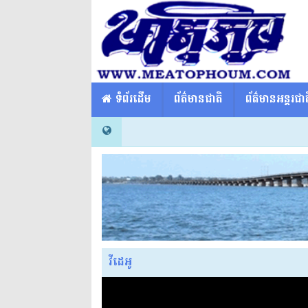
​​ ទំព័រដើម
ព័ត៌មានជាតិ
ព័ត៌មានអន្តរជាត
វីដេអូ