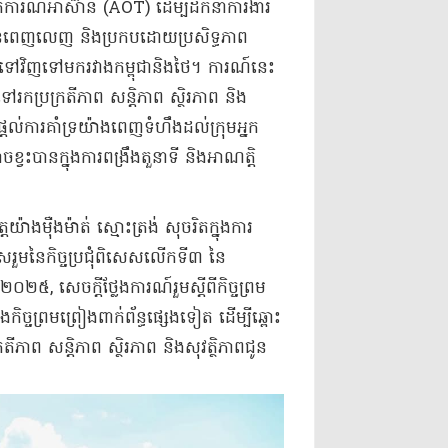
កេតការណ៍អាស៊ាន (AOT) ដើម្បីដឹកនាំការងារ
យបានពេញលេញ និងប្រកបដោយប្រសិទ្ធភាព
ាទៅវិញទៅមករវាងកម្ពុជានិងថៃ។ ការណ៍នេះ
ៅរកប្រក្រតីភាព សន្តិភាព ស្ថិរភាព និង
តល់ការគាំទ្រយ៉ាងពេញទំហឹងដល់ក្រុមអ្នក
វះបានក្នុងការពង្រឹងតួនាទី និងអាណត្តិ
ត្តយ៉ាងម៉ឺងម៉ាត់ ស្មោះត្រង់ សុចរិតក្នុងការ
ាសរួមនៃកិច្ចប្រជុំពិសេសលើកទី៣ នៃ
ំ២០២៥, សេចក្តីថ្លែងការណ៍រួមស្តីពីកិច្ចព្រម
កិច្ចព្រមព្រៀងពាក់ព័ន្ធផ្សេងទៀត ដើម្បីឆ្ពោះ
ីភាព សន្តិភាព ស្ថិរភាព និងសុវត្ថិភាពជូន