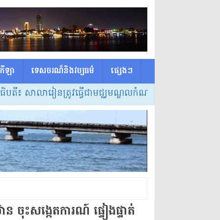
កីឡា
ទេសចរណ៏និងវប្បធម៌
ផ្សេង​ៗ
 សាលារៀនត្រូវធ្វើជាមជ្ឈមណ្ឌលកំណត់វិធីសាស្ត្របង្រៀន និងល
ាន ​ចុះសង្កេតការណ៍ ផ្ទៀងផ្ទាត់