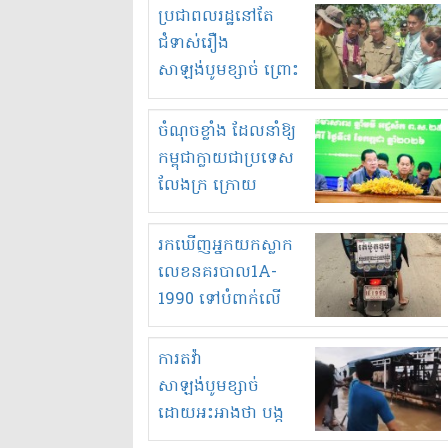
មួយចំនួនទៀត
ប្រជាពលរដ្ឋនៅតែ
កំពង់តែគុបគិតគ្នា
ជំទាស់រឿង
ធ្វើសកម្មភាពរកស៊ីនិង
សាឡង់បូមខ្សាច់ ព្រោះ
ស្តុកទំនិញគេចពន្ធ?
ខ្លាចបាក់ច្រាំងទៀត!
ចំណុចខ្លាំង ដែលនាំឱ្យ
កម្ពុជាក្លាយជាប្រទេស
លែងក្រ ក្រោយ
ឆ្នាំ២០៣០
រកឃើញអ្នកយកស្លាក
លេខនគរបាល1A-
1990 ទៅបំពាក់លើ
ម៉ូតូរបស់ខ្លួន ដាកផ្លាក
រត់ឌុបហើយ
ការតវ៉ា
សាឡង់បូមខ្សាច់
ដោយអះអាងថា បង្ក
បាក់ច្រាំងទន្លេ និង