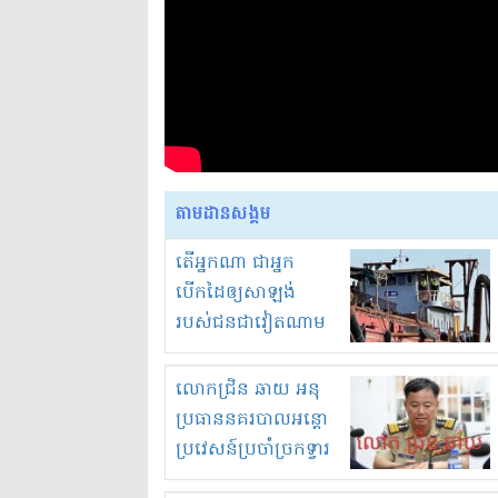
តាមដានសង្គម
តើអ្នកណា ជាអ្នក
បើកដៃឲ្យសាឡង់
របស់ជនជាវៀតណាម
ចូល មកខុស
ច្បាប់លួចបូមខ្សាច់នៅ
លោកជ្រិន ឆាយ អនុ
ក្នុងប្រទេសកម្ពុជា
ប្រធាននគរបាលអន្តោ
ប្រវេសន៍ប្រចាំច្រកទ្វារ
ព្រំដែនភ្នំឌិន និងឈ្មួញ