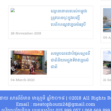
ល្ខោនខោល​របស់​កម្ពុជា
ត្រូវបាន​ចុះ​ក្នុង​បញ្ជី​
បេតិកភណ្ឌ​វប្បធម៌​អរូបី​
របស់​អង្ក​ការ​យូណេស្កូ​
28-November-2018
09-A
សម្តេច​តេ​ជោ​បំផុសស្មារតី​
ជាតិនិយម​ក្នុង​ទិវា​វប្ប​ធ​ម៍​
ជាតិ​
04-March-2020
21-S
្ធិដោយ សារព័ត៌មាន មាតុភូមិ ឆ្នាំ២០១៨ | ©2018 All Rights
Email : meatophoum24@gmail.com
ការិយាល័យនិពន្ធ លេខទូរស័ព្ទ៖ 015 999 057 | 068 669 899