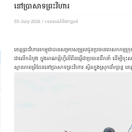
នៅប្រាសាទព្រះវិហារ
03-July-2026 / ទេសចរណ៏និងវប្បធម៌
ខេត្តព្រះវិហារ៖កម្ពុជាបានសម្របសម្រួលជូនប្រធានបេសកកម្ម
ជាលើកដំបូង ក្នុងអាណត្តិហ្វីលីពីនធ្វើជាប្រធានដឹកនាំ ដើម្បីចុះ
ស្ថានភាពព្រំដែននៅប្រាសាទព្រះវិហារ ស្ថិតក្នុងស្រុកជាំក្សាន្ត ខេត