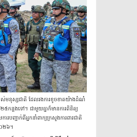
របស់មនុស្សជាតិ ដែលរងការខូចខាតយ៉ាងដំណំ
កន្លងទៅ។ ជាមួយគ្នាក៏មានការពិនិត្យ
ការបញ្ជាក់ពីអ្នកនាំពាក្យក្រសួងការពារជាតិ
ំ២០២៦។