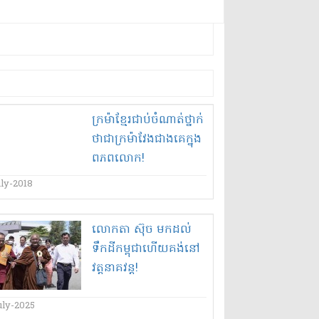
ក្រ​ម៉ា​ខ្មែរ​ជាប់​ចំណាត់ថ្នាក់​
ថា​ជា​ក្រ​ម៉ា​វែង​ជាងគេ​ក្នុង​
ព​ភព​លោក​!
uly-2018
លោកតា ស៊ុ​ច មកដល់​
ទឹកដី​កម្ពុជា​ហើយ​គង់នៅ​
វត្ត​នាគ​វន្ត​!
uly-2025