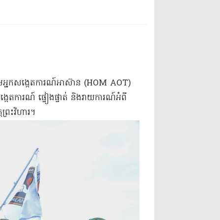
ក្រុមអ្នកសង្កេតការណ៍អាស៊ាន (HOM AOT)
សង្កេតការណ៍ ផ្ទៀងផ្ទាត់ និងរាយការណ៍អំពី
្តព្រះវិហារ។