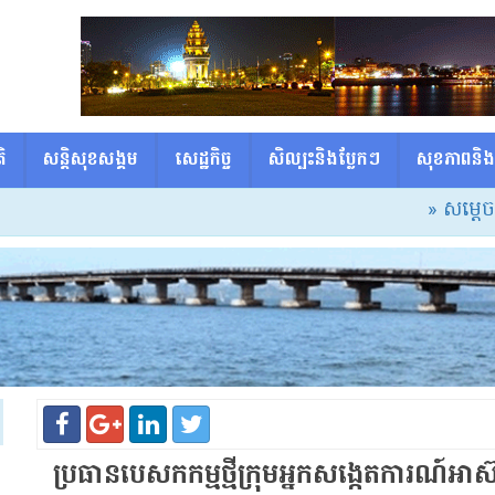
ិ
សន្តិសុខសង្គម
សេដ្ឋកិច្ច
សិល្បះនិងប្លែកៗ
សុខភាពនិង
» សម្ដេចធិបតី៖
ប្រធានបេសកកម្មថ្មីក្រុមអ្នកសង្កេតការណ៍អាស៊