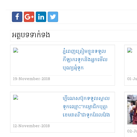
អត្ថបទទាក់ទង
ភ្នំពេញ​ត្រៀមខ្លួន​ទទួល​
កីឡាករ​ទូក​និង​អ្នកមើល​
បុណ្យអុំទូក​
19-November-2018
01-J
ហ្គី​ណេ​ស​ប៊ុ​ក​ទទួលស្គាល​
ទូក​ឈ្មោះ​“​កម្ពោជិក​បុត្តា​
ខេមរា​តរី​”​ជា​ទូក​ដែល​វែង​
ជាងគេ​ក្នុង​ពិភពលោក​
12-November-2018
02-J