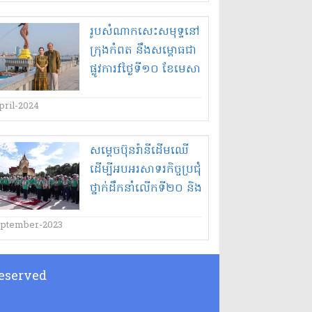
រូបសំណាក​សេះ​សមុទ្ទ​នៅ​
ក្រុង​កំពត នឹង​សម្ពោធ​ជា​
ផ្លូវការ​f​ថ្ងៃទី​១០ ខែមេសា​
pril-2024
សម្តេច​ប៊ុនរ៉ានី​ដើមឈើ​
ដើម្បី​អបអរសាទរ​កិច្ចប្រជុំ​
ថ្នាក់ដឹកនាំ​លើក​ទី​២០ និង​
វេទិកា​យុវជន​លើក​ទី​២
នៃ​សមាគមជាតិ​កាកបាទ
eptember-2023
ក្រហម នៅ​មជ្ឈមណ្ឌល​
វប្បធម៌​ព្រះពុទ្ធសាសនា​
 Reserved
កម្ពុជា​