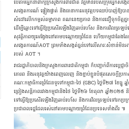
បើតាមអ្នកនាំពាក្យក្រសួងការពារជាតិ វត្តមានរបស់ក្រុមអ្នកសង្
សង្កេតការណ៍ ផ្ទៀងផ្ទាត់ និងធានាការអនុវត្តបទឈប់បាញ់ឱ្
សំដៅលើកកម្ពស់តម្លាភាព គណនេយ្យភាព និងការជឿទុកចិត្តគ្ន
ដើម្បីឆ្ពោះទៅធ្វើឱ្យប្រសើរឡើងវិញឆាប់រហ័ស និងការវិលត្រឡប់ទ
សុវត្ថិភាពយូរអង្វែងនៅតាមបណ្តោយព្រំដែន ហើយកម្ពុជាតែងតែផ្
សង្កេតការណ៍AOT ព្រមទាំងសង្កត់ធ្ងន់ទៅលើសារៈសំខាន់មិនអាចខ្
របស់ AOT ។
រាជរដ្ឋាភិបាលនិងក្រសួងការពារជាតិកម្ពុជា ក៏បញ្ជាក់ពីការប្តេជ្ញាចិ
គោរព និងអនុវត្តយ៉ាងពេញលេញ និងខ្ជាប់ខ្ជួនបំផុតសេចក្តីប្រក
គណៈកម្មាធិការព្រំដែនទូទៅកម្ពុជា-ថៃ (GBC) ថ្ងៃទី២៧ ខែធ្នូ ឆ្នា
ព្រៀងសន្តិភាពរវាងកម្ពុជានិងថៃ ថ្ងៃទី២៦ ខែតុលា ឆ្នាំ២០២៥ និង
ទៅធ្វើឱ្យប្រសើរឡើងវិញឆាប់រហ័ស និងការវិលត្រឡប់ទៅរកប្រក្រត
ប្រជាពលរដ្ឋដែលរស់នៅតាមបណ្តាយព្រំដែនប្រទេសទាំងពីរ ៕