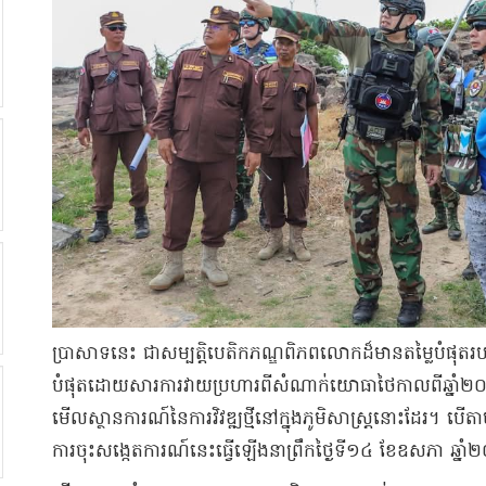
ប្រាសាទនេះ ជាសម្បត្តិបេតិកភណ្ឌពិភពលោកដ៏មានតម្លៃបំផុត
បំផុតដោយសារការវាយប្រហារពីសំណាក់យោធាថៃកាលពីឆ្នាំ២០២៥
មើលស្ថានការណ៍នៃការវិវឌ្ឍថ្មីនៅក្នុងភូមិសាស្រ្តនោះដែរ។ បើតាម
ការចុះសង្កេតការណ៍នេះធ្វើឡើងនាព្រឹកថ្ងៃទី១៤ ខែឧសភា ឆ្នា