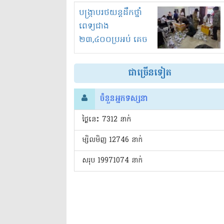
រំខានទាំងយប់ទាំងថ្ងៃ
បង្ក្រាបរថយន្តដឹកថ្នាំ
ពេទ្យជាង
២៣,៤០០ប្រអប់ គេច
ពន្ធនិងអត់ច្បាប់នាំ
ចូល!?
ជាច្រើនទៀត
ចំនួនអ្នកទស្សនា
ថ្ងៃនេះ​ 7312 នាក់
ម្សិលមិញ 12746 នាក់
សរុប 19971074 នាក់