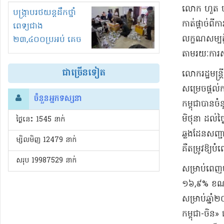
លោក ហួត ហា
រំខានទាំងយប់ទាំងថ្ងៃ
បង្ក្រាបរថយន្តដឹកថ្នាំ
កាត់ផ្ដាច់
ពេទ្យជាង
លក្ខណសម្បត្ត
២៣,៤០០ប្រអប់ គេច
ពន្ធនិងអត់ច្បាប់នាំ
តាមរយៈការសម
ចូល!?
ជាច្រើនទៀត
លោករដ្ឋមន្ត្
សម្រេចផ្តល់
ចំនួនអ្នកទស្សនា
កម្ពុជាបានច
មិថុនា ដល់
ថ្ងៃនេះ​ 1545 នាក់
ឆ្លងដែនសញ្ជា
ម្សិលមិញ 12479 នាក់
គឺតម្រូវឱ្យ
សរុប 19987529 នាក់
សម្រាប់ពេញ
១៦,៩% ខណៈ
សម្រាប់ឆ្នា
កម្ពុជា-ចិន» 