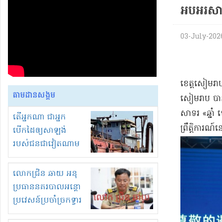
អបអរសាទរ
03-July-2026
ខេត្តសៀមរាប៖
តាមដានសង្គម
សៀមរាប បានស
សាទរ «ឆ្នាំ
តើអ្នកណា ជាអ្នក
ព្រឹត្ដិការណ
បើកដៃឲ្យសាឡង់
របស់ជនជាវៀតណាម
ចូល មកខុស
ច្បាប់លួចបូមខ្សាច់នៅ
លោកជ្រិន ឆាយ អនុ
ក្នុងប្រទេសកម្ពុជា
ប្រធាននគរបាលអន្តោ
ប្រវេសន៍ប្រចាំច្រកទ្វារ
ព្រំដែនភ្នំឌិន និងឈ្មួញ