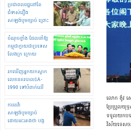
មួយចំនួនទៀត
ប្រជាពលរដ្ឋនៅតែ
កំពង់តែគុបគិតគ្នា
ជំទាស់រឿង
ធ្វើសកម្មភាពរកស៊ីនិង
សាឡង់បូមខ្សាច់ ព្រោះ
ស្តុកទំនិញគេចពន្ធ?
ខ្លាចបាក់ច្រាំងទៀត!
ចំណុចខ្លាំង ដែលនាំឱ្យ
កម្ពុជាក្លាយជាប្រទេស
លែងក្រ ក្រោយ
ឆ្នាំ២០៣០
រកឃើញអ្នកយកស្លាក
លេខនគរបាល1A-
1990 ទៅបំពាក់លើ
ម៉ូតូរបស់ខ្លួន ដាកផ្លាក
លោក ង៉ូវ សេ
រត់ឌុបហើយ
ការតវ៉ា
ប្រែប្រួលយុ
សាឡង់បូមខ្សាច់
ទទួលយកបទពិ
ដោយអះអាងថា បង្ក
វិស័យទេសចរ
បាក់ច្រាំងទន្លេ និង