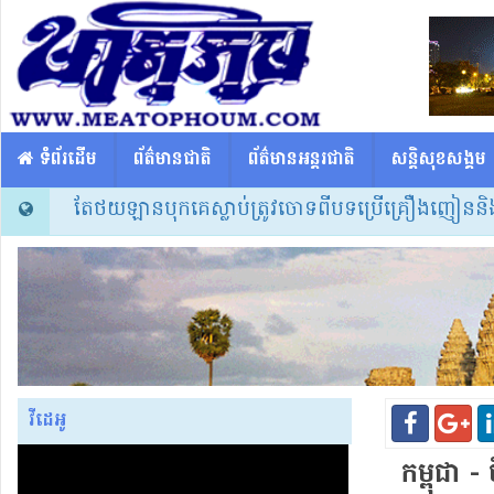
​​ ទំព័រដើម
ព័ត៌មានជាតិ
ព័ត៌មានអន្តរជាតិ
សន្តិសុខសង្គម
ាក់ព្រោះតែថយឡានបុកគេស្លាប់ត្រូវចោទពីបទប្រើគ្រឿងញៀននិងបង្កគ្រ
វីដេអូ
កម្ពុជា -