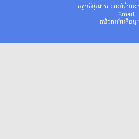
រក្សាសិទ្ធិដោយ សារព័ត៌មា
Email 
ការិយាល័យនិពន្ធ