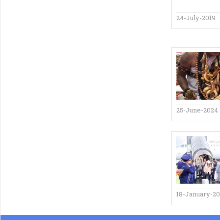
24-July-2019
25-June-2024
18-January-2