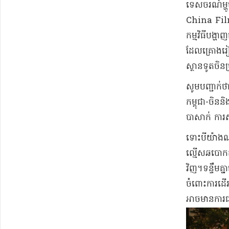
ទេសចរណ៍ម្ហូ
China Film 
កម្មវិធីបង
ដែលគ្រោងរៀ
ស្ថានទូតចិនប្
សូមបញ្ជាក់ថ
កម្ពុជា-ចិនន
បាសាក់ ការស
ទោះបីយ៉ាងណា
ល្មើសឆបោកត
វិញ។ទន្ទឹមគ្ន
ចំពោះការដើ
អាចមានការជ