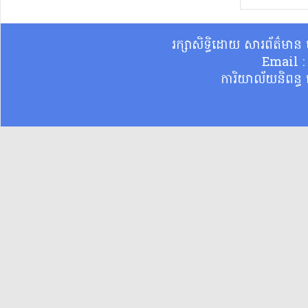
រក្សាសិទ្ធិដោយ សារព័ត៌មា
Email 
ការិយាល័យនិពន្ធ