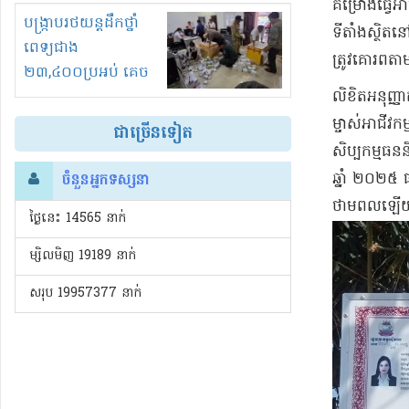
គម្រោងធ្វើអា
រំខានទាំងយប់ទាំងថ្ងៃ
បង្ក្រាបរថយន្តដឹកថ្នាំ
ទីតាំងស្ថិត
ពេទ្យជាង
ត្រូវគោរពតាម
២៣,៤០០ប្រអប់ គេច
លិខិតអនុញ្ញ
ពន្ធនិងអត់ច្បាប់នាំ
ចូល!?
ម្ចាស់អាជីវក
ជាច្រើនទៀត
សិប្បកម្មធនន
ឆ្នាំ ២០២៥ 
ចំនួនអ្នកទស្សនា
ថាមពលឡើ
ថ្ងៃនេះ​ 14565 នាក់
ម្សិលមិញ 19189 នាក់
សរុប 19957377 នាក់