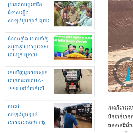
មួយចំនួនទៀត
ប្រជាពលរដ្ឋនៅតែ
កំពង់តែគុបគិតគ្នា
ជំទាស់រឿង
ធ្វើសកម្មភាពរកស៊ីនិង
សាឡង់បូមខ្សាច់ ព្រោះ
ស្តុកទំនិញគេចពន្ធ?
ខ្លាចបាក់ច្រាំងទៀត!
ចំណុចខ្លាំង ដែលនាំឱ្យ
កម្ពុជាក្លាយជាប្រទេស
លែងក្រ ក្រោយ
ឆ្នាំ២០៣០
រកឃើញអ្នកយកស្លាក
លេខនគរបាល1A-
1990 ទៅបំពាក់លើ
ម៉ូតូរបស់ខ្លួន ដាកផ្លាក
រត់ឌុបហើយ
ការតវ៉ា
ករណីនេះលោកស្
សាឡង់បូមខ្សាច់
មិនទាន់មានក
ដោយអះអាងថា បង្ក
ធនធានរ៉ែដឹកអ
បាក់ច្រាំងទន្លេ និង