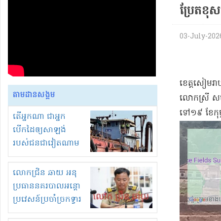
ប្រែតខ
03-July-2026 
ខេត្តសៀមរាប
តាមដានសង្គម
លោកស្រី សម្
ទៅ១៩ ខែកុម្
តើអ្នកណា ជាអ្នក
បើកដៃឲ្យសាឡង់
របស់ជនជាវៀតណាម
ចូល មកខុស
ច្បាប់លួចបូមខ្សាច់នៅ
លោកជ្រិន ឆាយ អនុ
ក្នុងប្រទេសកម្ពុជា
ប្រធាននគរបាលអន្តោ
ប្រវេសន៍ប្រចាំច្រកទ្វារ
ព្រំដែនភ្នំឌិន និងឈ្មួញ