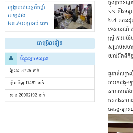
ក្នុងក្របខ័
រំខានទាំងយប់ទាំងថ្ងៃ
បង្ក្រាបរថយន្តដឹកថ្នាំ
១១ នឹងទទួលប
ពេទ្យជាង
២.៥ លានដុល
២៣,៤០០ប្រអប់ គេច
ទេសចរណ៍ សុខ
ពន្ធនិងអត់ច្បាប់នាំ
ស្ត្រី ការអប
ចូល!?
ជាច្រើនទៀត
សម្រាប់សហគ្
យល់ដឹងពីកិច
ចំនួនអ្នកទស្សនា
ថ្ងៃនេះ​ 5725 នាក់
គួរកត់សម្គា
ការមេគង្គ-ឡា
ម្សិលមិញ 11481 នាក់
សហការទាំងនេះ
សរុប 20002192 នាក់
កសាងសហគមន៍
មេគង្គ-ឡាន