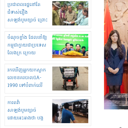
មួយចំនួនទៀត
ប្រជាពលរដ្ឋនៅតែ
កំពង់តែគុបគិតគ្នា
ជំទាស់រឿង
ធ្វើសកម្មភាពរកស៊ីនិង
សាឡង់បូមខ្សាច់ ព្រោះ
ស្តុកទំនិញគេចពន្ធ?
ខ្លាចបាក់ច្រាំងទៀត!
ចំណុចខ្លាំង ដែលនាំឱ្យ
កម្ពុជាក្លាយជាប្រទេស
លែងក្រ ក្រោយ
ឆ្នាំ២០៣០
រកឃើញអ្នកយកស្លាក
លេខនគរបាល1A-
1990 ទៅបំពាក់លើ
ម៉ូតូរបស់ខ្លួន ដាកផ្លាក
រត់ឌុបហើយ
ការតវ៉ា
សាឡង់បូមខ្សាច់
ដោយអះអាងថា បង្ក
បាក់ច្រាំងទន្លេ និង