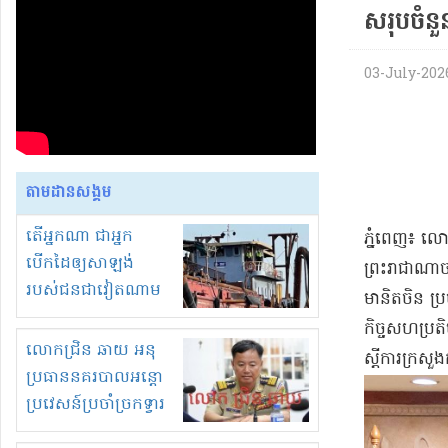
សរុបចំនួ
03-July-2026 
តាមដានសង្គម
តើអ្នកណា ជាអ្នក
ភ្នំពេញ៖ លោក
បើកដៃឲ្យសាឡង់
ព្រះរាជាណាច
របស់ជនជាវៀតណាម
មានិតចិន ប្រ
ចូល មកខុស
កិច្ចសហប្រត
ច្បាប់លួចបូមខ្សាច់នៅ
លោកជ្រិន ឆាយ អនុ
ស្តីការក្រស
ក្នុងប្រទេសកម្ពុជា
ប្រធាននគរបាលអន្តោ
ប្រវេសន៍ប្រចាំច្រកទ្វារ
ព្រំដែនភ្នំឌិន និងឈ្មួញ