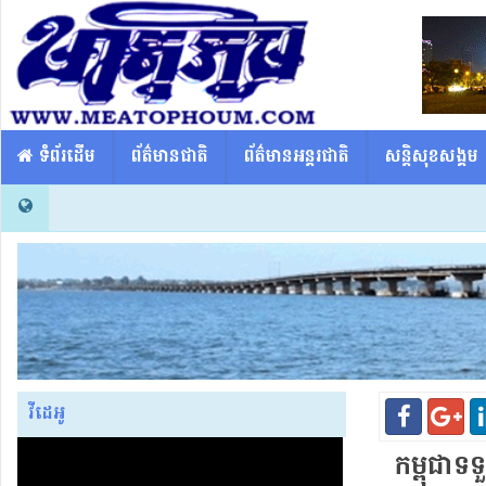
​​ ទំព័រដើម
ព័ត៌មានជាតិ
ព័ត៌មានអន្តរជាតិ
សន្តិសុខសង្គម
វីដេអូ
កម្ពុជាទ