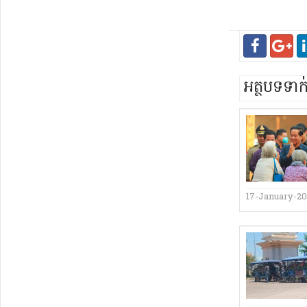
អត្ថបទទា
17-January-2