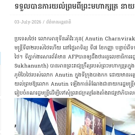
ទទួលបានការយល់ព្រមពីព្រះមហាក្សត្រ នាយករដ្
03-July-2026 / ព័ត៌មានអន្តរជាតិ
ប្រទេសថៃ៖ លោកអានុទីនឆាំវិរៈគុន( Anutin Charnvira
មន្ត្រីទី៣២របស់ថៃហើយ នៅថ្ងៃអាទិត្យ ទី៧ ខែកញ្ញា បន្ទាប់ព
ថៃ។ ទីភ្នាក់ងារសារព័ត៌មាន AFPបានឲ្យដឹងថាអគ្គលេខាធិកា
Sukhanunth) បានអានព្រះរាជ្យក្រឹត្យរបស់ព្រះមហាក្សត្រក្
ភូមិចៃថៃរបស់លោក Anutin ក្នុងទីក្រុងបាងកក ដោយមានអត្ថន័
យល់ព្រមឱ្យលោក Anutin ឡើងកាន់តំណែងជានាយករដ្ឋមន្ត្រីចា
រៀបចំគណរដ្ខមន្ត្រីដើម្បីទៅសុំព្ររាជក្រត្យតែងតាំងរាជរ្ដឋាភិបា