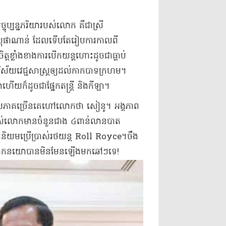
ុប្បន្នភរិយារបស់លោក គឺជាស្រី
ចា សុផាណាន់ ដែលទើបតែរៀបការកាលពី
ត្តខ្លាំងខាងការបើកយន្តហោះដូចជាធ្លាប់
៍វិស័យវេជ្ជសាស្រ្តឲ្យដល់កាកបាទក្រហម។
ាហើយក៏ដូចជាផ្នែកតន្រ្តី និងកីឡា។
ដោយភាគច្រើនគេហៅលោកថា សៀនូ។ អង្គភាព
ុបរបស់លោកមានចំនួនជាង ៤ពាន់លានបាត
កនិយមប្រើប្រាស់រថយន្ត Roll Royce។ចឹង
ស៊ូក្នុងឆាកនយោបានមិនមែនឡើងមកឆៅៗទេ!