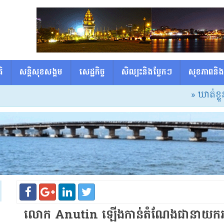
ិ
សន្តិសុខសង្គម
សេដ្ឋកិច្ច
សិល្បះនិងប្លែកៗ
សុខភាពនិង
» ឃាត់ខ្លួនជនសង្ស
លោក Anutin ឡើងកាន់តំណែងជានាយករដ្ឋម