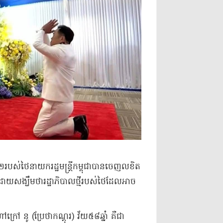
ី៣២​របស់ថៃនាយករដ្ឋមន្ត្រីកម្ពុជាបានចេញលខិត
ោយសង្ឃឹមថារដ្ឋាភិបាលថ្មីរបស់ថៃដែលអាច
 នូ (ប្រែថាកណ្តុរ) វ័យ៥៨ឆ្នាំ គឺជា