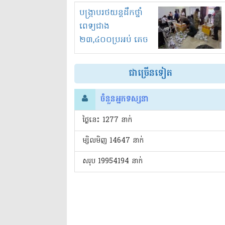
រំខានទាំងយប់ទាំងថ្ងៃ
បង្ក្រាបរថយន្តដឹកថ្នាំ
ពេទ្យជាង
២៣,៤០០ប្រអប់ គេច
ពន្ធនិងអត់ច្បាប់នាំ
ចូល!?
ជាច្រើនទៀត
ចំនួនអ្នកទស្សនា
ថ្ងៃនេះ​ 1277 នាក់
ម្សិលមិញ 14647 នាក់
សរុប 19954194 នាក់