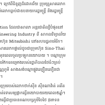
។ ក្រៅពីជំនួញដ៏ជោគជ័យ ក្រុមគ្រួសារលោក
ាប់ជាឧបនាយករដ្ឋមន្រ្តី និងរដ្ឋមន្រ្តី
ion ដែលជាសាលា អន្តរជាតិល្បីបំផុតនៅ
Engineering Industry ពី សាកលវិទ្យាល័យ
្រុមហ៊ុន Mitsubishi នៅសហរដ្ឋអាម៉េរិក។
រួសារលោកផ្ទាល់ដូចជាក្រុមហ៊ុន Sino-Thai
មុនពេលចូលប្រឡូកនយោបាយ ។ បណ្តាក្រុម
ការគម្រោងរបស់រដ្ឋាភិបាលថៃធំៗគ្រប់
្ណភូមិ សាងសង់បណ្តាផ្លូវល្បឿនលឿនជា
ល។
រុមរបស់លោកថាក់ស៊ីន ស៊ីនណាវ៉ាត់ អតីត
ញ្ញកាត់ទោសឲ្យផ្អាកធ្វើនយោបាយរយពេល៥ឆ្នាំ។
ធ្វើជាប្រធានគណបក្សភូមិចៃថៃ (មោទន