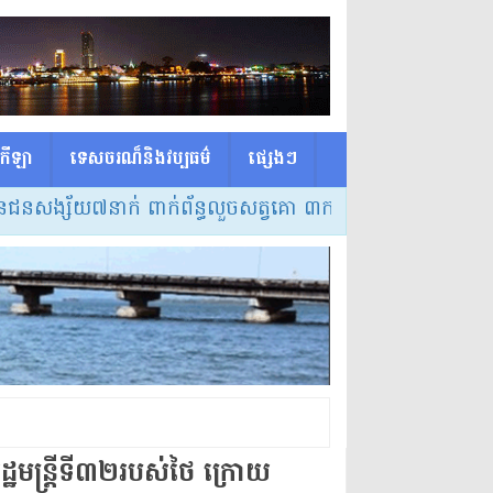
កីឡា
ទេសចរណ៏និងវប្បធម៌
ផ្សេង​ៗ
័យ៧នាក់ ពាក់ព័ន្ធលួចសត្វគោ ៣ករណី នៅស្រុកត្រពាំងប្រាសាទ
» 
ន្ត្រីទី៣២របស់ថៃ ក្រោយ