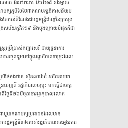
ល់ទាត់ Burirum United និងម្ចាស់
រើនគណបក្សភូមិចៃថៃជាគណបក្សឱកាសនិយម
តែកាន់តំណែងជារដ្ឋមន្រ្តីជាច្រើនក្រសួង
ាលក្នុងសម័យកូវីដ១៩ និងចុងក្រោយបំផុតគឺជា
តប្រើប្រាស់កញ្ឆាសេរី ជាយុទ្ធនាការ
ចូលរួមនៅក្នុងរដ្ឋាភិបាលចម្រុះដែល
កស្រីផែថងថាន ស៊ីនណាវ៉ាត់់ អតីតនាយក
នចេញពី រដ្ឋាភិបាលចម្រុះ មកធ្វើជាបក្ស
ីថ្ងៃទី២៦មិថុនាថារដ្ឋាភុបាលលោក
ភាពជាមួយគណបក្សប្រជាជនដែលមាន
រដ្ឋមន្រ្តីទី៣២របស់រដ្ឋាភិបាលសម្លេងភាគ