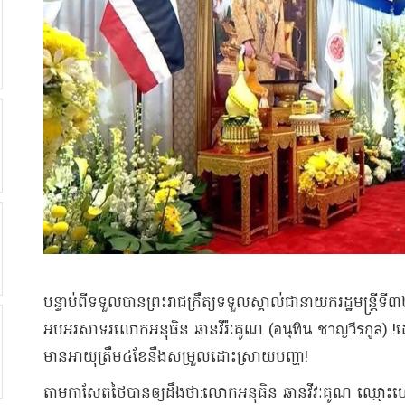
បន្ទាប់ពីទទួលបានព្រះរាជក្រឹត្យទទួលស្គាល់ជានាយករដ្ឋមន្រ្តីទ
អបអរសាទរលោកអនុធិន ឆានវីរ៉ៈគូណ (อนุทิน ชาญวีรกูล)​ !ដ
មានអាយុត្រឹម៤ខែនឹងសម្រួលដោះស្រាយបញ្ហា!
តាមកាសែតថៃបានឲ្យដឹងថា:លោកអនុធិន ឆានវីវៈគូណ ឈ្មោះហៅក្រៅ