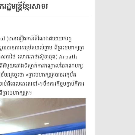
ឋមន្ត្រីខ្មែរសាទរ
kul )បានឡើងកាន់តំណែងជានាយករដ្ឋ
ីទទួលបានការអនុម័តយល់ព្រម ពីព្រះមហាក្សត្រ
ររដ្ឋសភាថៃ លោកអាផា​ស៊ូខានុត( Arpath
នុងពិធីមួយនៅឯទីស្នាក់ការកណ្ដាលនៃគណបក្ស
យដូច្នេះថា «ព្រះមហាក្សត្របានអនុម័ត
ប់ពីពេលនេះតទៅ»។ចឹងភារកិច្ចបន្ទាប់គឺការ
លពីព្រះមហាក្សត្រ។