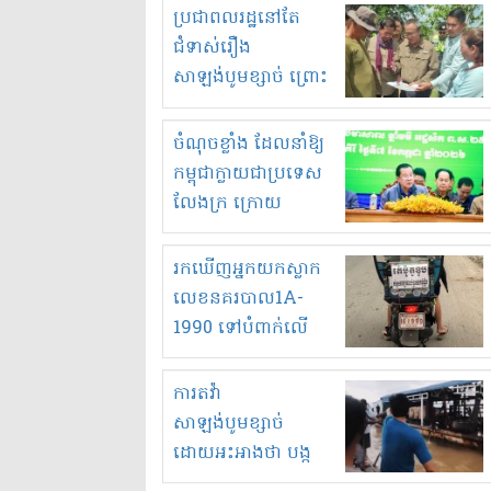
មួយចំនួនទៀត
ប្រជាពលរដ្ឋនៅតែ
កំពង់តែគុបគិតគ្នា
ជំទាស់រឿង
ធ្វើសកម្មភាពរកស៊ីនិង
សាឡង់បូមខ្សាច់ ព្រោះ
ស្តុកទំនិញគេចពន្ធ?
ខ្លាចបាក់ច្រាំងទៀត!
ចំណុចខ្លាំង ដែលនាំឱ្យ
កម្ពុជាក្លាយជាប្រទេស
លែងក្រ ក្រោយ
ឆ្នាំ២០៣០
រកឃើញអ្នកយកស្លាក
លេខនគរបាល1A-
1990 ទៅបំពាក់លើ
ម៉ូតូរបស់ខ្លួន ដាកផ្លាក
រត់ឌុបហើយ
ការតវ៉ា
សាឡង់បូមខ្សាច់
ដោយអះអាងថា បង្ក
បាក់ច្រាំងទន្លេ និង