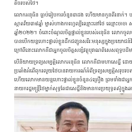
តិចរបស់ថៃ។
លោកអនុធិន ធ្លាប់រៀបការចំនួន៣ដង ហើយមានកូនពីរនាក់។ បច្ច
ស្អាតវ័យ៣៨ឆ្នាំ ម្ចាស់ហាងកាហ្វេល្បីឈ្មោះនៅថៃ ឈ្មោះចា
ឆ្នាំ២០២២។ ចំពោះចំណូលចិត្តផ្ទាល់ខ្លួនរបស់អនុធិន លោកចូលចិ
បានបើកយន្តហោះផ្ទាល់ខ្លួនដឹកជញ្ជូនសរីរៈមនុស្សក្នុងប្រយោជន
ក្រៅពីនោះលោកគឺជាអ្នកចូលចិត្តសន្សំវត្ថុបុរាណពិសេសពុទ្ធបដិម
បើនិយាយទ្រព្យសម្បត្តិលោកអនុធិន លោកគឺជាមហាសេដ្ឋី 
ប្រឆាំងអំពើពុករលួយថៃបានរាយការណ៍អំពីទ្រព្យសម្បត្តិសរ
ហើយលោកមានយន្តហោះផ្ទាល់ខ្លួនចំនួន៤គ្រឿង ព្រមទាំងជាអ្ន
នាយករដ្ឋមន្ត្រីថៃម្នាក់សុទ្ធតែជាសេដ្ឋីនិងមានការប្រយុទ្ធត