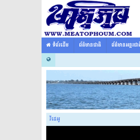
​​ ទំព័រដើម
ព័ត៌មានជាតិ
ព័ត៌មានអន្តរជាត
វីដេអូ