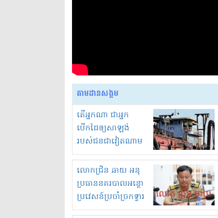
តាមដានសង្គម
តើអ្នកណា ជាអ្នក
បើកដៃឲ្យសាឡង់
របស់ជនជាវៀតណាម
ចូល មកខុស
ច្បាប់លួចបូមខ្សាច់នៅ
លោកជ្រិន ឆាយ អនុ
ក្នុងប្រទេសកម្ពុជា
ប្រធាននគរបាលអន្តោ
ប្រវេសន៍ប្រចាំច្រកទ្វារ
ព្រំដែនភ្នំឌិន និងឈ្មួញ