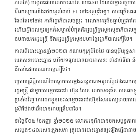
ភាពថៃ) បង្កើតដោយលោកណេវីន ឈីតឆប ដែលជាម្ចាស់ក្លិបបា
ទីលានប្រណាំងរថយន្តលំដាប់ F1 នៅខេត្តបុរីរម្យ។ ភាគច្
តែងតែនៅខាង ភាគីរដ្ឋាភិបាលចម្រុះ ។លោកអនុធិនធ្លាប់ត្រូវតតែង
ហើយអ្វីដែលគួរឲ្យកត់សម្គាល់បំផុតគឺរដ្ឋមន្រ្តីក្រសួងសុខាភិប
ឧបនាយករដ្ឋមន្រ្តី និងរដ្ឋមន្រ្តីក្រសួងមហាផ្ទៃរដ្ឋាភិបាលភឿថៃ។
កាលពីបោះឆ្នោតឆ្នាំ២០២៣ គណបក្សភូមិចៃថៃ បានប្រើយុទ្ធសាស្រ្
ឃោសនាបោះឆ្នោត ហើយទទួលបាន​៧០អាសនៈ លំដាប់ទី៣ និងបាន
ដឹកនាំដោយគណបក្សភឿថៃ។
ក្រោយព្រឹត្តិការណ៍បែកធ្លាយសម្លេងសន្ទនាតាមទូរស័ព្ទរវាងលោ
រដ្ឋមន្រ្តី ជាមួយសម្តេចតេជោ ហ៊ុន សែន លោកអនុធិន បានដកខ្លួ
ប្រឆាំងវិញ។ការដកខ្លួននេះសម្តេចតេជោហ៊ុនសែនទស្សទាយកាលព
ស្រីផឺថងថានឹងមានអាយុត្រឹម៣ខែ។
នាថ្ងៃទី០៥ ខែកញ្ញា ឆ្នាំ២០២៥ លោកអនុធិនបានចងសម្ពន្ធ
សម្លេង១៤០អសន:ក្នុងសភា ត្រូវបានបោះឆ្នោតឲ្យឡើងធ្វើជានាយក