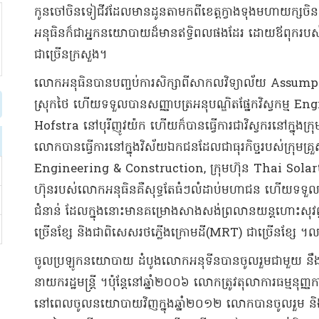
កូនចៅចិនទៀជីវដែលមានដូនតាមកពីខេត្តក្វាងទុងមហាយក្សចិន
អនុធិនក៏ជាអ្នកនយោបាយដ៏មានឥទ្ធិពលផងដែរ ដោយឪពុករបស់លោកធ្ល
ជាច្រើនក្រសួង។
លោកអនុធិនបានបញ្ចប់ការសិក្សាពីសាកលវិទ្យាល័យ Assumpt
ស្រុកថៃ ហើយទទួលបានសញ្ញាបត្រ​អនុបណ្ឌិតផ្នែកវិស្វកម្ម 
Hofstra នៅបុរីញូវយ៉ក ហើយក៏បានធ្វើការជាវិស្វករនៅក្នុងក
លោកបានធ្វើការនៅក្នុងវិស័យឯកជនដែលជាធុរកិច្ចរបស់ក្រុមគ្
Engineering & Construction, ក្រុមហ៊ុន Thai Solar
ហ៊ុនរបស់លោកអនុធិនគឺសុទ្ធតែធំៗលំដាប់មហាជន ហើយទទួលម៉ៅ
ជំនាន់ ដែលក្នុងនោះមានគម្រោងសាងសង់ព្រលានយន្តហោះសុវណ
ច្រើនខ្សែ និងជាពិសេសរថភ្លើងក្រោមដី(MRT) ជាច្រើនខ្សែ ។
ចូលប្រឡូកនយោបាយ ដំបូងលោកអនុទីនបានចូលរួមជាមួយ នឹងក្
នាយករដ្ឋមន្រ្តី ។ប៉ុន្តែនៅឆ្នាំ២០០៦ លោកត្រូវតុលាការធម្មនុ
នៅពេលចូលនយោបាយវិញក្នុងឆ្នាំ២០១២ លោកបានចូលរួម និង