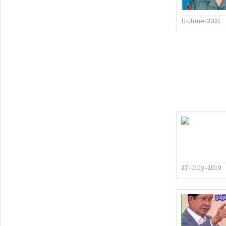
11-June-2021
27-July-2019