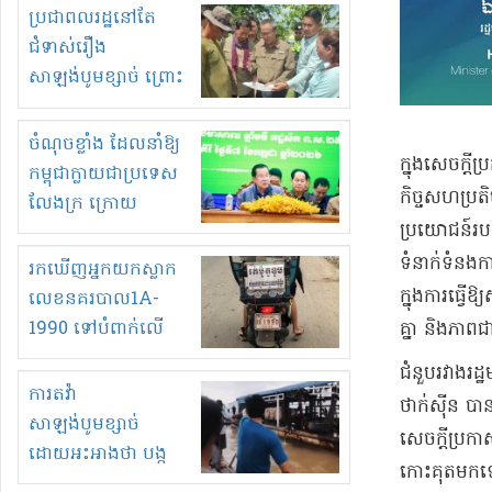
មួយចំនួនទៀត
ប្រជាពលរដ្ឋនៅតែ
កំពង់តែគុបគិតគ្នា
ជំទាស់រឿង
ធ្វើសកម្មភាពរកស៊ីនិង
សាឡង់បូមខ្សាច់ ព្រោះ
ស្តុកទំនិញគេចពន្ធ?
ខ្លាចបាក់ច្រាំងទៀត!
ចំណុចខ្លាំង ដែលនាំឱ្យ
​ក្នុង​សេចក្ដ
កម្ពុជាក្លាយជាប្រទេស
កិច្ចសហប្រតិបត
លែងក្រ ក្រោយ
ប្រយោជន៍​របស់​
ឆ្នាំ២០៣០
ទំនាក់ទំនង​កា
រកឃើញអ្នកយកស្លាក
ក្នុងការ​ធ្វើ
លេខនគរបាល1A-
1990 ទៅបំពាក់លើ
គ្នា និង​ភាពជា​
ម៉ូតូរបស់ខ្លួន ដាកផ្លាក
​ជំនួប​រវាង​រ
រត់ឌុបហើយ
ការតវ៉ា
ថាក់ស៊ីន បាន​
សាឡង់បូមខ្សាច់
សេចក្ដីប្រកាស​
ដោយអះអាងថា បង្ក
កោះ​គុត​មក​ទ
បាក់ច្រាំងទន្លេ និង