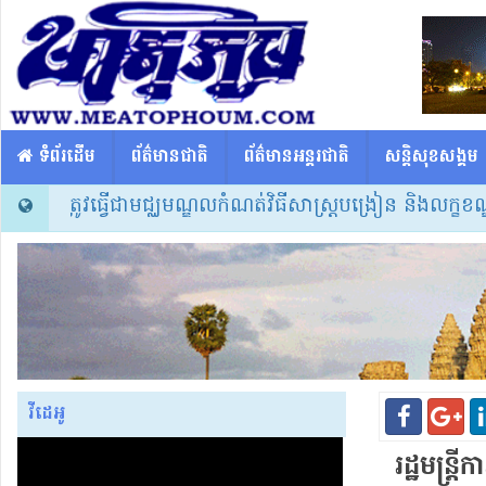
​​ ទំព័រដើម
ព័ត៌មានជាតិ
ព័ត៌មានអន្តរជាតិ
សន្តិសុខសង្គម
ៀនត្រូវធ្វើជាមជ្ឈមណ្ឌលកំណត់វិធីសាស្ត្របង្រៀន និងលក្ខខណ្ឌ
វីដេអូ
រដ្ឋមន្ត្រ