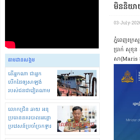
មិននិយា
03-July-2026 
​ភ្នំពេញ​៖​ក្
ប្រាក់ សុខុន 
សា​(Maris S
តាមដានសង្គម
តើអ្នកណា ជាអ្នក
បើកដៃឲ្យសាឡង់
របស់ជនជាវៀតណាម
ចូល មកខុស
ច្បាប់លួចបូមខ្សាច់នៅ
លោកជ្រិន ឆាយ អនុ
ក្នុងប្រទេសកម្ពុជា
ប្រធាននគរបាលអន្តោ
ប្រវេសន៍ប្រចាំច្រកទ្វារ
ព្រំដែនភ្នំឌិន និងឈ្មួញ