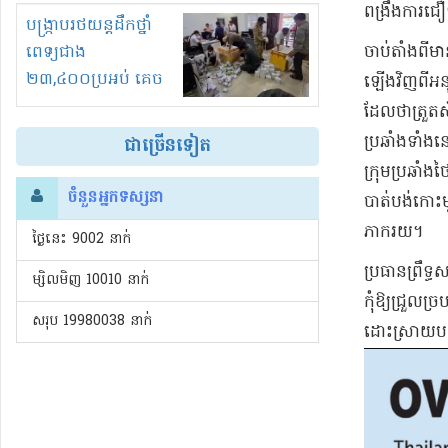
ពង្រឹង​ការជឿទ
រំខានទាំងយប់ទាំងថ្ងៃ
បង្ក្រាបរថយន្តដឹកថ្នាំ
ពេទ្យជាង
​ចាប់តាំងពី​មា
២៣,៤០០ប្រអប់ គេច
ឡើងវិញ​ពី​អនុ
ពន្ធនិងអត់ច្បាប់នាំ
ដែលថា​ត្រួតស៊
ចូល!?
ប្រឆាំង​ទាំង
ជាច្រើនទៀត
ក្រុមប្រឆាំង​ថ
ចំនួនអ្នកទស្សនា
បាត់បង់​កោះ​
ភាករយ​។​
ថ្ងៃនេះ​ 9002 នាក់
​ប្រធានព្រឹទ្
ម្សិលមិញ 10010 នាក់
កុំឱ្យ​ជ្រួល
សរុប 19980038 នាក់
ដោះស្រាយ​បញ