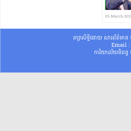
05-March-20
រក្សាសិទ្ធិដោយ សារព័ត៌មា
Email 
ការិយាល័យនិពន្ធ