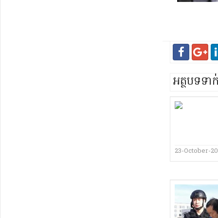
អត្ថបទទា
23-October-20