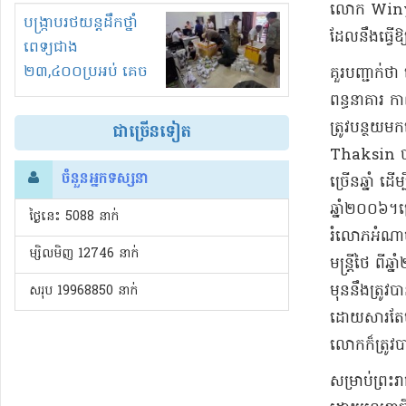
លោក Winyat 
រំខានទាំងយប់ទាំងថ្ងៃ
បង្ក្រាបរថយន្តដឹកថ្នាំ
ដែល​នឹង​ធ្វើឱ
ពេទ្យជាង
២៣,៤០០ប្រអប់ គេច
​គួរ​បញ្ជាក់
ពន្ធនិងអត់ច្បាប់នាំ
ពន្ធនាគារ កាល
ចូល!?
ត្រូវ​បន្ថយ​
ជាច្រើនទៀត
Thaksin បាន
ចំនួនអ្នកទស្សនា
ច្រើន​ឆ្នាំ ដ
ឆ្នាំ​២០០៦​។​
ថ្ងៃនេះ​ 5088 នាក់
រំលោភ​អំណាច 
ម្សិលមិញ 12746 នាក់
មន្ត្រី​ថៃ ពី
មុននឹង​ត្រូវប
សរុប 19968850 នាក់
ដោយសារតែ​បញ
លោក​ក៏ត្រូវ​ប
​សម្រាប់​ព្រ