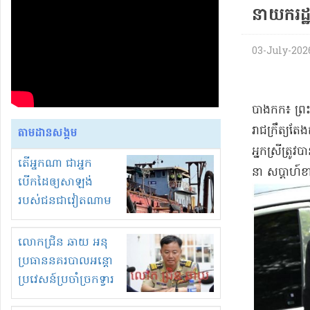
នាយករដ្ឋម
03-July-2026 
​បាងកក​៖ ព្
រាជក្រឹត្យ​តែ
តាមដានសង្គម
អ្នកស្រី​ត្រូ
តើអ្នកណា ជាអ្នក
នា សប្ដាហ៍​
បើកដៃឲ្យសាឡង់
របស់ជនជាវៀតណាម
ចូល មកខុស
ច្បាប់លួចបូមខ្សាច់នៅ
លោកជ្រិន ឆាយ អនុ
ក្នុងប្រទេសកម្ពុជា
ប្រធាននគរបាលអន្តោ
ប្រវេសន៍ប្រចាំច្រកទ្វារ
ព្រំដែនភ្នំឌិន និងឈ្មួញ