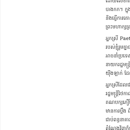
ដោយ​លេខាធិក
បាងកក​។ ក្នុ
និង​ធ្វើការ​គ
ព្រះមហាក្សត្រ
​អ្នកស្រី Pae
របស់ខ្ញុំ​រួមគ
អាច​នាំ​ប្រទេ
នាយករដ្ឋមន្ត្រី
យ៉ី​ង​ឡាក់ ដែល
អ្នកស្រី​ដែល
រដ្ឋមន្ត្រី​ថៃ
គណបក្ស​ភឿ​ថៃ
មាន​ការប្តឹង ព
ជាប់ពន្ធនាគារ​
តំណែង​វិញ​ក៏ដ