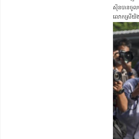
ស៊ិន​បាន​ចូល
លោកស្រី​យិ​ង​