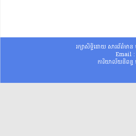
រក្សាសិទ្ធិដោយ សារព័ត៌មា
Email 
ការិយាល័យនិពន្ធ