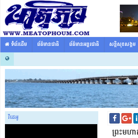
​​ ទំព័រដើម
ព័ត៌មានជាតិ
ព័ត៌មានអន្តរជាតិ
សន្តិសុខសង្គម
វីដេអូ
ព្រះមហាក