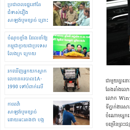
មួយចំនួនទៀត
ប្រជាពលរដ្ឋនៅតែ
កំពង់តែគុបគិតគ្នា
ជំទាស់រឿង
ធ្វើសកម្មភាពរកស៊ីនិង
សាឡង់បូមខ្សាច់ ព្រោះ
ស្តុកទំនិញគេចពន្ធ?
ខ្លាចបាក់ច្រាំងទៀត!
ចំណុចខ្លាំង ដែលនាំឱ្យ
កម្ពុជាក្លាយជាប្រទេស
លែងក្រ ក្រោយ
ឆ្នាំ២០៣០
រកឃើញអ្នកយកស្លាក
លេខនគរបាល1A-
​ជាមួយគ្នា​នោ
1990 ទៅបំពាក់លើ
តែងតាំង​លោកស
ម៉ូតូរបស់ខ្លួន ដាកផ្លាក
លោក Winyat
រត់ឌុបហើយ
ការតវ៉ា
ទីភ្នាក់ងារសា
សាឡង់បូមខ្សាច់
ចំណោម​អ្នក
ដោយអះអាងថា បង្ក
ចម្រើន​ព្រះ
បាក់ច្រាំងទន្លេ និង