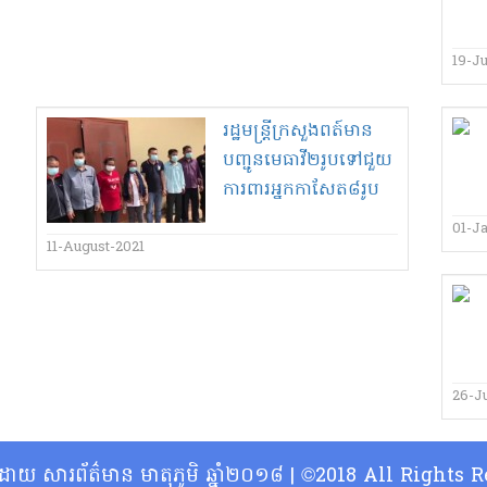
19-J
រដ្ឋមន្ត្រីក្រសួង​ពត៍​មាន​
បញ្ជូន​មេធាវី​២​រូប​ទៅ​ជួយ​
ការពារ​អ្នកកាសែត​៨​រូប​
ដែល​ជាប់គុក​នៅ​ខេត្ត​ព្រះ​
01-J
វិ​ហ៊ា​រ​
11-August-2021
26-J
្ធិដោយ សារព័ត៌មាន មាតុភូមិ ឆ្នាំ២០១៨ | ©2018 All Rights