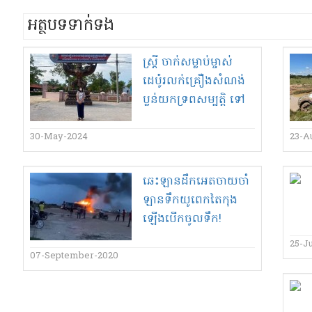
អត្ថបទទាក់ទង
ស្ត្រី ចាក់​សម្លាប់​ម្ចាស់​
ដេប៉ូរ​លក់​គ្រឿងសំណង់
ប្លន់​យក​ទ្រ​ព​សម្បត្តិ ទៅ​
តុលាការ​ដោយ​មិន​ធ្វើ​
ត្រាប់​សកម្មភាព​ឡើងវិញ​
30-May-2024
23-A
ទេ​
ឆេះ​ឡាន​ដឹក​អេតចាយ​ចាំ​
ឡានទឹក​យូ​ពេក​តៃកុង​
ឡើង​បើក​ចូល​ទឹក​!
(មានវិដេអូ)
25-J
07-September-2020