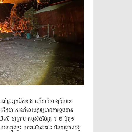
ដល់ផ្ទះ​អ្នកជិតខាង ហើយ​មិន​បង្កឱ្យមាន​
យ​ដឹងថា ករណីនេះ​បង្ក​ឲ្យ​មានការ​ខូចខាត​
​លើ ថ្ម​ក្រោម កម្ពស់​៥​ម៉ែត្រ ។ ២ ម៉ូតូ​១​
ក្នុង​ផ្ទះ ។​ករណី​ឆេះ​នេះ មិន​បណ្ដាលឱ្យ​