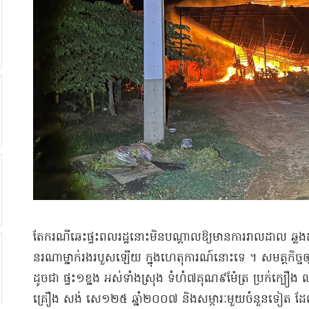
​តែ​ករណី​ឆេះ​ផ្ទះ​ពលរដ្ឋ​នោះ​មិន​បណ្តាលឱ្យ​មានការ​រាលដាល ឆ្លង​
នរណាម្នាក់​រងរបួស​ឡើយ ក្នុង​ហេតុការណ៍​នោះទេ ។ សម​ត្ត​កិច្ច​ឲ្
ដូចជា ផ្ទះ​១​ខ្នង អស់ទាំង​ស្រុង ទំហំ​៧​គុណ​៩​ម៉ែត្រ ប្រក់​ក្បឿង ឈឺ
គ្រឿង សង់ សេ​១២៥ ឆ្នាំ​២០០៧ និង​សម្ភារៈ​មួយចំនួនទៀត ដែល​នៅ