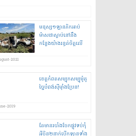
មនុស្ស​១​ឡាន​ភិ​ក​អាប់​
ម៉ាស​ដា​ស្លាប់​នៅនឹង
កន្លែង​យ៉ាង​រន្ធត់ចិត្ត​លើ​
ដង​ផ្លូវជាតិ​លេខ​៥៨
ugust-2021
ខេត្តកំពត​សម្បុក​សម្បូ​ម៉ូតូ​
ច្នៃ​បំពង់​ស៊ី​ម៉ាំង​ប្រែ​ន​!
une-2019
តែមាន​របាំង​ចែកផ្លូវ​ទប់​កុំ​
អី​ចិន​២​នាក់​បើកឡាន​ទាំង​