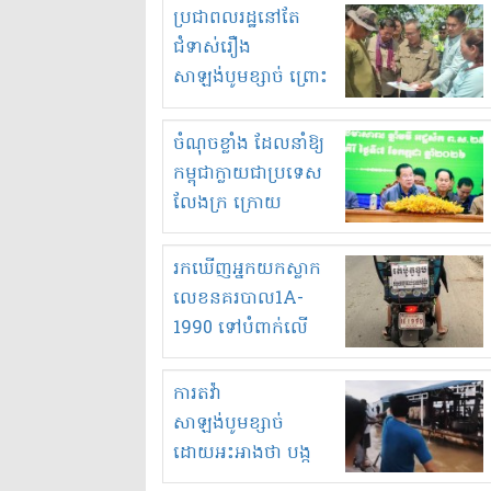
មួយចំនួនទៀត
ប្រជាពលរដ្ឋនៅតែ
កំពង់តែគុបគិតគ្នា
ជំទាស់រឿង
ធ្វើសកម្មភាពរកស៊ីនិង
សាឡង់បូមខ្សាច់ ព្រោះ
ស្តុកទំនិញគេចពន្ធ?
ខ្លាចបាក់ច្រាំងទៀត!
ចំណុចខ្លាំង ដែលនាំឱ្យ
កម្ពុជាក្លាយជាប្រទេស
លែងក្រ ក្រោយ
ឆ្នាំ២០៣០
រកឃើញអ្នកយកស្លាក
លេខនគរបាល1A-
1990 ទៅបំពាក់លើ
ម៉ូតូរបស់ខ្លួន ដាកផ្លាក
រត់ឌុបហើយ
ការតវ៉ា
សាឡង់បូមខ្សាច់
ដោយអះអាងថា បង្ក
បាក់ច្រាំងទន្លេ និង