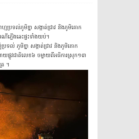
ប្រទល់​ភូមិ​ខ្នា សង្កាត់​ជ្រាវ និង​ភូមិ​គោក​
ី​ភ្លើង​ឆេះ​ផ្ទះ​ទាំងយប់​។​
្រទល់ ភូមិ​ខ្នា សង្កាត់​ជ្រាវ និង​ភូមិ​គោក​
យ​ផ្លូវជាតិ​លេខ​៦ ចម្ងាយ​ពី​អធិការ​ស្រុក​១៣
ត្រ ។​