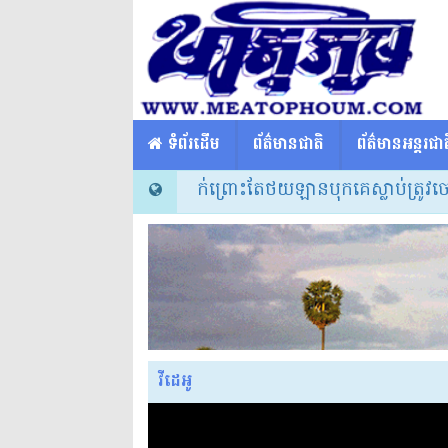
​​ ទំព័រដើម
ព័ត៌មានជាតិ
ព័ត៌មានអន្តរជាត
ីសក្កដាអ្នកសិល្បៈម្នាក់ព្រោះតែថយឡានបុកគេស្លាប់ត្រូវចោទពីបទប្
វីដេអូ