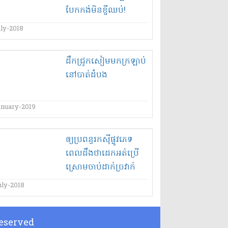
បែក​កង់​មិន​ខ្ចី​ឈប់​!
uly-2018
ដឹក​ជ្រូក​សៀម​មក​ក្រឡាប់​
នៅ​បាត់ដំបង​
anuary-2019
ឲ្យ​ប្រពន្ធ​រកស៊ី​ផ្លូវភេទ​
ពេល​ដឹងថា​ដេក​អត់​ប្រើ​
ស្រោម​ចាប់​ដាក់​ច្រវាក់​
វាយ​ធ្វើបាប​រាងកាយ​និង​
uly-2018
ប្រដាប់ភេទ​!!
 Reserved