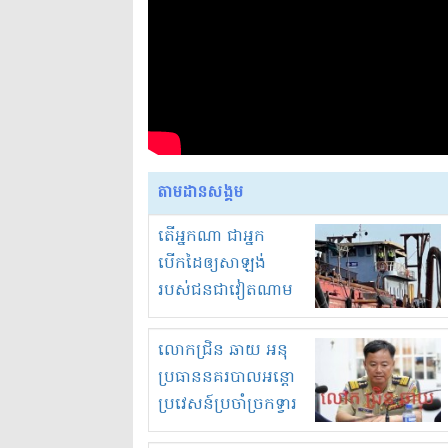
តាមដានសង្គម
តើអ្នកណា ជាអ្នក
បើកដៃឲ្យសាឡង់
របស់ជនជាវៀតណាម
ចូល មកខុស
ច្បាប់លួចបូមខ្សាច់នៅ
លោកជ្រិន ឆាយ អនុ
ក្នុងប្រទេសកម្ពុជា
ប្រធាននគរបាលអន្តោ
ប្រវេសន៍ប្រចាំច្រកទ្វារ
ព្រំដែនភ្នំឌិន និងឈ្មួញ