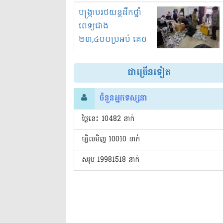
រំខានទាំងយប់ទាំងថ្ងៃ
បង្ក្រាបរថយន្តដឹកថ្នាំ
ពេទ្យជាង
២៣,៤០០ប្រអប់ គេច
ពន្ធនិងអត់ច្បាប់នាំ
ចូល!?
ជាច្រើនទៀត
ចំនួនអ្នកទស្សនា
ថ្ងៃនេះ​ 10482 នាក់
ម្សិលមិញ 10010 នាក់
សរុប 19981518 នាក់