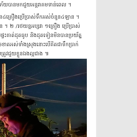
្គិភ័យ​បានមក​ជួយ​អន្ដរា​គម​ទាន់ពេល ។
ួន​៤​គ្រឿង​ប្រើប្រាស់​ទឹក​អស់​ចំនួន​៤​ឡាន ។
ន ។ ២ /​រថយន្ដ​អប្សរា ១​គ្រឿង ប្រើប្រាស់​
ផ្ទះ​គាត់​ដុត​ធូប និង​ដុត​ទៀន​មិនបាន​ប្រយ័ត្ន
ចខាត​អស់ទាំង​ស្រុង​នោះ​បើ​គិត​ជា​ទឹកប្រាក់​
យ​ត្រូវ​ជួយ​ខ្លួនឯង​ល្អ​ជាង ៕