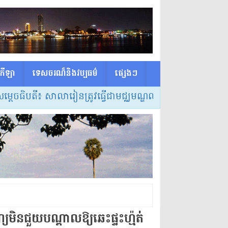
កីឡា
ទេសចរណ៏និងវប្បធម៌
ផ្សេង​ៗ
ី៖ សាលារៀនត្រូវធ្វើជាមជ្ឈមណ្ឌលកំណត់វិធីសាស្ត្របង្រៀន និ
ិន​ជួយ​បណ្តាលឱ្យ​ឆេះ​ផ្ទះ​ហ្ម៉​ត់​