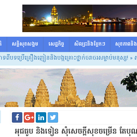
ិ
សន្តិសុខសង្គម
សេដ្ឋកិច្ច
សិល្បះនិងប្លែកៗ
សុខភាពនិង
រើគ្រឿងញៀននិងបង្កគ្រោះថ្នាក់ចរាចរសម្លាប់មនុស្ស!
» សម្ដេចធិបត
អុជ​ធូប និង​ទៀន សុំ​សេចក្តីសុខ​ចម្រើន តែ​បុណ្យ​ម