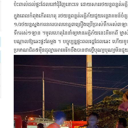
ប៉ះពាល់​ដល់ផ្ទះ​ដែល​នៅ​ជុំវិញ​នោះទេ ដោយសារ​រថ​យ​ន្ថ​ពន្លត់​អគ
ក្នុងពេល​កំពុង​កើតហេតុ រថយន្ដ​ពន្លត់​អគ្គិភ័យ​ជួយ​អន្តរាគមន៍​ចំន
១/​រថយន្ដ​ស្នងការ​នគរបាល​ខេត្ត​៣​គ្រឿង​ប្រើប្រាស់​ទឹក​អស់​៣​ឡា
ទឹក​អស់​១​ឡាន ។​​មូលហេតុ​នៃ​នាំ​ឲ្យ​មាន​អគ្គិភ័យ​នេះ​គឺ​មកពី ម្ចាស់
បណ្ដាលឱ្យ​ឆេះ​ផ្ទះ​តែម្ដង ។ បច្ចុប្បន្ន​ផ្ទះ​ពលរដ្ឋ​ដែល​ឆេះ ហើយ​ខូ
ប្រមាណ​ជិត​៥​ម៉ឺន​ដុល្លារ​អាមេរិក​ចឹ​ង​បាន​ថា​ថ្វើ​បុណ្យ​បុណ្យ​មិន​ជួ