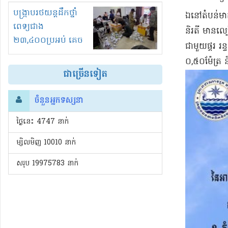
រំខានទាំងយប់ទាំងថ្ងៃ
បង្ក្រាបរថយន្តដឹកថ្នាំ
​ឯ​នៅ​តំបន់​
ពេទ្យជាង
និរតី មាន​ល្ប
២៣,៤០០ប្រអប់ គេច
ជាមួយ​ផ្គរ រន
ពន្ធនិងអត់ច្បាប់នាំ
០,៥០​ម៉ែត្រ ន
ចូល!?
ជាច្រើនទៀត
ចំនួនអ្នកទស្សនា
ថ្ងៃនេះ​ 4747 នាក់
ម្សិលមិញ 10010 នាក់
សរុប 19975783 នាក់