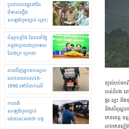
មួយចំនួនទៀត
ប្រជាពលរដ្ឋនៅតែ
កំពង់តែគុបគិតគ្នា
ជំទាស់រឿង
ធ្វើសកម្មភាពរកស៊ីនិង
សាឡង់បូមខ្សាច់ ព្រោះ
ស្តុកទំនិញគេចពន្ធ?
ខ្លាចបាក់ច្រាំងទៀត!
ចំណុចខ្លាំង ដែលនាំឱ្យ
កម្ពុជាក្លាយជាប្រទេស
លែងក្រ ក្រោយ
ឆ្នាំ២០៣០
រកឃើញអ្នកយកស្លាក
លេខនគរបាល1A-
​ខ្យល់​បក់​ម
1990 ទៅបំពាក់លើ
បាត់ដំបង ពោធ
ម៉ូតូរបស់ខ្លួន ដាកផ្លាក
ផ្គរ រន្ទះ និ
រត់ឌុបហើយ
ការតវ៉ា
និង​សីតុណ្ហភា
សាឡង់បូមខ្សាច់
មាន​ខេត្ត ឧ​ត្
ដោយអះអាងថា បង្ក
អាចមាន​ភ្លៀង​ធ
បាក់ច្រាំងទន្លេ និង