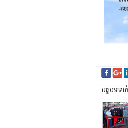
អត្ថបទទា