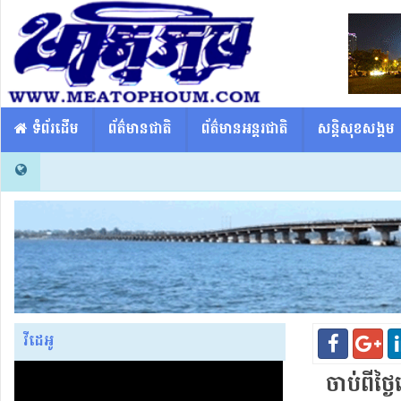
​​ ទំព័រដើម
ព័ត៌មានជាតិ
ព័ត៌មានអន្តរជាតិ
សន្តិសុខសង្គម
វីដេអូ
ចាប់ពី​ថ្ង