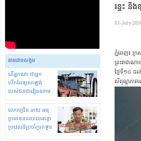
រន្ទះ និង
03-July-2026
​ភ្នំពេញ​៖ ក
តាមដានសង្គម
ព្រះរាជាណាចក្
ថ្ងៃទី​១៤ ដល
តើអ្នកណា ជាអ្នក
សីតុណ្ហភាព​
បើកដៃឲ្យសាឡង់
របស់ជនជាវៀតណាម
ចូល មកខុស
ច្បាប់លួចបូមខ្សាច់នៅ
លោកជ្រិន ឆាយ អនុ
ក្នុងប្រទេសកម្ពុជា
ប្រធាននគរបាលអន្តោ
ប្រវេសន៍ប្រចាំច្រកទ្វារ
ព្រំដែនភ្នំឌិន និងឈ្មួញ