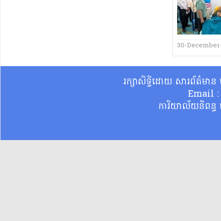
30-December
រក្សាសិទ្ធិដោយ សារព័ត៌មា
Email 
ការិយាល័យនិពន្ធ