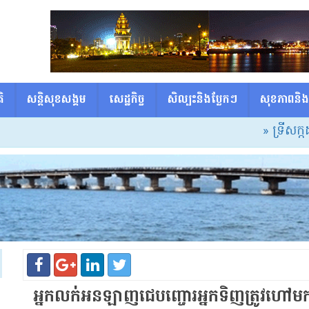
ិ
សន្តិសុខសង្គម
សេដ្ឋកិច្ច
សិល្បះនិងប្លែកៗ
សុខភាពនិង
» ទ្រីសក្កដាអ្នកសិល្បៈ
អ្នកលក់​អន​ឡាញ​ជេ​បញ្ចោរ​អ្នកទិញ​ត្រូវ​ហៅ​មក​