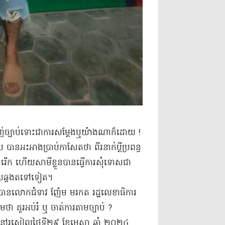
ាញ់​ច្បាប់​ទោះជា​ការសម្តែង​ឬ​យ៉ាងណាក៏ដោយ !​
អះអាង​ប្រាប់​កាសែត​ថា ពីរ​នាក់​ប្ដី​ប្រពន្ធ​
​កំរើក ហើយ​សាមីខ្លួន​បានធ្វើការ​សុំទោស​ជា​
ុសឆ្គង​តទៅទៀត​។​
់ ត្រូវបាន​លោកជំទាវ ញ៉ែម មរកត រដ្ឋលេខាធិការ​
​ថា គួរ​អប់រំ ឬ ចាត់ការ​តាមច្បាប់ ?
ួន នៅ​រសៀល​ថ្ងៃទី​២៩ ខែមេសា ឆ្នាំ ២០២៤