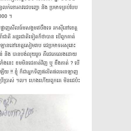
រពន្ធ​លក់​ខោអាវ​ជេ​បញ្ចោ និង ប្រមាទ​គ្រប់បែប​
2 000 ។
្លាញ​សីល​ធ៍​ម​សង្គម​ឥ​ចឹ​ង​ទេ រកស៊ី​នៅ​ខេត្ត
ាតិ អន្តរជាតិ​ទៀត​ក៏​ថា​បាន បើ​ពួកគាត់​
ល​អន​ឡាន​នៅ​ខេត្តសៀមរាប ជេ​ប្រមាទ​អសុរោះ​
៉ាន់ និង បាន​បង់លុយ​រួច គឺ​ជេ​គេ​លេង​ដោយ​
ធ៍​ម​ទាំងនេះ ខម​មិន​ជេ​គាត់​វិញ ឬ ខឹង​គាត់ ? បើ​
ល​ឡើយ !! ខ្ញុំ ក៏​ជា​អ្នកទិញ​ផលិតផល​អន​ឡាញ​
ប្រើប្រាស់ ។​ល​។ ហេង​ហើយ​ពួកគេ មិន​ជេ​ប៉ះ