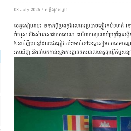
03-July-2026 / សន្តិសុខសង្គម
​ខេត្តសៀមរាប​៖ ២​នាក់​ប្តី​ប្រពន្ធ​ដែល​ជេរប្រមាថ​ភ្ញៀវ​កប់ៗ​ម
កំហុស និង​សុំទោស​ជា​សាធារណ​: ហើយ​សន្យា​ឈប់​ប្រព្រឹត្ត​ទង្
២​នាក់​ប្តី​ប្រពន្ធ​ដែល​ជេរ​ភ្ញៀវ​កប់ៗ​មាត់​នៅ​ខេត្តសៀមរាប​តាម​បណ
រកឃើញ និង​នាំមក​កាន់​ស្នងការដ្ឋាន​នគរបាល​ខេត្ត​ឲ្យ​ថ្វើ​កិច្ចសន្យា