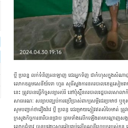
ប្តី ប្រព​ន្ឋ លក់ទំនិញ​អន​ឡាញ ជេរ​អ្នកទិញ ជា​កំហុស​ក្នុង​សំណ
លោក​ឧ​ត្ត​ម​សេនីយ៍​ទោ ហួត សុធី​ស្នងការ​នគរបាល​ខេត្តសៀមរាប បាន​
នេះ ត្រូវបានធ្វើ​កិច្ចសន្យា​អប់រំ នៅ​ប៉ុស្ដិ៍នគរបាល​រដ្ឋបាល​សាលា
សាធារណៈ សន្យា​បញ្ឈប់​ការប្រើប្រាស់​ពាក្យសម្ដី​ជេរប្រមាថ ឬ​ខ
​សូមបញ្ជាក់ថា​រឿងរ៉ាវ ប្ដី ប្រពន្ធ ជេរ​ម្រា​យ​ភ្វៀ​វ​ឥត​សំចៃមាត
ក្រសួង​កិច្ចការនារី​បាន​ជ្រាប ព្រមទាំង​លើកឡើង​តាម​បណ្តាញ​សង្គម
​លោកជំទាវ បាន​បង្ហោះ​សារ​រៀបរាប់​លើ​គណនី​ហ្វេ​បុក​របស់ខ្ល