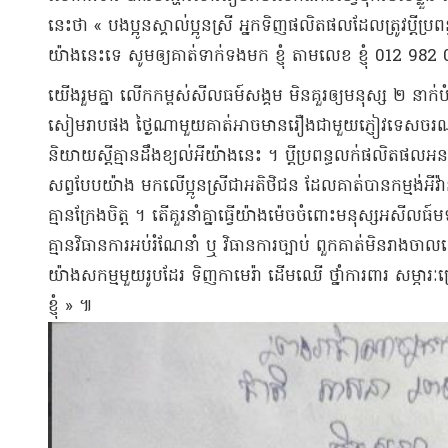
នេះ​ថា « បងប្អូន​ស្គាល់​ប្អូនស្រី អ្នកទិញ​ផលិតផល​ដែល​ត្រូវ​ប្តី​ប្
យ៉ាងនេះ​ទេ សូម​ឲ្យ​គាត់​ទាក់ទង​មក ខ្ញុំ តាម​លេខ ខ្ញុំ 012 98
យើង​រួមគ្នា លើកកម្ពស់​សីល​ធ​ម៍​សង្គម មិនគួរ​ឲ្យ​មនុស្ស ២ នាក់​បំផ
សៀមរាប​ផង ថ្ងៃ​ណាមួយ​គាត់​អាច​មានរឿង​ជាមួយ​ភ្ញៀវ​ទេសចរណ៍​ជ
និយាយស្តី​គ្មាន​ដឹង​ខ្យល់​អី​យ៉ាងនេះ ។ ប្តី​ប្រពន្ធ​លក់​ផលិតផ
សព្វបែបយ៉ាង មកលើ​ប្អូនស្រី​ជា​អតិថិជន ដែល​គាត់​បាន​កម្មង់​អីវ
គ្មាន​ក្រែង​ចិត្ត ។ តើ​គួរ​នាំគ្នា​ធ្វើ​យ៉ាងម៉េច​ចំពោះ​មនុស្ស​អ​សីល​
គ្មាន​វិធានការ​អប់រំ​ណែនាំ ឬ វិធានការ​ច្បាប់ ពួកគាត់​មិន​រាងចា
យ៉ាងសកម្ម​មួយរូប​ដែរ ទិញ​កាមេរ៉ា ដើមឈើ ថ្នាំ​ការពារ សម្ភារៈ
ខ្ញុំ » ៕