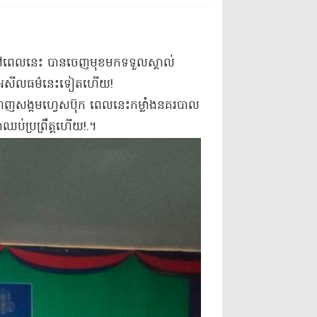
ាត់ នៅពេលនេះ បានចេញ​មុខមក​ទទួល​ស្គាល់​
វើ​អសីលធម៌​នេះ​ទៀតហើយ​!
្តាញ​សង្គម​ហ្វេ​ស​ប៊ុ​ក ពេលនេះ​កម្លាំង​នគរបាល​
​ឈប់​ប្រព្រឹត្ត​ហើយ​!.។