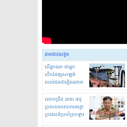
តាមដានសង្គម
តើអ្នកណា ជាអ្នក
បើកដៃឲ្យសាឡង់
របស់ជនជាវៀតណាម
ចូល មកខុស
ច្បាប់លួចបូមខ្សាច់នៅ
លោកជ្រិន ឆាយ អនុ
ក្នុងប្រទេសកម្ពុជា
ប្រធាននគរបាលអន្តោ
ប្រវេសន៍ប្រចាំច្រកទ្វារ
ព្រំដែនភ្នំឌិន និងឈ្មួញ