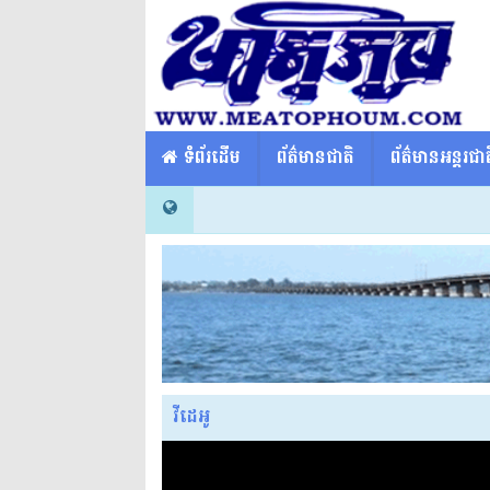
​​ ទំព័រដើម
ព័ត៌មានជាតិ
ព័ត៌មានអន្តរជាត
វីដេអូ