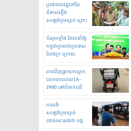
មួយចំនួនទៀត
ប្រជាពលរដ្ឋនៅតែ
កំពង់តែគុបគិតគ្នា
ជំទាស់រឿង
ធ្វើសកម្មភាពរកស៊ីនិង
សាឡង់បូមខ្សាច់ ព្រោះ
ស្តុកទំនិញគេចពន្ធ?
ខ្លាចបាក់ច្រាំងទៀត!
ចំណុចខ្លាំង ដែលនាំឱ្យ
កម្ពុជាក្លាយជាប្រទេស
លែងក្រ ក្រោយ
ឆ្នាំ២០៣០
រកឃើញអ្នកយកស្លាក
លេខនគរបាល1A-
1990 ទៅបំពាក់លើ
ម៉ូតូរបស់ខ្លួន ដាកផ្លាក
រត់ឌុបហើយ
ការតវ៉ា
សាឡង់បូមខ្សាច់
ដោយអះអាងថា បង្ក
បាក់ច្រាំងទន្លេ និង