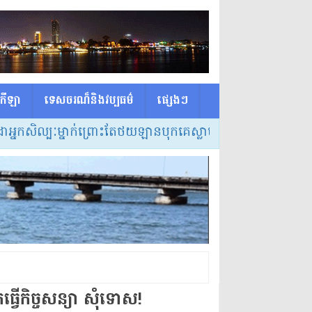
កីឡា
ទេសចរណ៏និងវប្បធម៌
ផ្សេង​ៗ
ម្នាក់ព្រោះតែថយឡានបុកគេស្លាប់ត្រូវចោទពីបទប្រើគ្រឿងញៀននិងបង្ក
ធ្វើ​កិច្ចសន្យា សុំទោស​!