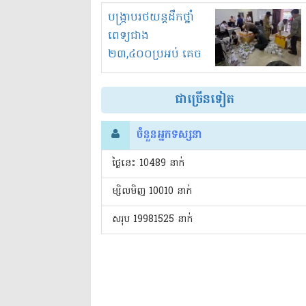
រំខានទាំងយប់ទាំងថ្ងៃ
បង្ក្រាបរថយន្តដឹកថ្នាំ
ពេទ្យជាង
២៣,៤០០ប្រអប់ គេច
ពន្ធនិងអត់ច្បាប់នាំ
ចូល!?
ជាច្រើនទៀត
ចំនួនអ្នកទស្សនា
ថ្ងៃនេះ​ 10489 នាក់
ម្សិលមិញ 10010 នាក់
សរុប 19981525 នាក់