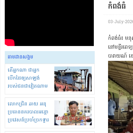
កំពង់ធំ
03-July-2026
​​កំពង់ធំ​៖ មន
នៅ​មន្ទីរពេទ្
បារាយណ៍ ខេត្
តាមដានសង្គម
តើអ្នកណា ជាអ្នក
បើកដៃឲ្យសាឡង់
របស់ជនជាវៀតណាម
ចូល មកខុស
ច្បាប់លួចបូមខ្សាច់នៅ
លោកជ្រិន ឆាយ អនុ
ក្នុងប្រទេសកម្ពុជា
ប្រធាននគរបាលអន្តោ
ប្រវេសន៍ប្រចាំច្រកទ្វារ
ព្រំដែនភ្នំឌិន និងឈ្មួញ