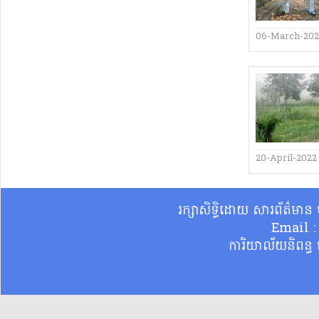
06-March-20
20-April-2022
រក្សាសិទ្ធិដោយ សារព័ត៌មា
Email 
ការិយាល័យនិពន្ធ