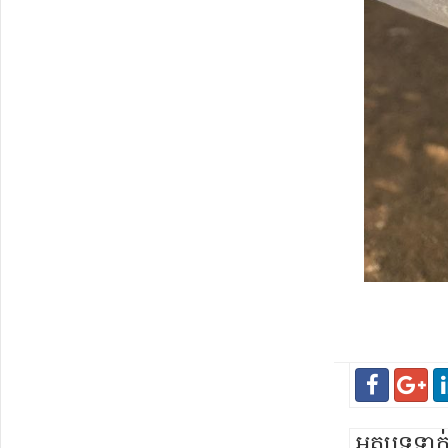
អត្ថបទទា