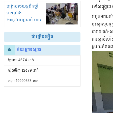
រំខានទាំងយប់ទាំងថ្ងៃ
បង្ក្រាបរថយន្តដឹកថ្នាំ
ទៅ​សង្គ្រោះ​នៅ
ពេទ្យជាង
​រហូតមកដល់​
២៣,៤០០ប្រអប់ គេច
ចុះសួរសុខទុក
ពន្ធនិងអត់ច្បាប់នាំ
បារាយណ៍​-​ស
ចូល!?
ជាច្រើនទៀត
ការស្លាប់​ហើ
ក្រចេះ​កំពត​ជា
ចំនួនអ្នកទស្សនា
ថ្ងៃនេះ​ 4674 នាក់
ម្សិលមិញ 12479 នាក់
សរុប 19990658 នាក់