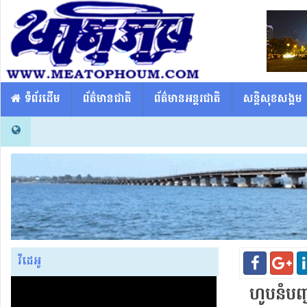
​​ ទំព័រដើម
ព័ត៌មានជាតិ
ព័ត៌មានអន្តរជាតិ
សន្តិសុខសង្គម
វីដេអូ
ហូប​នំ​បញ្