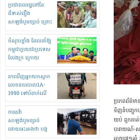
មួយចំនួនទៀត
ប្រជាពលរដ្ឋនៅតែ
កំពង់តែគុបគិតគ្នា
ជំទាស់រឿង
ធ្វើសកម្មភាពរកស៊ីនិង
សាឡង់បូមខ្សាច់ ព្រោះ
ស្តុកទំនិញគេចពន្ធ?
ខ្លាចបាក់ច្រាំងទៀត!
ចំណុចខ្លាំង ដែលនាំឱ្យ
កម្ពុជាក្លាយជាប្រទេស
លែងក្រ ក្រោយ
ឆ្នាំ២០៣០
រកឃើញអ្នកយកស្លាក
លេខនគរបាល1A-
1990 ទៅបំពាក់លើ
​ប្រភពព័ត៌មា
ម៉ូតូរបស់ខ្លួន ដាកផ្លាក
រត់ឌុបហើយ
ទិញ​នំ​បញ្ចុ
ការតវ៉ា
យប់ ពួកគាត់​ម
សាឡង់បូមខ្សាច់
ដោយអះអាងថា បង្ក
បារាយណ៍​-​សន
បាក់ច្រាំងទន្លេ និង
អាយុ​៧១​ឆ្នាំ 