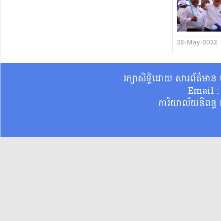
25-May-2022
រក្សាសិទ្ធិដោយ សារព័ត៌មា
Email 
ការិយាល័យនិពន្ធ