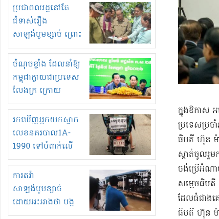
មួយចំនួនទៀត
ប្រជាពលរដ្ឋនៅតែ
កំពង់តែគុបគិតគ្នា
ជំទាស់រឿង
ធ្វើសកម្មភាពរកស៊ីនិង
សាឡង់បូមខ្សាច់ ព្រោះ
ស្តុកទំនិញគេចពន្ធ?
ខ្លាចបាក់ច្រាំងទៀត!
ចំណុចខ្លាំង ដែលនាំឱ្យ
កម្ពុជាក្លាយជាប្រទេស
លែងក្រ ក្រោយ
ឆ្នាំ២០៣០
ក្នុងឱកាស អញ្
រកឃើញអ្នកយកស្លាក
ប្រទេស​ប្រចា
លេខនគរបាល1A-
ធិបតី ហ៊ុន ម៉
1990 ទៅបំពាក់លើ
ស្កាត់​ចូលរួម​
ម៉ូតូរបស់ខ្លួន ដាកផ្លាក
ចង់​ប្រើ​អំណាច
រត់ឌុបហើយ
ការតវ៉ា
សម្ដេច​ធិបតី 
សាឡង់បូមខ្សាច់
ដែល​ធំជាងគេ
ដោយអះអាងថា បង្ក
ធិបតី ហ៊ុន ម៉ា
បាក់ច្រាំងទន្លេ និង