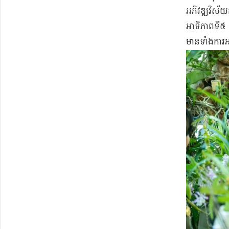
អភិវឌ្ឍ​វិស័
អាទិភាព​ទី​៥ ទ
មាន​ទាំង​ការអ