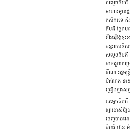
​សម្ដេច​ធិបត
អាហារ​មូលដ្ឋា
កសិករ​ទេ គឺ​ដ
ធិបតី ថ្លែង​ប
នឹង​ធ្វើឱ្យ​ខ
អន្តរាគមន៍​សង
​សម្ដេច​ធិបតី
អាចជួយ​សម្រាល
ទីណា រដ្ឋមន្
ម៉ា​ណែ​ត នាយ
គ្រឿងក្នុង​សត្
​សម្ដេច​ធិបតី ថ
ផ្សារ​ចាស់​ឱ្យ
ចេញ​បាន​ដោយ​
ធិបតី ហ៊ុន ម៉