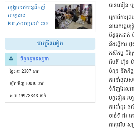
បាន​លឿន ច្បា
រំខានទាំងយប់ទាំងថ្ងៃ
បង្ក្រាបរថយន្តដឹកថ្នាំ
ពេទ្យជាង
​ក្រៅពី​ការព្រ
២៣,៤០០ប្រអប់ គេច
នាយករដ្ឋមន្ត្
ពន្ធនិងអត់ច្បាប់នាំ
ចិត្តទុកដាក់ ច
ចូល!?
ជាច្រើនទៀត
និង​ធ្វើការ ជ
កសិកម្ម ដីស្
ចំនួនអ្នកទស្សនា
ធិបតី ហ៊ុន ម
ចំនួន និង​កិច
ថ្ងៃនេះ​ 2307 នាក់
ការ​នាំចូល​ស
ម្សិលមិញ 10010 នាក់
ទំនិញ​ដែលជា​អ
សរុប 19973343 នាក់
បន្តទៀត រហូត
ការដាំដុះ ផល
ចាន់ទី ជ័រ កៅ
ធាតុដើម សម្រ