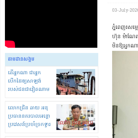
03-July-2026
​ភ្នំពេញ​៖​សម្ត
ហ៊ុន ម៉ា​ណែ​ត
មិនឱ្យ​អ្នកណា
តាមដានសង្គម
តើអ្នកណា ជាអ្នក
បើកដៃឲ្យសាឡង់
របស់ជនជាវៀតណាម
ចូល មកខុស
ច្បាប់លួចបូមខ្សាច់នៅ
លោកជ្រិន ឆាយ អនុ
ក្នុងប្រទេសកម្ពុជា
ប្រធាននគរបាលអន្តោ
ប្រវេសន៍ប្រចាំច្រកទ្វារ
ព្រំដែនភ្នំឌិន និងឈ្មួញ