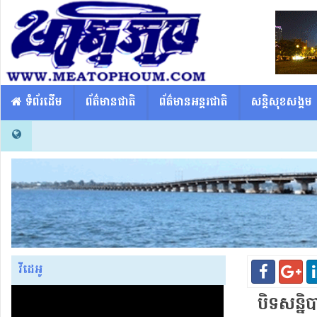
​​ ទំព័រដើម
ព័ត៌មានជាតិ
ព័ត៌មានអន្តរជាតិ
សន្តិសុខសង្គម
វីដេអូ
បិទ​សន្និប