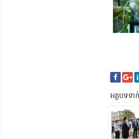
អត្ថបទទា