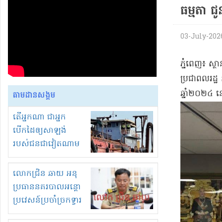
ធម្មតា ជូ
03-July-2026
​ភ្នំពេញ​៖ ស្ថ
ប្រជាពលរដ្ឋ 
ឆ្នាំ​២០២៤ 
តាមដានសង្គម
តើអ្នកណា ជាអ្នក
បើកដៃឲ្យសាឡង់
របស់ជនជាវៀតណាម
ចូល មកខុស
ច្បាប់លួចបូមខ្សាច់នៅ
លោកជ្រិន ឆាយ អនុ
ក្នុងប្រទេសកម្ពុជា
ប្រធាននគរបាលអន្តោ
ប្រវេសន៍ប្រចាំច្រកទ្វារ
ព្រំដែនភ្នំឌិន និងឈ្មួញ