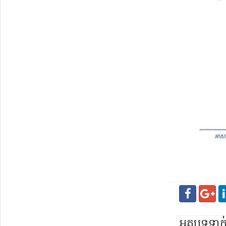
អត្ថបទទា