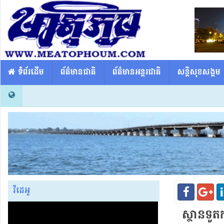
​​ ទំព័រដើម
ព័ត៌មានជាតិ
ព័ត៌មានអន្តរជាតិ
សន្តិសុខសង្គម
វីដេអូ
ស្ថានទូត​ក