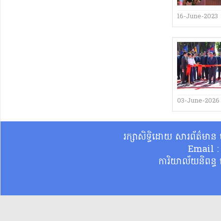
16-June-2023
03-June-2026
រក្សាសិទ្ធិដោយ សារព័ត៌មា
Email 
ការិយាល័យនិពន្ធ