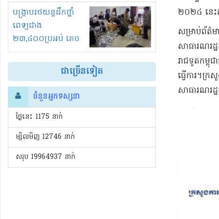
រំខានទាំងយប់ទាំងថ្ងៃ
បង្ក្រាបរថយន្តដឹកថ្នាំ
២០២៤ នេះ​ត
ពេទ្យជាង
​សម្រាប់​ព័ត៌
២៣,៤០០ប្រអប់ គេច
សាធារណរដ្ឋ​
ពន្ធនិងអត់ច្បាប់នាំ
រាជទូត​កម្ព
ចូល!?
ជាច្រើនទៀត
ធ្វើការ​។​ក្រ
សាធារណរដ្ឋ​កូ
ចំនួនអ្នកទស្សនា
ថ្ងៃនេះ​ 1175 នាក់
ម្សិលមិញ 12746 នាក់
សរុប 19964937 នាក់