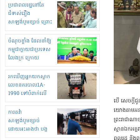
មួយចំនួនទៀត
ប្រជាពលរដ្ឋនៅតែ
កំពង់តែគុបគិតគ្នា
ជំទាស់រឿង
ធ្វើសកម្មភាពរកស៊ីនិង
សាឡង់បូមខ្សាច់ ព្រោះ
ស្តុកទំនិញគេចពន្ធ?
ខ្លាចបាក់ច្រាំងទៀត!
ចំណុចខ្លាំង ដែលនាំឱ្យ
កម្ពុជាក្លាយជាប្រទេស
លែងក្រ ក្រោយ
ឆ្នាំ២០៣០
រកឃើញអ្នកយកស្លាក
លេខនគរបាល1A-
1990 ទៅបំពាក់លើ
​បើ សេចក្តីជ
ម៉ូតូរបស់ខ្លួន ដាកផ្លាក
រត់ឌុបហើយ
យោងតាម​អនុសាស
ការតវ៉ា
ព្រះរាជាណាចក
សាឡង់បូមខ្សាច់
ដោយអះអាងថា បង្ក
ស្ថាន​ឯកអគ្គរា
បាក់ច្រាំងទន្លេ និង
ពលរដ្ឋ និង​ពល