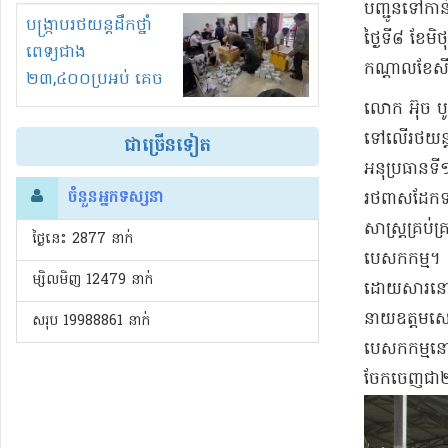
បញ្ជូន​ទៅកាន
រំខានទាំងយប់ទាំងថ្ងៃ
បង្ក្រាបរថយន្តដឹកថ្នាំ
ថ្ងៃទី​៨ ខែម
ពេទ្យជាង
កណ្តាល​ខែសី
២៣,៤០០ប្រអប់ គេច
ពន្ធនិងអត់ច្បាប់នាំ
​លោក អ៊ុច បូ
ចូល!?
ទៅលើ​រថយន្ត 
ជាច្រើនទៀត
អនុប្រធាន​ទី
ចំនួនអ្នកទស្សនា
រថពាសដែក​ទាំង
សាស្ត្រ​គ្រប់
ថ្ងៃនេះ​ 2877 នាក់
បេសកកម្ម​។ 
ម្សិលមិញ 12479 នាក់
ដោយសារ​នៅ​ទីន
នាយ​ឧ​ត្ត​ម​ស
សរុប 19988861 នាក់
បេសកកម្ម​នៅ​
ចែកចេញជា​២​កង