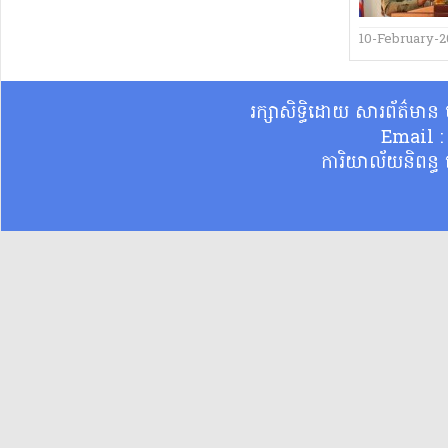
10-February-2
រក្សាសិទ្ធិដោយ សារព័ត៌មា
Email 
ការិយាល័យនិពន្ធ