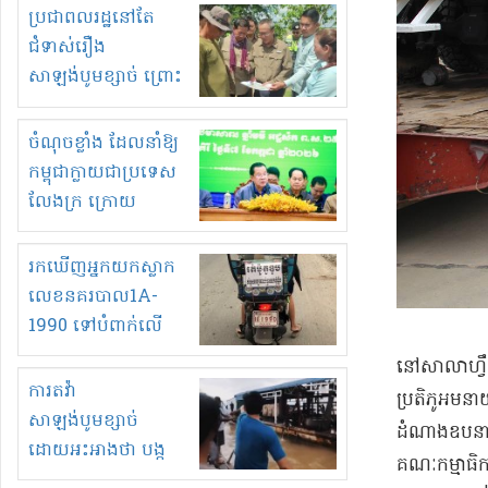
មួយចំនួនទៀត
ប្រជាពលរដ្ឋនៅតែ
កំពង់តែគុបគិតគ្នា
ជំទាស់រឿង
ធ្វើសកម្មភាពរកស៊ីនិង
សាឡង់បូមខ្សាច់ ព្រោះ
ស្តុកទំនិញគេចពន្ធ?
ខ្លាចបាក់ច្រាំងទៀត!
ចំណុចខ្លាំង ដែលនាំឱ្យ
កម្ពុជាក្លាយជាប្រទេស
លែងក្រ ក្រោយ
ឆ្នាំ២០៣០
រកឃើញអ្នកយកស្លាក
លេខនគរបាល1A-
1990 ទៅបំពាក់លើ
ម៉ូតូរបស់ខ្លួន ដាកផ្លាក
​នៅ​សាលា​ហ្វឹកហ
រត់ឌុបហើយ
ការតវ៉ា
ប្រតិភូ​អម​នា
សាឡង់បូមខ្សាច់
ដំណាង​ឧបនាយករ
ដោយអះអាងថា បង្ក
គណៈកម្មាធិការ​
បាក់ច្រាំងទន្លេ និង