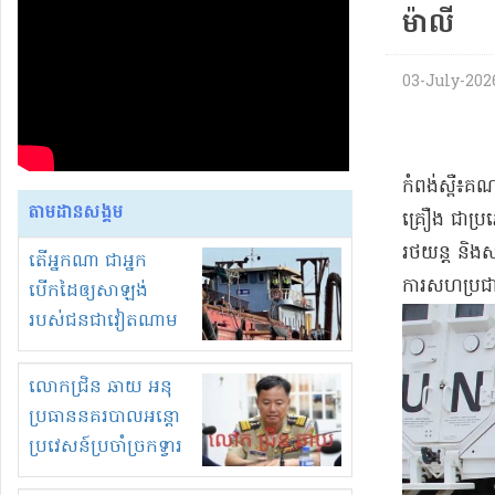
ម៉ាលី​
03-July-2026 
​កំពង់ស្ពឺ​៖​គ
តាមដានសង្គម
គ្រឿង ជា​ប្រ
រថយន្ត និង​សម
តើអ្នកណា ជាអ្នក
ការ​សហប្រជា
បើកដៃឲ្យសាឡង់
របស់ជនជាវៀតណាម
ចូល មកខុស
ច្បាប់លួចបូមខ្សាច់នៅ
លោកជ្រិន ឆាយ អនុ
ក្នុងប្រទេសកម្ពុជា
ប្រធាននគរបាលអន្តោ
ប្រវេសន៍ប្រចាំច្រកទ្វារ
ព្រំដែនភ្នំឌិន និងឈ្មួញ