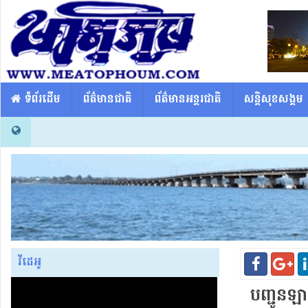
​​ ទំព័រដើម
ព័ត៌មានជាតិ
ព័ត៌មានអន្តរជាតិ
សន្តិសុខសង្គម
វីដេអូ
បញ្ជូន​ឡា