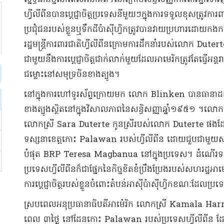
ហ្វីលីពីន​បាន​ប្តេជ្ញាចិត្ត​ប្រទេស​នីមួយៗ​ក្នុងការ​ទទួលខុសត្រូវ​ក
ប្រជុំជន​របស់​ខ្លួន​ឬ​ទឹកដី​ប៉ាស៊ីហ្វិក​ត្រូវបាន​វាយប្រហារ​
រដ្ឋមន្ត្រី​ការពារជាតិ​ហ្វីលីពីន​ក្រោម​ការដឹកនាំ​របស់លោក Duterte​
ជាមួយនឹង​ការប្តេជ្ញាចិត្ត​ជាក់លាក់​មួ​យ​ដែល​អាមេរិក​ត្រូវតែ​ធ្វើ​អន្ត
ជម្លោះ​នៅ​សមុទ្រ​ចិន​ខាងត្បូង​។
នៅក្នុង​ការហៅ​ទូរស័ព្ទ​ក្រោយមក លោក Blinken បាន​ធានា​ដល់​រដ្
ខាងត្បូង​ស្ថិតនៅក្នុង​វិសាលភាព​នៃ​សន្ធិសញ្ញា​ឆ្នាំ​១៩៥១ ។​លោក
លោកស្រី Sara Duterte កូនស្រី​របស់លោក Duterte ផងដែរ​។ នៅ
ទស្សនា​ខេត្ត​កោះ Palawan របស់​ហ្វីលីពីន ដោយ​ជួប​ជាមួយ​សមាជិក​
បំផុត BRP Teresa Magbanua នៅក្នុង​ប្រទេស​។ ដំណើរ​ទស្ស
ប្រទេស​ហ្វីលីពីន​ក៏​ជា​ផ្នែក​នៃ​កិច្ចខិតខំ​ប្រឹងប្រែង​រប​ស់​សហរដ្ឋអ
ការប្តេជ្ញាចិត្ត​របស់ខ្លួន​ចំពោះ​តំបន់​អាស៊ី​ប៉ាស៊ីហ្វិក​ខណៈដែល​ប្រទ
ស្របពេល​អនុ​ប្រធានាធិបតី​អាម៉េរិក លោកស្រី Kamala Harris 
ពេល ៣​ថ្ងៃ នៅ​ដែន​កោះ Palawan របស់​ប្រទេស​ហ្វីលីពីន ដែល​ស