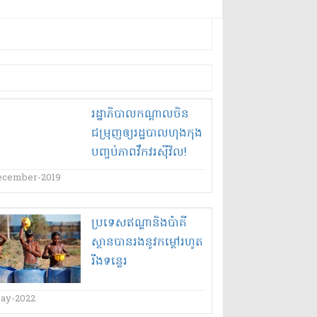
រដ្ឋាភិបាលកណ្តាល​ចិន​
ជម្រុញ​ឲ្យ​រដ្ឋបាល​ហុងកុង​
បញ្ចប់​ភាពវឹកវរ​ស៊ីវិល​!
ecember-2019
ប្រទេស​ឥណ្ឌា​និង​ប៉ា​គី​
ស្ថាន​បាន​រង​នូវ​កម្ដៅ​រហូត​
រីង​ទន្លេរ​
ay-2022