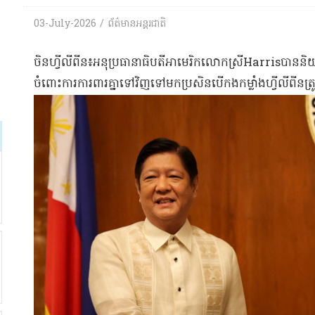
03-July-2026 / ព័ត៌មានអន្តរជាតិ
​ចិន​ហ្វីលីពីន​៖​អនុ​ប្រធានាធិបតី​អាមេរិក​លោកស្រី​Harris​បាន​និយាយថ
ចំពោះ​ការការពារ​គ្នា​ទៅវិញទៅមក​ប្រសិនបើ​កងកម្លាំង​ហ្វីលីពីន​ត្រ