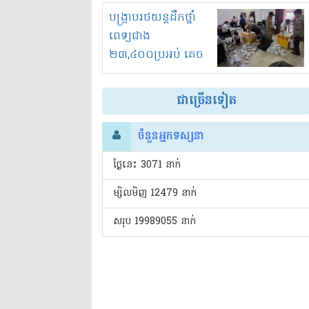
រំខានទាំងយប់ទាំងថ្ងៃ
បង្ក្រាបរថយន្តដឹកថ្នាំ
ពេទ្យជាង
២៣,៤០០ប្រអប់ គេច
ពន្ធនិងអត់ច្បាប់នាំ
ចូល!?
ជាច្រើនទៀត
ចំនួនអ្នកទស្សនា
ថ្ងៃនេះ​ 3071 នាក់
ម្សិលមិញ 12479 នាក់
សរុប 19989055 នាក់