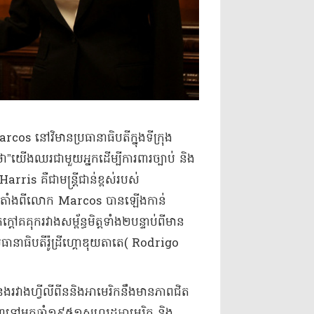
rcos នៅ​វិមាន​ប្រធានាធិបតី​ក្នុង​ទីក្រុង​
ើង​ឈរ​ជាមួយ​អ្នក​ដើម្បី​ការពារ​ច្បាប់ និង​
Harris គឺជា​មន្ត្រីជាន់ខ្ពស់​រប​ស់​
 ចាប់តាំងពី​លោក Marcos បាន​ឡើងកាន់
គុក​រវាង​សម្ព័ន្ធមិត្ត​ទាំង​២​បន្ទាប់ពី​មាន​
ធានាធិបតី​រ៉ូ​ដ្រី​ហ្គោ​ឌុយ​តា​តេ​( Rodrigo
​រវាង​ហ្វីលីពីន​និង​អាមេរិក​នឹងមាន​ភាពជិត
ទៅវិញទៅមក​ឆ្នាំ​១៩៥១​សហរដ្ឋអាមេរិក និង​