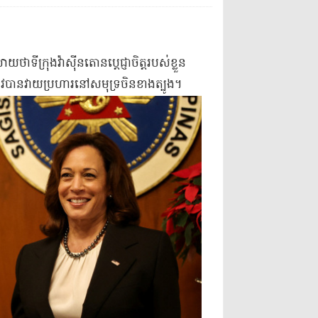
ា​ទីក្រុង​វ៉ាស៊ីនតោន​ប្តេជ្ញាចិត្ត​របស់ខ្លួន​
ូវបាន​វាយប្រហារ​នៅ​សមុទ្រ​ចិន​ខាងត្បូង​។​