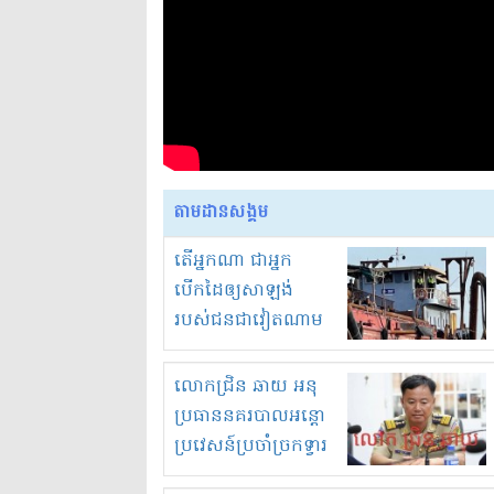
តាមដានសង្គម
តើអ្នកណា ជាអ្នក
បើកដៃឲ្យសាឡង់
របស់ជនជាវៀតណាម
ចូល មកខុស
ច្បាប់លួចបូមខ្សាច់នៅ
លោកជ្រិន ឆាយ អនុ
ក្នុងប្រទេសកម្ពុជា
ប្រធាននគរបាលអន្តោ
ប្រវេសន៍ប្រចាំច្រកទ្វារ
ព្រំដែនភ្នំឌិន និងឈ្មួញ