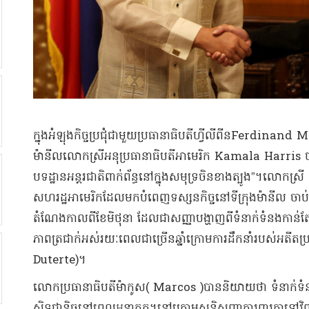
​ក្នុងអំឡុង​កិច្ចប្រជុំ​ជាមួយ​ប្រធានាធិបតី​ហ្វីលីពីន​Ferdinand Ma
ម៉ានីល​លោកស្រី​អនុ​ប្រធានាធិបតី​អាមេរិក Kamala Harris ថា​”​យ
បទដ្ឋាន​អន្តរជាតិ​ពាក់ព័ន្ធ​នៅក្នុង​សមុទ្រ​ចិន​ខាងត្បូង​”​។​លោកស្រី 
សហរដ្ឋអាមេរិក​ដែល​មក​បំពេញ​ទស្សនកិច្ច​នៅ​ទីក្រុង​ម៉ានីល
តំណែង​កាលពី​ខែមិថុនា ដែលជា​សញ្ញា​បង្ហាញ​ពី​ទំនាក់ទំនង​កាន់តែ​ក្តៅគ
ភាព​ត្រជាក់​អស់​រយៈពេល​ជាច្រើន​ឆ្នាំ​ក្រោម​ការដឹកនាំ​របស់​អតីត​ប្រ
Duterte)​។
លោក​ប្រធានាធិបតី​ម៉ា​កូ​ស​( Marcos )​បាន​និយាយថា ទំនាក់ទំនង
ស្និទ្ធ​ជានិច្ច​នៅពេល​អនាគត​។​នៅក្រោម​សន្ធិសញ្ញា​ការពារ​គ្នា​