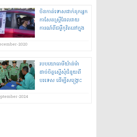
ចិន​កាត់ទោស​ដាក់គុក​អ្នក
កាសែត​ស្ត្រី​ដែល​រាយ
ការណ៍​ពី​ជម្ងឺ​កូ​វិត​នៅក្នុង​
ក្រុង​វូ​ហាន​
ecember-2020
របប​យោធា​មី​យ៉ាន់​ម៉ា
ដាច់ចិត្ត​ស្នើសុំ​ជំនួយ​ពី​
បរទេស ដើម្បី​សង្គ្រោះ​
ប្រជាពលរដ្ឋ​ពី​ទឹកជំនន់​
កម្ពុជា​ជួយ​វៀតណាម​!
eptember-2024