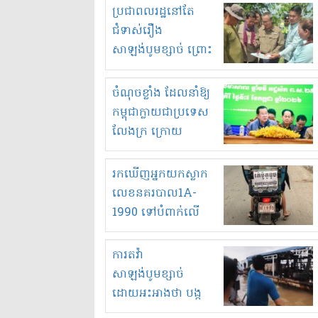
មួយចំនួនទៀត
ប្រជាពលរដ្ឋនៅតែ
កំពង់តែគុបគិតគ្នា
ជំទាស់រឿង
ធ្វើសកម្មភាពរកស៊ីនិង
សាឡង់បូមខ្សាច់ ព្រោះ
ស្តុកទំនិញគេចពន្ធ?
ខ្លាចបាក់ច្រាំងទៀត!
ចំណុចខ្លាំង ដែលនាំឱ្យ
កម្ពុជាក្លាយជាប្រទេស
លែងក្រ ក្រោយ
ឆ្នាំ២០៣០
រកឃើញអ្នកយកស្លាក
លេខនគរបាល1A-
1990 ទៅបំពាក់លើ
ម៉ូតូរបស់ខ្លួន ដាកផ្លាក
រត់ឌុបហើយ
ការតវ៉ា
សាឡង់បូមខ្សាច់
ដោយអះអាងថា បង្ក
បាក់ច្រាំងទន្លេ និង