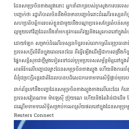
ដែនសមុទ្រ​ចិន​ខាងត្បូង​នោះ អ្នកនាំពាក្យ​របស់​ក្រសួងកា
បញ្ជាក់ថា រដ្ឋាភិបាល​ចិន​នឹង​មិនមាន​បញ្ហា​ចំពោះ​ដំណើរ​ទស្សនកិច្ច​របស
សហប្រតិបត្តិការ​របស់​ខ្លួន​ជាមួយនឹង​បណ្ដា​ប្រទេស​ក្បែរ​តំបន់​សមុ
ល្អ​មួយ​ទៅវិញ​ដែល​នឹង​នាំមក​នូវ​ការអភិវឌ្ឍ​និង​ស្ថេរភាព​នៅក្នុង​តំ
​ដោយឡែក សម្រាប់​ដំណើរ​ទស្សនកិច្ច​របស់​លោកស្រី​អនុ​ប្រធា
ប្រទេស​ហ្វីលីពីន​ក្នុងពេល​នេះដែរ គឺ​ធើ្វ​ឡើង​ដើម្បី​ជាការ​ពង្រឹង​កិច្ច
ផ្នែក​សន្ដិសុខ​ជាថ្មី​ម្តងទៀត​ទៅដល់​ក្រុម​ប្រទេស​សម្ព័ន្ធមិត្ត​នៅក
អាម៉េរិក​លើ​បញ្ហា​ជម្លោះដែនសមុទ្រ​ចិន​ខាងត្បូង ហើយ​និង​ការគា
ជំនុំ​ជម្រះក្ដី​អន្តរជាតិ​ដែល​បាន​បដិសេដ​ការទាមទារ​សិទ្ធិផ្ដាច់មុ
​ពាក់ព័ន្ធ​ទៅនឹង​បញ្ហា​ដែនសមុទ្រ​ចិន​ខាងត្បូង​ខាងលើ​នេះដែរ ក៏
ប្រទេស​វៀតណាម ម៉ាឡេស៊ី ប្រ៊ុយណេ ហើយ​និង​តៃវ៉ាន់​ជាដើម ដែល​
ដណ្ដើម​ទាមទារ​សិទ្ធិ​សម្រាប់​ការ​អាស្រ័យ​ផល​នៅក្នុង​ដែនសមុទ
Reuters Connect