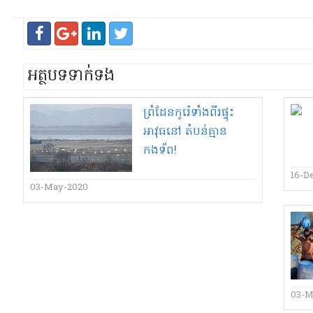
អត្ថបទទាក់ទង
ព្រំដែន​កូរ៉េ​ទាំងពីរ​ផ្ទុះ
អាវុធ​នៅ តំបន់​គ្មាន​
កងទ័ព​!
16-D
03-May-2020
03-M