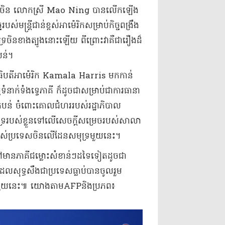
របរទេស​ចិន លោកស្រី Mao Ning បានលើកឡើង​
់​មន្ត្រីជាន់ខ្ពស់​អាម៉េរិក​សម្រាប់​កិច្ចពង្រឹង​
ទ្រ​ចិន​ខាងត្បូង​នោះឡើយ ពីព្រោះ​វា​គឺជា​រឿង​ដ៏​
បន់​។
នាធិបតី​អាម៉េរិក Kamala Harris មកកាន់​
​ទំនាក់​ទំ​ង​ទ្វេភាគី ក៏ដូចជា​សម្រាប់​ជាការ​ធានា​
្នុង​តំបន់ ចំពោះ​គោលជំហរ​របស់​រដ្ឋាភិបាល​
ំទ្រ​របស់ខ្លួន​ទៅលើ​សេចក្ដីសម្រេច​របស់​សាលា
ខ​របស់​ប្រទេស​ចិន​លើ​ដែនសមុទ្រ​មួយ​នេះ​។
​នៅមាន​ភាគី​ជម្លោះ​សំខាន់ៗ​ដទៃទៀត​ដូចជា
សុទ្ធសឹង​ជា​ប្រទេស​ធ្លាប់បាន​ចូលរួម​
្រ​មួយ​នេះ​៕ យោងតាម​AFP​និង​ប្រភព​៖