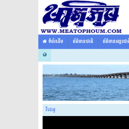
​​ ទំព័រដើម
ព័ត៌មានជាតិ
ព័ត៌មានអន្តរជាត
វីដេអូ