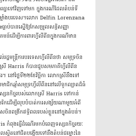
ារពារ​គ្នា​ទៅវិញទៅមក ក្នុងករណី​ដែល​តំបន់​ទី
ដោយ​កងកម្លាំង​បរទេស​។​លោក Delfin Lorenzana
ធ្លាប់បាន​ស្នើឱ្យ​កែសម្រួល​សន្ធិសញ្ញា​
រាគមន៍​ដើម្បី​ការពារ​ហ្វីលីពីន​ក្នុងករណី​មាន​
ឋមន្ត្រីការបរទេស​ហ្វីលីពីន​ថា សមុទ្រ​ចិន​
ស្រី Harris ក៏បាន​ជួប​សម​ភាគី​ហ្វីលីពីន​
​ថ្ងៃទី​២២​ខែវិច្ឆិកា លោកស្រី​នឹង​ទៅ​
ឆ្មាំ​សមុទ្រ​ហ្វីលីពីន​នៅលើ​ទូក​ល្បាត​ដ៏​ធំ​
នកិច្ច​រប​ស់លោក​ស្រី Harris ទៅកាន់​
ាមេរិក​ដើម្បី​លុបបំបាត់​ការសង្ស័យ​ណាមួយ​អំពី​
េស​ចិន​ពង្រីក​ឥទ្ធិពល​របស់ខ្លួន​នៅក្នុង​តំបន់​។
កំពុង​ធើ្វ​ដំណើរ​មក​បំពេញ​ទស្សនកិច្ច​រយៈ
្ថិតនៅ​ជិតបង្កើយ​ទៅនឹង​តំបន់​ជម្លោះ​នៃ​