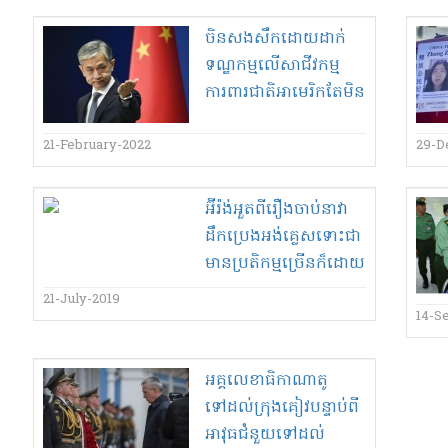
ចិន​សងសឹក​ដោយ​ដាក់
ទណ្ឌកម្ម​លើ​សាជីវកម្ម​
ការពារជាតិ​អាមេរិក​តែ​មិន​
បង្ហាញ​វិធី​!
21-February-2022
29-D
អ៊ីរ៉ង់​អួត​ពី​រឿង​ចាប់​នាវា​
ដឹក​ប្រេង​អង់គ្លេស​ទោះជា​
មានប្រតិកម្ម​ច្រើន​ក៏ដោយ​
!
21-July-2019
14-S
អគ្គលេខាធិកា​ណា​តូ​
ទៅដល់​ក្រុង​គៀវ​បន្ទាប់ពី​
អាវុធ​ជំនួយ​ទៅដល់