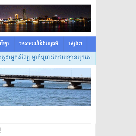
កីឡា
ទេសចរណ៏និងវប្បធម៌
ផ្សេង​ៗ
នកសិល្បៈម្នាក់ព្រោះតែថយឡានបុកគេស្លាប់ត្រូវចោទពីបទប្រើគ្រឿងញៀ
!