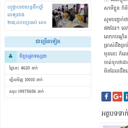
រំខានទាំងយប់ទាំងថ្ងៃ
បង្ក្រាបរថយន្តដឹកថ្នាំ
សាមីខ្លួន ក៏​
ពេទ្យជាង
​សូមបញ្ជាក់ថា
២៣,៤០០ប្រអប់ គេច
ផងដែរ​។ លោក​ប
ពន្ធនិងអត់ច្បាប់នាំ
​លោក​បណ្ឌិត 
ចូល!?
ជាច្រើនទៀត
ត្រាស់ដឹង​គ្រ
មុន​នេះ ក៏​លេច
ចំនួនអ្នកទស្សនា
ចាត់ទុកថា​ជាកា
ថ្ងៃនេះ​ 4620 នាក់
មិនដែល​ដឹង​រឿ
ម្សិលមិញ 10010 នាក់
សរុប 19975656 នាក់
អត្ថបទទា