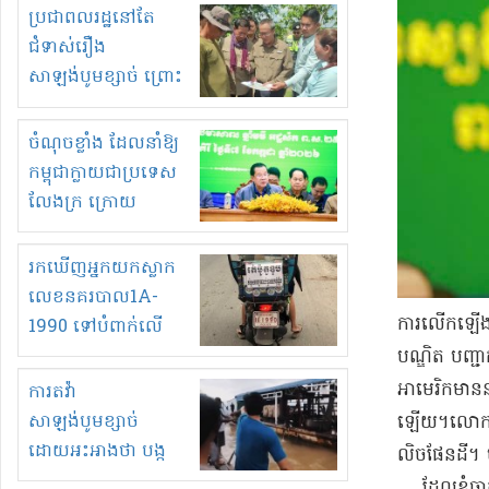
មួយចំនួនទៀត
ប្រជាពលរដ្ឋនៅតែ
កំពង់តែគុបគិតគ្នា
ជំទាស់រឿង
ធ្វើសកម្មភាពរកស៊ីនិង
សាឡង់បូមខ្សាច់ ព្រោះ
ស្តុកទំនិញគេចពន្ធ?
ខ្លាចបាក់ច្រាំងទៀត!
ចំណុចខ្លាំង ដែលនាំឱ្យ
កម្ពុជាក្លាយជាប្រទេស
លែងក្រ ក្រោយ
ឆ្នាំ២០៣០
រកឃើញអ្នកយកស្លាក
លេខនគរបាល1A-
​ការលើកឡើង
1990 ទៅបំពាក់លើ
ម៉ូតូរបស់ខ្លួន ដាកផ្លាក
បណ្ឌិត បញ្ជ
រត់ឌុបហើយ
អាមេរិក​មាន​ន
ការតវ៉ា
សាឡង់បូមខ្សាច់
ឡើយ​។​​លោក​ប
ដោយអះអាងថា បង្ក
លិច​ផែនដី​។ ប៉
បាក់ច្រាំងទន្លេ និង
… ដែល​ខ្ញុំ​ចា