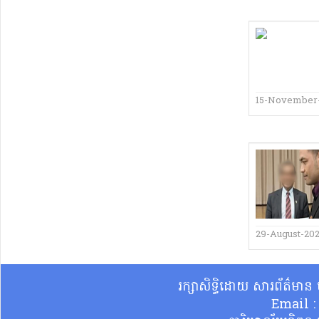
15-November
29-August-20
រក្សាសិទ្ធិដោយ សារព័ត៌មា
Email 