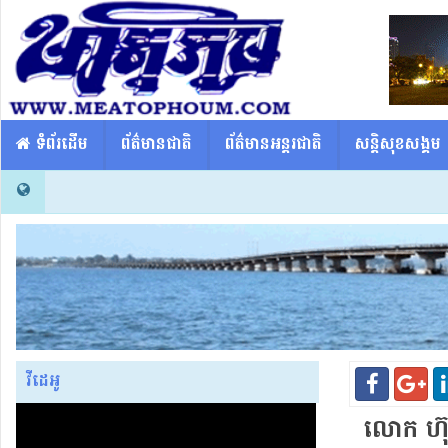
​​ ទំព័រដើម
ព័ត៌មានជាតិ
ព័ត៌មានអន្តរជាតិ
សន្តិសុខសង្គម
វីដេអូ
លោក ហ៊ុន