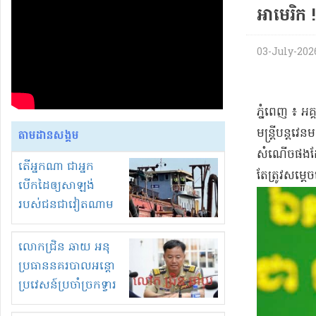
អាមេរិក !
03-July-2026
​ភ្នំពេញ ៖ 
មន្ត្រី​បន្តវ
តាមដានសង្គម
សំណើច​ផងដែរ
តើអ្នកណា ជាអ្នក
តែ​ត្រូវ​សម្ត
បើកដៃឲ្យសាឡង់
របស់ជនជាវៀតណាម
ចូល មកខុស
ច្បាប់លួចបូមខ្សាច់នៅ
លោកជ្រិន ឆាយ អនុ
ក្នុងប្រទេសកម្ពុជា
ប្រធាននគរបាលអន្តោ
ប្រវេសន៍ប្រចាំច្រកទ្វារ
ព្រំដែនភ្នំឌិន និងឈ្មួញ