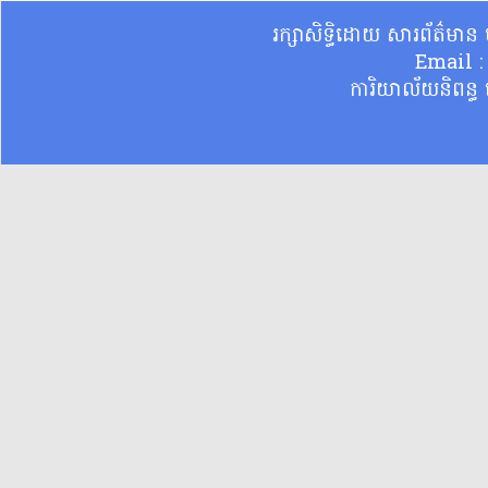
រក្សាសិទ្ធិដោយ សារព័ត៌មា
Email 
ការិយាល័យនិពន្ធ