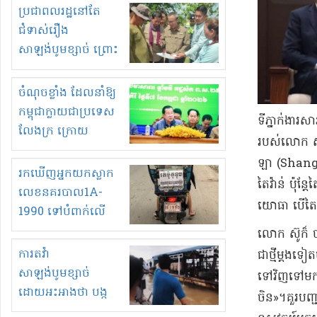
មួយចំនួនទៀត
ប្រជាពលរដ្ឋនៅតែ
កំពង់តែគុបគិតគ្នា
ជំទាស់រឿង
ធ្វើសកម្មភាពរកស៊ីនិង
សាឡង់បូមខ្សាច់ ព្រោះ
ស្តុកទំនិញគេចពន្ធ?
ខ្លាចបាក់ច្រាំងទៀត!
ចំណុចខ្លាំង ដែលនាំឱ្យ
កម្ពុជាក្លាយជាប្រទេស
ទីភ្នាក់ងារស
លែងក្រ ក្រោយ
របស់លោក ស៊ូ សេ
ឆ្នាំ២០៣០
ឡា (Shangri-
រកឃើញអ្នកយកស្លាក
តៃវ៉ាន់ ប៉ុន្
លេខនគរបាល1A-
យោធា បើ​តៃវ៉
1990 ទៅបំពាក់លើ
ម៉ូតូរបស់ខ្លួន ដាកផ្លាក
​លោក ស៊ូ​ក៏ 
រត់ឌុបហើយ
ការតវ៉ា
ជាថ្មី​ម្តង​
សាឡង់បូមខ្សាច់
ទៅវិញទៅមក និ
ដោយអះអាងថា បង្ក
ចិន​»​។​​គួរ​ប
បាក់ច្រាំងទន្លេ និង