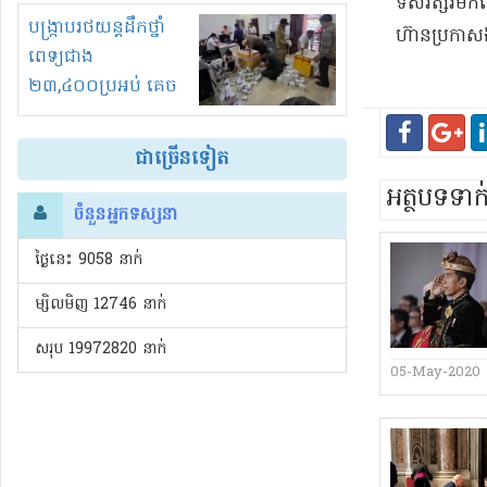
ទសវត្សរ៍​មកនេ
រំខានទាំងយប់ទាំងថ្ងៃ
បង្ក្រាបរថយន្តដឹកថ្នាំ
ហ៊ាន​ប្រកាស​ឯក
ពេទ្យជាង
២៣,៤០០ប្រអប់ គេច
ពន្ធនិងអត់ច្បាប់នាំ
ចូល!?
ជាច្រើនទៀត
អត្ថបទទា
ចំនួនអ្នកទស្សនា
ថ្ងៃនេះ​ 9058 នាក់
ម្សិលមិញ 12746 នាក់
សរុប 19972820 នាក់
05-May-2020