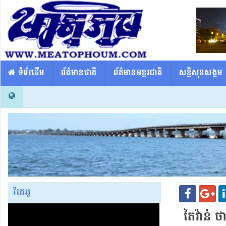
​​ ទំព័រដើម
ព័ត៌មានជាតិ
ព័ត៌មានអន្តរជាតិ
សន្តិសុខសង្គម
វីដេអូ
តៃវ៉ាន់ ថា