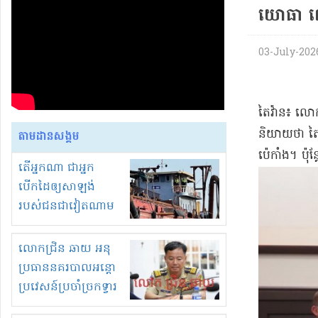
យោធា លើ​
03-July-2026 
​តៃវ៉ាន​៖ លោ
និយាយថា តៃវ៉ា
តាមដានសង្គម
ប៉េកាំង​។ ប៉ុ
តើអ្នកណា ជាអ្នក
បើកដៃឲ្យសាឡង់
របស់ជនជាវៀតណាម
ចូល មកខុស
ច្បាប់លួចបូមខ្សាច់នៅ
លោកជ្រិន ឆាយ អនុ
ក្នុងប្រទេសកម្ពុជា
ប្រធាននគរបាលអន្តោ
ប្រវេសន៍ប្រចាំច្រកទ្វារ
ព្រំដែនភ្នំឌិន និងឈ្មួញ