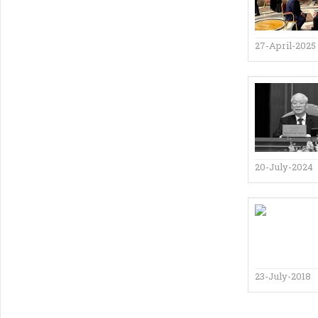
27-April-2025
20-July-2024
23-July-2018