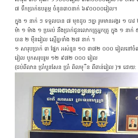
៧ ទឹកប្រាក់​ឧបត្ថម្ភ ចំនូ​ន​៣០​នាក់ ៦៩០០០០​រៀល។
​ក្នុង ១ នាក់ ៗ ទទួលបាន ៧ មុខ​ដូច ៗ​គ្នា រូ​ម​មាន​អង្គរ ១ ប
ម៉ា ១ ម៉ាង ១ ប្រអប់ នឹង​ប្រាក់​ជូន​លោកគ្រូ​អ្នកគ្រូ ក្នុង ១ នាក់ 
បាន ២ ម៉ឺន​រៀល ស្មើគ្នា​ទាំង ២៧ នាក់ ។
១ សារុប​ប្រាក់ ៣ ផ្នែក អស់​នួន ១០ ៣៧២ ០០០ រៀល​នៅ​ច
រៀល បូកសរុប​រួម ១២ ៩៧២ ០០០ រៀល
(​ដប់​ពី​លាន ប្រាំបួន​សែន ប្រាំ ពិល​មុ​ឺ​ន ពី​ពាន់​រៀល )៕ ដោយ​