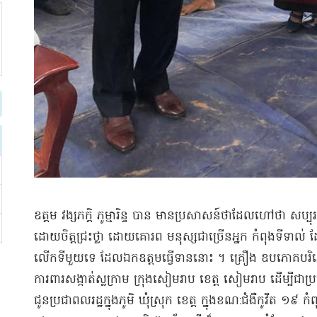
ឧត្តម វង្ស​ភក្តិ ភូម្មា​រិន្ទ បាន មានប្រសាសន៍ថា​ដែល​​ហៅថា សប្បុរ
ដោយ​ចិត្ត​ជ្រះថ្លា ដោយ​គោរព មនុស្ស​ជាច្រើន​អ្នក កំពុង​ទីទាល់ 
លើកទីមួយ​ទេ ដែល​ឯកឧត្ដម​ធ្វើ​ទាន​នោះ ។ គ្រឿង ឧបភោគបរិភោគ 
ការពារ​សង្កាត់​ស្លក្រាម ក្រុង​សៀមរាប ខេត្ត សៀមរាប ដើម្បី​ជា​
ជូន​ប្រជាពលរដ្ឋ​ក្នុងភូមិ ឃុំ​ស្រុក ខេត្ត ក្នុងខណ​:​ជំងឺ​កូ​វីត ១