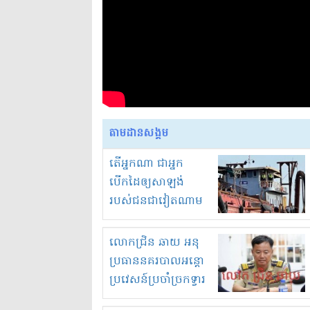
តាមដានសង្គម
តើអ្នកណា ជាអ្នក
បើកដៃឲ្យសាឡង់
របស់ជនជាវៀតណាម
ចូល មកខុស
ច្បាប់លួចបូមខ្សាច់នៅ
លោកជ្រិន ឆាយ អនុ
ក្នុងប្រទេសកម្ពុជា
ប្រធាននគរបាលអន្តោ
ប្រវេសន៍ប្រចាំច្រកទ្វារ
ព្រំដែនភ្នំឌិន និងឈ្មួញ