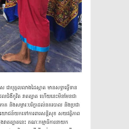
ស ជា​បុគ្គល​លាងដៃ​ស្អាត មាន​សទ្ធា​ធ្វើ​ទាន​
ដែល​ជំងឺ​កូ​វិត រាតត្បាត ហើយ​នេះ​មិនមែនជា​
និង​សម្ភារៈ​បរិក្ខា​ដល់​នគរបាល និង​ប្រជា​
ប្រយោជន៍​យកទៅ​ការពារ​សន្តិសុខ សយ​វត្ថិ​ភាព​
៩ កំពុង​រាតត្បាត​នេះ គណៈកម្មាធិការ​នាយក