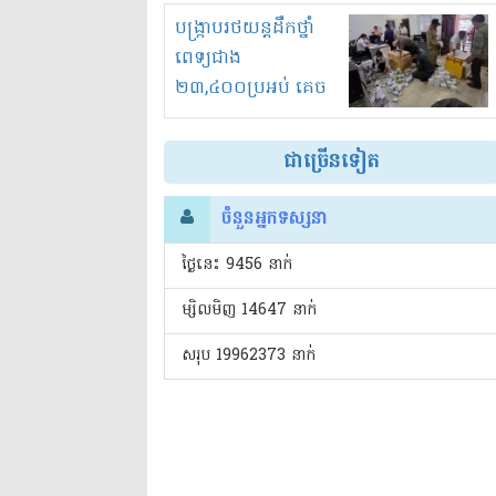
រំខានទាំងយប់ទាំងថ្ងៃ
បង្ក្រាបរថយន្តដឹកថ្នាំ
ពេទ្យជាង
២៣,៤០០ប្រអប់ គេច
ពន្ធនិងអត់ច្បាប់នាំ
ចូល!?
ជាច្រើនទៀត
ចំនួនអ្នកទស្សនា
ថ្ងៃនេះ​ 9456 នាក់
ម្សិលមិញ 14647 នាក់
សរុប 19962373 នាក់