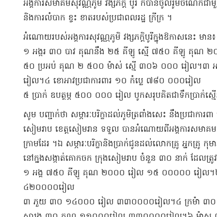
អង្គការ​សមាគម​សុវណ្ណ​ភូមិ វង្ស​ភ័​ក្ត បូរី ក៏បាន​ចូល​រូ​ម​ចំណែក​ជា
និង​ការលំបាក ខ្វះ ខាត​របស់​ប្រជាពលរដ្ឋ ក្រីក្រ ។
អំណោយ​របស់​អង្គការ​សុ​វណ្ណ​ភូមិ វង្ស​ភក្តិ​បូរី​ក្នុងឱកាស​នេះ មាន៖
១ អង្ករ ៣០ បាវ គុណ​នឹង ២៥ គីឡូ ស្មើ ៧៥០ គីឡូ គុណ 
៥០ ប្រអប់ គុណ ២ ៥០០ ម៉ាស់ ស្មើ ៣០៦ ០០០ រៀល។៣ 
រៀល។៤ ខោអាវ​ប្រជា​ការពារ ១០ កំ​ប្លេ ៧៨០ ០០០​រៀល
៥ ប្រាក់ ឧបត្ថម្ភ ៥០០ ០០០ រៀល បូកសរុប​គិត​ជា​ទឹកប្រាក់​
​សូម បញ្ជាក់ថា សម្ភារៈ​បរិក្ខា​ដល់​ភូមិ​ត្រពាំង​សេះ នឹង​ប្រជា​ការពា 
សៀមរាប ខេត្ត​សៀម​រាន ទទួល បាន​អំណោយ​ពី​អង្គការ​សមាគម​សុវណ្ណ​ភ
ក្រាម​ដែរ ។​ឯ សម្ភារៈ​បរិក្ខា​និង​ប្រាក់​ជូន​ដល់​លោកគ្រូ អ្នកគ្រូ កុមា
នៅ​ក្នង​សង្កាត់​គោកចក ក្រុង​សៀមរាប ចំនួន ៣០ នាក់ ដែល​ត្រូវ
១ អង្គ ៧៥០ គីឡូ គុណ ២០០០ រៀល ១៥ ០០០០០ រៀល
៤២០០០០​រៀល
៣ ភួយ ៣០ ១៤០០០ រៀល ៣៣០០០០​រៀល។៤ ក្រ​ម៉ា 
សារុង ៣០ គុណ ១១០០០​រៀល ៣៣០០០០​រៀល។៦ ម៉ាស