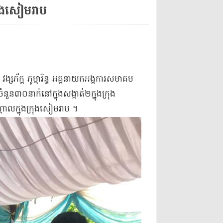
ុង​សៀមរាប​
​ភ័​ក្ត ភូម្មា​រិន្ទ អគ្គនាយក​អង្គការ​សមាគម​
ំនួន​៣០​នាក់​នៅក្នុង​សង្កាត់​២​ក្នុង​ក្រុង​
តាល​ក្នុង​ក្រុង​សៀមរាប ។