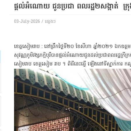
ផ្តល់​អំណោយ ជូន​ប្រជា ពលរដ្ឋ​២​សង្កាត់ ក្រ
03-July-2026 / ផ្សេង​ៗ
​ខេត្តសៀមរាប : នៅ​ព្រឹក​ថ្ងៃទី​២០ ខែសីហា ឆ្នាំ​២០២១ ឯកឧត្ដម វង្ស
សុវណ្ណ​ភូមិ​វង្ស​ភក្តិ​បុរី​បានផ្តល់​អំណោយ​ជូន​ដល់​ប្រជាពលរដ្ឋ​ក្រីក្រ​ច
សៀមរាប ខេត្ត​សៀម រាប ។ ពិធី​នេះ​ធ្វើ ឡើង​នៅ​ទីស្នាក់ការ កណ្