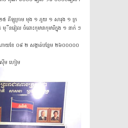
ាវ ២៥ គីឡូក្រាម មុង ១ ភួយ ១ សារុង ១ ក្រ​
៥ មុ​ឺ​ន​រៀល ចំពោះ​កុមារា​កុមារី​ក្នុង ១ នាក់ ៗ
ំណាយ​ខែ ០៨ ២ សង្កាត់​បន្ថែម ២៦០០០០០
: ស៊ីម ហៀ​ម​