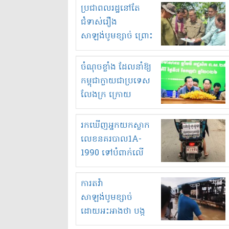
មួយចំនួនទៀត
ប្រជាពលរដ្ឋនៅតែ
កំពង់តែគុបគិតគ្នា
ជំទាស់រឿង
ធ្វើសកម្មភាពរកស៊ីនិង
សាឡង់បូមខ្សាច់ ព្រោះ
ស្តុកទំនិញគេចពន្ធ?
ខ្លាចបាក់ច្រាំងទៀត!
ចំណុចខ្លាំង ដែលនាំឱ្យ
កម្ពុជាក្លាយជាប្រទេស
លែងក្រ ក្រោយ
ឆ្នាំ២០៣០
រកឃើញអ្នកយកស្លាក
លេខនគរបាល1A-
1990 ទៅបំពាក់លើ
ម៉ូតូរបស់ខ្លួន ដាកផ្លាក
រត់ឌុបហើយ
ការតវ៉ា
សាឡង់បូមខ្សាច់
ដោយអះអាងថា បង្ក
បាក់ច្រាំងទន្លេ និង