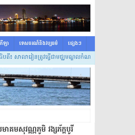
កីឡា
ទេសចរណ៏និងវប្បធម៌
ផ្សេង​ៗ
រៀនត្រូវធ្វើជាមជ្ឈមណ្ឌលកំណត់វិធីសាស្ត្របង្រៀន និងលក្ខខណ
ាគម​សុវណ្ណ​ភូមិ វង្ស​ភ័​ក្ត​បូរី