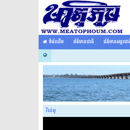
​​ ទំព័រដើម
ព័ត៌មានជាតិ
ព័ត៌មានអន្តរជាត
វីដេអូ