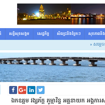
ិ
សន្តិសុខសង្គម
សេដ្ឋកិច្ច
សិល្បះនិងប្លែកៗ
សុខភាពនិង
» សម្ដេចធិបតី៖ សាលា
ឯកឧត្ដម វង្ស​ភ័​ក្ត ភូម្មា​វិន្ទ អគ្គនាយក អង្គការ​សម