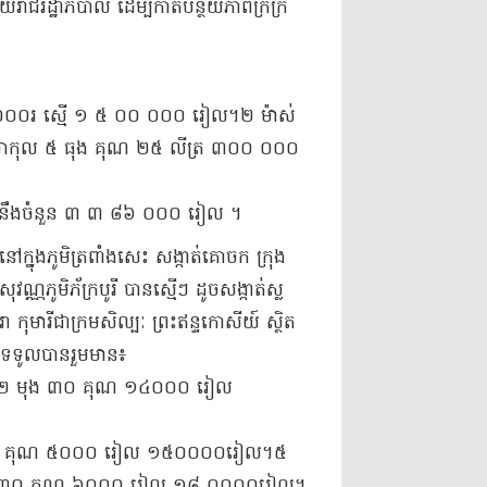
មួយ​រាជរដ្ឋាភិបាល ដើម្បី​កាត់បន្ថយ​ភាពក្រីក្រ
២០០០​រ ស្មើ ១ ៥ ០០ ០០០ រៀល។២ ម៉ាស់
អាកុល ៥ ធុង គុណ ២៥ លីត្រ ៣០០ ០០០
ស្មើនឹង​ចំនួន ៣ ៣ ៨៦ ០០០ រៀល ។​
នៅក្នុង​ភូមិ​ត្រពាំង​សេះ សង្កាត់​គោ​ចក ក្រុង​
ូមិ​ភ័​ក្រ​បូរី បាន​ស្មើៗ ដូច​សង្កាត់​ស្ល
រា កុមារី​ជា​ក្រម​សិល្បៈ ព្រះឥន្ទ​កោ​សី​យ៍ ស្ថិត
​ទ​ទូល​បានរួម​មាន៖
។២ មុង ៣០ គុណ ១៤០០០ រៀល
៣០ គុណ ៥០០០ រៀល ១៥០០០០​រៀល។៥
 ៣០ គុណ ៦០០០ រៀល ១៨ ០០០០​រៀល។