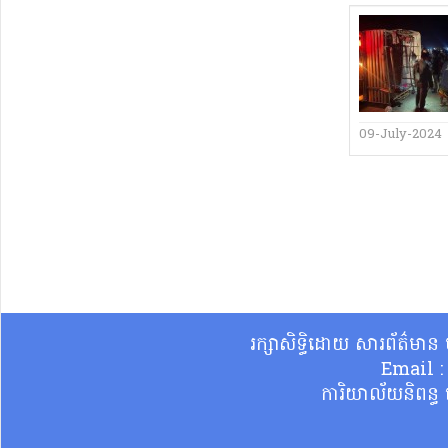
09-July-2024
រក្សាសិទ្ធិដោយ សារព័ត៌មា
Email 
ការិយាល័យនិពន្ធ