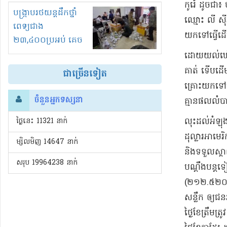
កូរ៉េ ដូចជា​៖
រំខានទាំងយប់ទាំងថ្ងៃ
បង្ក្រាបរថយន្តដឹកថ្នាំ
ឈ្មោះ លី ស៊ីវ​
ពេទ្យជាង
យកទៅ​ធ្វើ​ដើ
២៣,៤០០ប្រអប់ គេច
ពន្ធនិងអត់ច្បាប់នាំ
ដោយ​យល់ឃើញថា 
ចូល!?
គាត់ ទើប​ដើមប
ជាច្រើនទៀត
គ្រោះ​យកទៅ​
ចំនួនអ្នកទស្សនា
គ្មាន​ផល​លំបា
​លុះដល់​អំឡុ
ថ្ងៃនេះ​ 11321 នាក់
ដុល្លារ​អាមេ
ម្សិលមិញ 14647 នាក់
និង​ទទួលស្គា
សរុប 19964238 នាក់
បណ្តឹង​បន្ត
(២១២.៥២០. ០
សន្លឹក ឲ្យ​
ថ្ងៃខែ​ត្រឹមត្