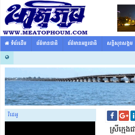
​​ ទំព័រដើម
ព័ត៌មានជាតិ
ព័ត៌មានអន្តរជាតិ
សន្តិសុខសង្គម
វីដេអូ
ស្រីក្មេង