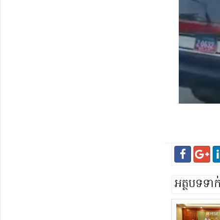
អត្ថបទទា