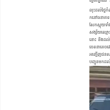
ថ្ងៃខែ​គ្នា​ដែរ ។
​លុះដល់​ថ្ងៃ
កនៅ​ធនាគារ ស
សែក​ស្អុយ​ទ
សង្ស័យ​ឈ្មោះ 
នោះ និង​ដល់​
ចេតនា​គេចវេស
អញ្ជើញ​ជនសង្ស
បញ្ជូនមក​ដល់