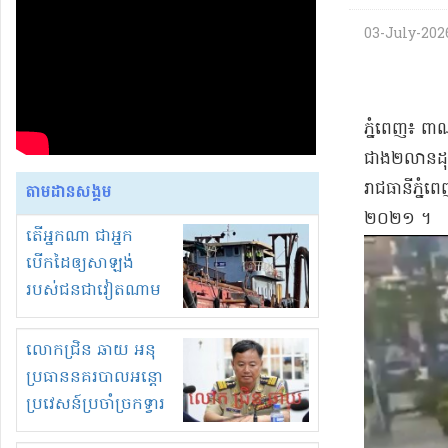
03-July-2026 
​ភ្នំពេញ​៖ ពា
ជាង​២​លាន​ដុល
រាជធានី​ភ្នំព
តាមដានសង្គម
២០២១ ។​
តើអ្នកណា ជាអ្នក
បើកដៃឲ្យសាឡង់
របស់ជនជាវៀតណាម
ចូល មកខុស
ច្បាប់លួចបូមខ្សាច់នៅ
លោកជ្រិន ឆាយ អនុ
ក្នុងប្រទេសកម្ពុជា
ប្រធាននគរបាលអន្តោ
ប្រវេសន៍ប្រចាំច្រកទ្វារ
ព្រំដែនភ្នំឌិន និងឈ្មួញ