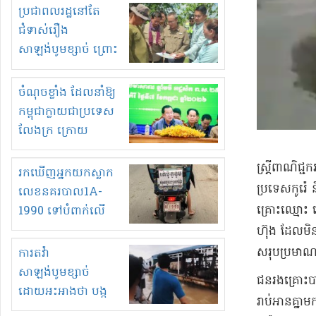
មួយចំនួនទៀត
ប្រជាពលរដ្ឋនៅតែ
កំពង់តែគុបគិតគ្នា
ជំទាស់រឿង
ធ្វើសកម្មភាពរកស៊ីនិង
សាឡង់បូមខ្សាច់ ព្រោះ
ស្តុកទំនិញគេចពន្ធ?
ខ្លាចបាក់ច្រាំងទៀត!
ចំណុចខ្លាំង ដែលនាំឱ្យ
កម្ពុជាក្លាយជាប្រទេស
លែងក្រ ក្រោយ
ឆ្នាំ២០៣០
ស្ត្រី​ពាណិជ្
រកឃើញអ្នកយកស្លាក
ប្រទេស​កូរ៉េ 
លេខនគរបាល1A-
គ្រោះ​ឈ្មោះ ហ
1990 ទៅបំពាក់លើ
ម៉ូតូរបស់ខ្លួន ដាកផ្លាក
ហ៊ុ​ង ដែល​មិ
រត់ឌុបហើយ
សរុប​ប្រមាណ​ជ
ការតវ៉ា
សាឡង់បូមខ្សាច់
​ជនរងគ្រោះ​បា
ដោយអះអាងថា បង្ក
រាប់អាន​គ្នា​
បាក់ច្រាំងទន្លេ និង