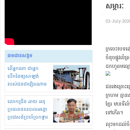
សម្ភារៈ​
03-July-2026 
​ក្រចេះ​៖​បទ
តាមដានសង្គម
ចំនុច​ផ្លូវលំ​ត
ដកហូត​មធ្យ
តើអ្នកណា ជាអ្នក
បើកដៃឲ្យសាឡង់
របស់ជនជាវៀតណាម
​ជនរងគ្រោះ​ប
ចូល មកខុស
ក្រហម គ្មាន​
ច្បាប់លួចបូមខ្សាច់នៅ
លោកជ្រិន ឆាយ អនុ
ខ្មែរ មាន​ទីលំ
ក្នុងប្រទេសកម្ពុជា
ប្រធាននគរបាលអន្តោ
ទៅ​កើត​។
ប្រវេសន៍ប្រចាំច្រកទ្វារ
លុះ​មកដល់​ច
ព្រំដែនភ្នំឌិន និងឈ្មួញ