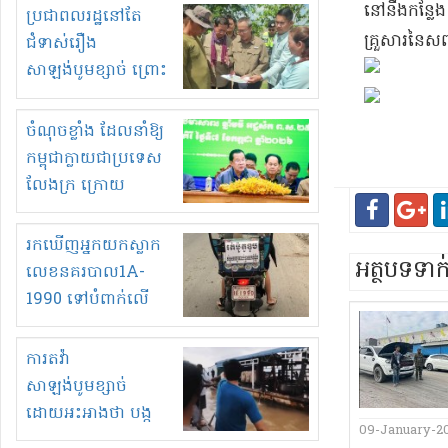
មួយចំនួនទៀត
នៅនឹងកន្លែង ភ
ប្រជាពលរដ្ឋនៅតែ
កំពង់តែគុបគិតគ្នា
គ្រួសារ​នៃ​ស
ជំទាស់រឿង
ធ្វើសកម្មភាពរកស៊ីនិង
សាឡង់បូមខ្សាច់ ព្រោះ
ស្តុកទំនិញគេចពន្ធ?
ខ្លាចបាក់ច្រាំងទៀត!
ចំណុចខ្លាំង ដែលនាំឱ្យ
កម្ពុជាក្លាយជាប្រទេស
លែងក្រ ក្រោយ
ឆ្នាំ២០៣០
រកឃើញអ្នកយកស្លាក
អត្ថបទទា
លេខនគរបាល1A-
1990 ទៅបំពាក់លើ
ម៉ូតូរបស់ខ្លួន ដាកផ្លាក
រត់ឌុបហើយ
ការតវ៉ា
សាឡង់បូមខ្សាច់
ដោយអះអាងថា បង្ក
09-January-2
បាក់ច្រាំងទន្លេ និង