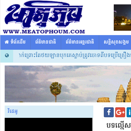
​​ ទំព័រដើម
ព័ត៌មានជាតិ
ព័ត៌មានអន្តរជាតិ
សន្តិសុខសង្គម
កសិល្បៈម្នាក់ព្រោះតែថយឡានបុកគេស្លាប់ត្រូវចោទពីបទប្រើគ្រឿងញៀន
វីដេអូ
បទល្មើស​ព