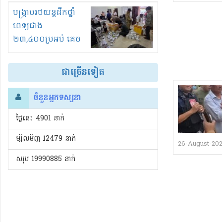
រំខានទាំងយប់ទាំងថ្ងៃ
បង្ក្រាបរថយន្តដឹកថ្នាំ
ពេទ្យជាង
២៣,៤០០ប្រអប់ គេច
ពន្ធនិងអត់ច្បាប់នាំ
ចូល!?
ជាច្រើនទៀត
ចំនួនអ្នកទស្សនា
ថ្ងៃនេះ​ 4901 នាក់
ម្សិលមិញ 12479 នាក់
26-August-20
សរុប 19990885 នាក់