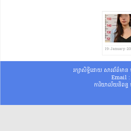
19-January-2
រក្សាសិទ្ធិដោយ សារព័ត៌មា
Email 
ការិយាល័យនិពន្ធ