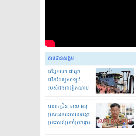
តាមដានសង្គម
តើអ្នកណា ជាអ្នក
បើកដៃឲ្យសាឡង់
របស់ជនជាវៀតណាម
ចូល មកខុស
ច្បាប់លួចបូមខ្សាច់នៅ
លោកជ្រិន ឆាយ អនុ
ក្នុងប្រទេសកម្ពុជា
ប្រធាននគរបាលអន្តោ
ប្រវេសន៍ប្រចាំច្រកទ្វារ
ព្រំដែនភ្នំឌិន និងឈ្មួញ