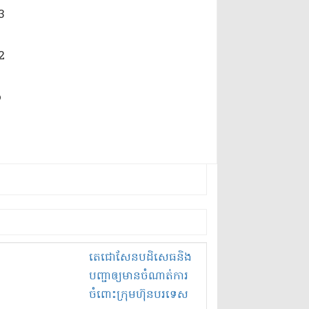
តេ​ជោ​សែន​បដិសេធ​និង​
បញ្ជា​ឲ្យ​មាន​ចំណាត់ការ​
ចំពោះ​ក្រុមហ៊ុន​បរទេស​