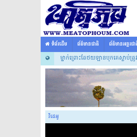
​​ ទំព័រដើម
ព័ត៌មានជាតិ
ព័ត៌មានអន្តរជាត
» ទ្រីសក្កដាអ្នកសិល្បៈម្នាក់ព្រោះតែថយឡានបុកគេស្លាប់ត្រូវច
វីដេអូ