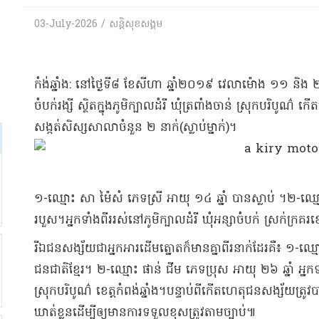
03-July-2026 / សន្តិសុខសង្គម
​កំង់​ឆ្នាំង​: នៅ​ថ្ងៃទី​៨ ខែសីហា ឆ្នាំ​២០១៩ វេលា​ម៉ោង ១១ ន
ចំបក់​រង្សី ស្ថិត​ក្នុងភូមិ​ក្បាលដំរី ឃុំ​ត្រពាំង​ចាន់ ស្រុក​បរិបូណ
សង្កត់​សិស្សសាលា​ចំនួន ២ នាក់(ស្លាប់ម្នាក់)​។
១-​ឈ្មោះ សា ម៉ៃ​សំ ភេទ​ស្រី អាយុ ១៤ ឆ្នាំ បាន​ស្លាប់ ។២-​ឈ
របួស​។​​អ្នក​ទាំងពីរ​រស់នៅ​ភូមិ​ក្បាលដំរី ឃុំ​អ​ន្សា​ចំបក់ ស្រក់​ក្រគរ
​រីឯ​ជនសង្ស័យ​ជា​អ្នក​អារ​ដើមត្នោត​ក៏មាន​គ្នា​ពីរ​នាក់​ដែរ​គឺ​៖ ១
ជនជាតិខ្មែរ​។ ២-​ឈ្មោះ ផាន់ ជី​ម ភេទ​ប្រុស អាយុ ២៦ ឆ្នាំ អ្នក​ទាំ
ស្រុក​បរិបូណ៌ ខេត្តកំពង់ឆ្នាំង​។​​បន្ទាប់ពី​កើតហេតុ​ជនសង្ស័យ​ត្
ឃាត់ខ្លួន​ដើម្បី​ឲ្យ​មានការ​ទទួលខុសត្រូវ​តាមច្បាប់​៕