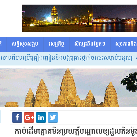
ិ
សន្តិសុខសង្គម
សេដ្ឋកិច្ច
សិល្បះនិងប្លែកៗ
សុខភាពនិង
ោទពីបទប្រើគ្រឿងញៀននិងបង្កគ្រោះថ្នាក់ចរាចរសម្លាប់មនុស្ស!
» សម្
កាប់​ដើមត្នោត​មិន​ប្រ​យ​ត្ន័​បណ្តាល​ឲ្យ​ដួល​កិន​ម៉ូតូ​