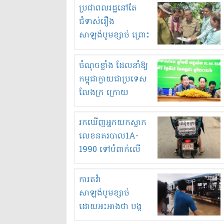
មួយចំនួនទៀត
ប្រជាពលរដ្ឋនៅតែ
កំពង់តែគុបគិតគ្នា
ជំទាស់រឿង
ធ្វើសកម្មភាពរកស៊ីនិង
សាឡង់បូមខ្សាច់ ព្រោះ
ស្តុកទំនិញគេចពន្ធ?
ខ្លាចបាក់ច្រាំងទៀត!
ចំណុចខ្លាំង ដែលនាំឱ្យ
កម្ពុជាក្លាយជាប្រទេស
លែងក្រ ក្រោយ
ឆ្នាំ២០៣០
រកឃើញអ្នកយកស្លាក
លេខនគរបាល1A-
1990 ទៅបំពាក់លើ
ម៉ូតូរបស់ខ្លួន ដាកផ្លាក
រត់ឌុបហើយ
ការតវ៉ា
សាឡង់បូមខ្សាច់
ដោយអះអាងថា បង្ក
បាក់ច្រាំងទន្លេ និង