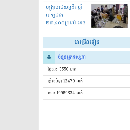
រំខានទាំងយប់ទាំងថ្ងៃ
បង្ក្រាបរថយន្តដឹកថ្នាំ
ពេទ្យជាង
២៣,៤០០ប្រអប់ គេច
ពន្ធនិងអត់ច្បាប់នាំ
ចូល!?
ជាច្រើនទៀត
ចំនួនអ្នកទស្សនា
ថ្ងៃនេះ​ 3550 នាក់
ម្សិលមិញ 12479 នាក់
សរុប 19989534 នាក់