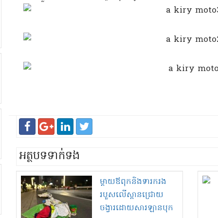
អត្ថបទទាក់ទង
ម្តាយ​ឪពុក​និង​ទារក​រង
របួស​លើ​ស្ពាន​ជ្រោយ
ចង្វារ​ដោយសារ​ឡាន​បុក​