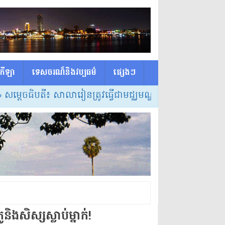
កីឡា
ទេសចរណ៏និងវប្បធម៌
ផ្សេង​ៗ
ដេចធិបតី៖ សាលារៀនត្រូវធ្វើជាមជ្ឈមណ្ឌលកំណត់វិធីសាស្ត្របង
និង​សិស្ស​ស្លាប់​ម្នាក់​!