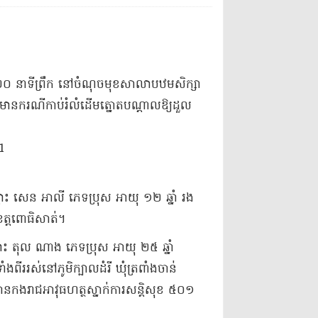
ិង ២០ នាទី​ព្រឹក នៅ​ចំណុច​មុខ​សាលាបឋមសិក្សា
៌ កើតមាន​ករណី​កាប់រំលំ​ដើមត្នោត​បណ្ដាលឱ្យ​ដួល​
្មោះ សេន អា​លី ភេទ​ប្រុស អាយុ ១២ ឆ្នាំ រង
​ខេត្តពោធិសាត់​។​
-​ឈ្មោះ តុល ណា​ង ភេទ​ប្រុស អាយុ ២៥ ឆ្នាំ
ងពីរ​រស់នៅ​ភូមិ​ក្បាលដំរី ឃុំ​ត្រពាំង​ចាន់
រូវបាន​កងរាជអាវុធហត្ថ​ស្នាក់ការ​សន្តិសុខ ៥០១