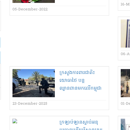
ជិត​ភ្លឺ​
16-M
05-December-2022
06-A
ក្រសួងការពារជាតិ៖
យោធាថៃ បន្ត
ឈ្លានពានមកលើកម្ពុជា
ដោយប្រើប្រាស់
សព្វាវុធធុនធ្ងន់មាន
23-December-2025
01-D
សមត្ថភាពបំផ្លាញខ្ពស់លើ
គោលដៅស៊ីវិល ធ្វើ
ក្រឡាប់​ឡាន​ស្លាប់​អនុ
បាត់បង់ជីវិត ២១នាក់