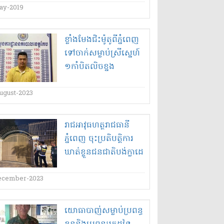
ដែល​ប្រើ​ឈ្មោះ​សម្តេច​និង​
ay-2019
ធនាគារជាតិ​រកស៊ី​ដោយ​
គ្មាន​ការអនុញ្ញាតិ​!
ខ្លាំង​មែ​ង​ជិះ​ម៉ូតូ​ពី​ភ្នំពេញ​
ទៅ​ចាក់​សម្លាប់​ស្រី​ស្នេហ៍​
១​កាំបិត​លិច​ខ្នង​
ugust-2023
រាជ​អាវុធហត្ថ​រាជធានី​
ភ្នំពេញ ចុះ​ប្រតិបត្តិ​ការ
ឃាត់ខ្លួន​ជនជាតិ​បង់​ក្លា​ដេ​
ស និង​ខ្មែរ​ជាង ១០​នាក់​
រំដោះ​ជនជាតិ​ចិន ០២​
ecember-2023
នាក់ នៅ​ខណ្ឌ​ជ្រោយចង្វា​
យោធា​បាញ់សម្លាប់​ប្រពន្ធ​