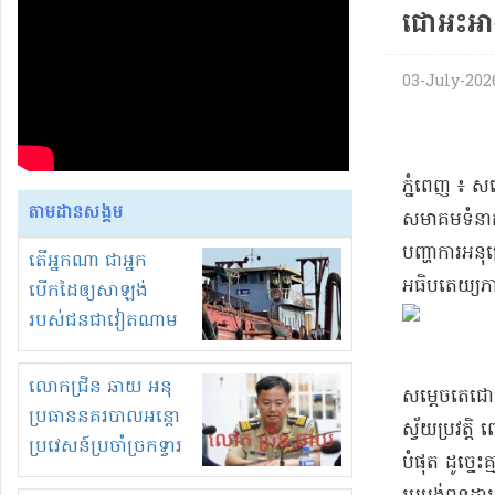
ជោ​អះអាង​ជ
03-July-2026 
​ភ្នំពេញ ៖ សម
តាមដានសង្គម
សមាគម​ទំនាក
បញ្ហា​ការអនុគ
តើអ្នកណា ជាអ្នក
អធិបតេយ្យភាព
បើកដៃឲ្យសាឡង់
របស់ជនជាវៀតណាម
ចូល មកខុស
ច្បាប់លួចបូមខ្សាច់នៅ
លោកជ្រិន ឆាយ អនុ
សម្តេច​តេ​ជោ
ក្នុងប្រទេសកម្ពុជា
ប្រធាននគរបាលអន្តោ
ស្វ័យប្រវត្តិ 
ប្រវេសន៍ប្រចាំច្រកទ្វារ
បំផុត ដូច្នេះ
ព្រំដែនភ្នំឌិន និងឈ្មួញ