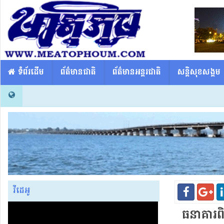
​​ ទំព័រដើម
ព័ត៌មានជាតិ
ព័ត៌មានអន្តរជាតិ
សន្តិសុខសង្គម
វីដេអូ
ធនាគារពិភ