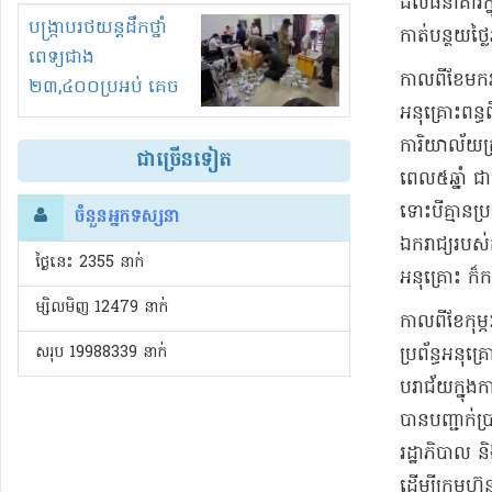
ដល់​ធនាគារ​ក្
រំខានទាំងយប់ទាំងថ្ងៃ
បង្ក្រាបរថយន្តដឹកថ្នាំ
កាត់បន្ថយ​ថ្ល
ពេទ្យជាង
​កាលពី​ខែមករ
២៣,៤០០ប្រអប់ គេច
អនុគ្រោះ​ពន្ធ
ពន្ធនិងអត់ច្បាប់នាំ
ចូល!?
ការិយាល័យ​ក្
ជាច្រើនទៀត
ពេល​៥​ឆ្នាំ 
ទោះបី​គ្មាន​ប
ចំនួនអ្នកទស្សនា
ឯករាជ្យ​របស់​
ថ្ងៃនេះ​ 2355 នាក់
អនុគ្រោះ ក៏​កម
ម្សិលមិញ 12479 នាក់
​កាលពី​ខែកុម្
សរុប 19988339 នាក់
ប្រព័ន្ធ​អនុគ
បរាជ័យ​ក្នុង​
បានបញ្ជាក់​ប្រ
រដ្ឋាភិបាល ន
ដើម្បី​ក្រុម