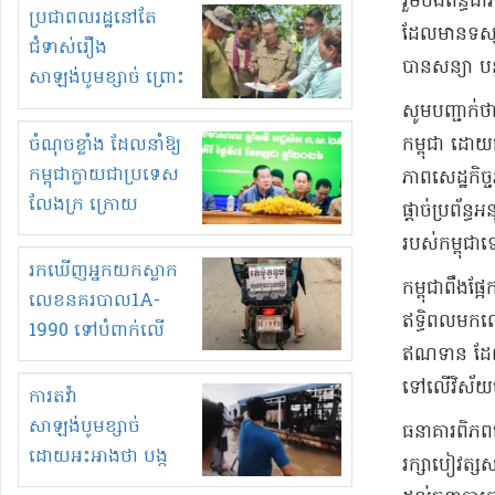
រួម​បង់ពន្ធដ
មួយចំនួនទៀត
ប្រជាពលរដ្ឋនៅតែ
ដែលមាន​ទស្សនវ
កំពង់តែគុបគិតគ្នា
ជំទាស់រឿង
បាន​សន្យា បន្
ធ្វើសកម្មភាពរកស៊ីនិង
សាឡង់បូមខ្សាច់ ព្រោះ
ស្តុកទំនិញគេចពន្ធ?
ខ្លាចបាក់ច្រាំងទៀត!
​សូមបញ្ជាក់ថា​
ចំណុចខ្លាំង ដែលនាំឱ្យ
កម្ពុជា ដោយ​ជំ
កម្ពុជាក្លាយជាប្រទេស
ភាព​សេដ្ឋកិច្
លែងក្រ ក្រោយ
ផ្ដាច់​ប្រព័ន្
ឆ្នាំ២០៣០
របស់​កម្ពុជា
រកឃើញអ្នកយកស្លាក
កម្ពុជា​ពឹងផ្អ
លេខនគរបាល1A-
ឥទ្ធិពល​មកលើ
1990 ទៅបំពាក់លើ
ឥណទាន ដែល​ប
ម៉ូតូរបស់ខ្លួន ដាកផ្លាក
ទៅលើ​វិស័យ​ហ
រត់ឌុបហើយ
ការតវ៉ា
សាឡង់បូមខ្សាច់
​ធនាគារពិភពល
ដោយអះអាងថា បង្ក
រក្សា​បៀវត្ស​ស
បាក់ច្រាំងទន្លេ និង