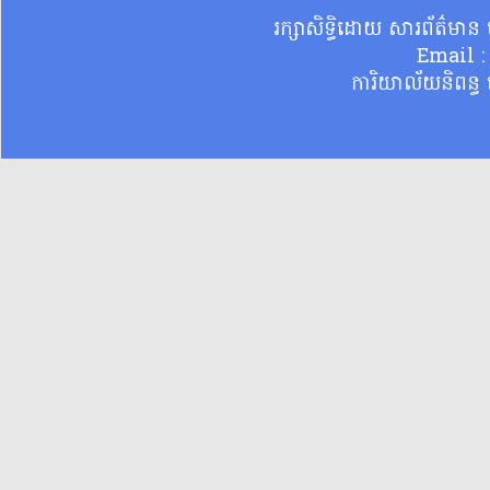
រក្សាសិទ្ធិដោយ សារព័ត៌មា
Email 
ការិយាល័យនិពន្ធ