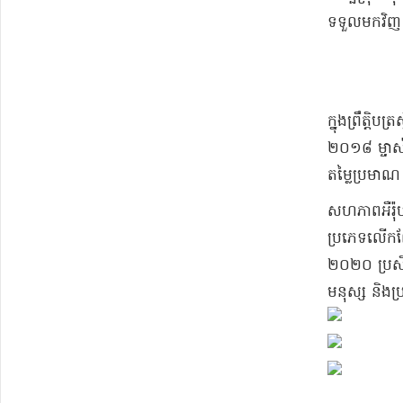
ទទួល​មកវិញ ន
​ក្នុង​ព្រឹត្ត
២០១៨ ម្ចាស់
តម្លៃ​ប្រមាណ
​សហភាព​អឺរ៉ុប
ប្រភេទ​លើកលែង
២០២០ ប្រសិនបើ
មនុស្ស និង​ប