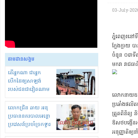
03-July-2026 
​ភ្នំពេញ​៖​នៅ
ក្លែងក្លាយ បា
ចំនួន ០៣​ទីតា
តាមដានសង្គម
មករា រាជធានី​
តើអ្នកណា ជាអ្នក
បើកដៃឲ្យសាឡង់
របស់ជនជាវៀតណាម
​លោកនាយ​ឧ​ត្
ចូល មកខុស
ប្រឆាំង​ផលិតផល
ច្បាប់លួចបូមខ្សាច់នៅ
លោកជ្រិន ឆាយ អនុ
ត្រួតពិនិត្យ
ក្នុងប្រទេសកម្ពុជា
ប្រធាននគរបាលអន្តោ
ឱសថ​បង្កើន​អា
ប្រវេសន៍ប្រចាំច្រកទ្វារ
អនុញ្ញាតិ​ឲ្យ​ន
ព្រំដែនភ្នំឌិន និងឈ្មួញ