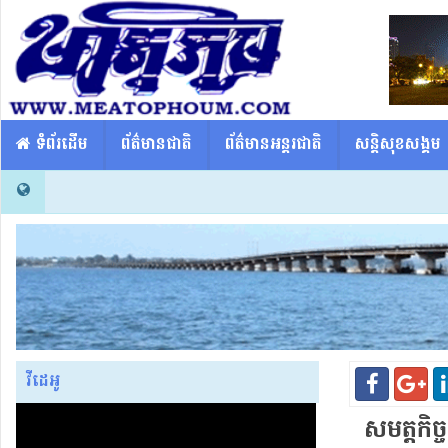
​​ ទំព័រដើម
ព័ត៌មានជាតិ
ព័ត៌មានអន្តរជាតិ
សន្តិសុខសង្គម
វីដេអូ
សម​ត្ត​កិច