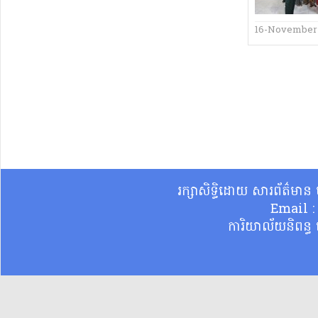
16-November
រក្សាសិទ្ធិដោយ សារព័ត៌មា
Email 
ការិយាល័យនិពន្ធ