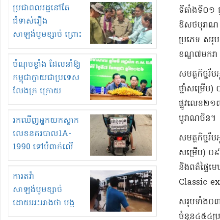
មួយចំនួនទៀត
ប្រជាពលរដ្ឋនៅតែ
ទីតាំង​ទី​០១
កំពង់តែគុបគិតគ្នា
ជំទាស់រឿង
ឱសថ​បុរាណ សញ
ធ្វើសកម្មភាពរកស៊ីនិង
សាឡង់បូមខ្សាច់ ព្រោះ
ប្រភេទ សរុប 
ស្តុកទំនិញគេចពន្ធ?
ខ្លាចបាក់ច្រាំងទៀត!
ខណ្ឌ​៧​មករា
ចំណុចខ្លាំង ដែលនាំឱ្យ
​សមត្ថកិច្ច​រ
កម្ពុជាក្លាយជាប្រទេស
ថ្នាំសម្រើប
លែងក្រ ក្រោយ
ផ្លូវ​លេខ​២១
ឆ្នាំ២០៣០
បូរាណ​ចិន។
រកឃើញអ្នកយកស្លាក
លេខនគរបាល1A-
សមត្ថកិច្ច​រឹ
1990 ទៅបំពាក់លើ
សម្រើប​) ០
ម៉ូតូរបស់ខ្លួន ដាកផ្លាក
និង​ព​ត៌​ផ្
រត់ឌុបហើយ
ការតវ៉ា
Classic ex
សាឡង់បូមខ្សាច់
​សរុប​ទាំង​០៣
ដោយអះអាងថា បង្ក
បាក់ច្រាំងទន្លេ និង
ចំនួន​៤៥៤​ប