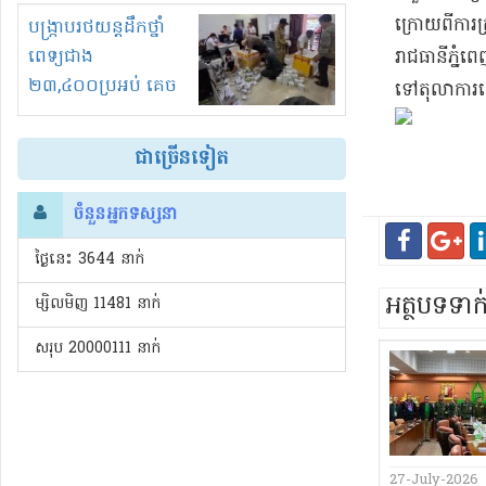
រំខានទាំងយប់ទាំងថ្ងៃ
​ក្រោយពី​ការ
បង្ក្រាបរថយន្តដឹកថ្នាំ
ពេទ្យជាង
រាជធានី​ភ្នំព
២៣,៤០០ប្រអប់ គេច
ទៅ​តុលាការ​ដើ
ពន្ធនិងអត់ច្បាប់នាំ
ចូល!?
ជាច្រើនទៀត
ចំនួនអ្នកទស្សនា
ថ្ងៃនេះ​ 3644 នាក់
អត្ថបទទា
ម្សិលមិញ 11481 នាក់
សរុប 20000111 នាក់
27-July-2026