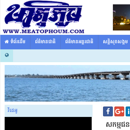
​​ ទំព័រដើម
ព័ត៌មានជាតិ
ព័ត៌មានអន្តរជាតិ
សន្តិសុខសង្គម
វីដេអូ
សកម្មជន​សិ