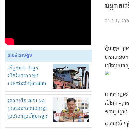
អន្តរាគមន៍
03-July-2026 
​ភ្នំពេញ​៖ ក្រ
តាមដានសង្គម
មករា​បានមក​ជួប
បដិសេធ​ពាក្យស
តើអ្នកណា ជាអ្នក
បើកដៃឲ្យសាឡង់
របស់ជនជាវៀតណាម
ចូល មកខុស
​លោក រត្ន​មុ
ច្បាប់លួចបូមខ្សាច់នៅ
លោកជ្រិន ឆាយ អនុ
ជើង​ថា «​ម្តាយ
ក្នុងប្រទេសកម្ពុជា
ប្រធាននគរបាលអន្តោ
១៣​ធ្នូ ក្រោ
ប្រវេសន៍ប្រចាំច្រកទ្វារ
​លោកស្រី ឡុង 
ព្រំដែនភ្នំឌិន និងឈ្មួញ