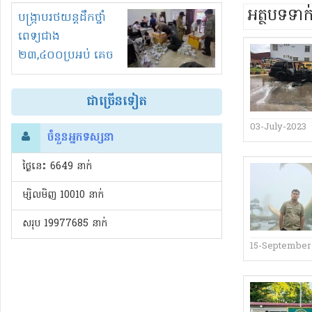
អត្ថបទទា
រំខានទាំងយប់ទាំងថ្ងៃ
បង្ក្រាបរថយន្តដឹកថ្នាំ
ពេទ្យជាង
២៣,៤០០ប្រអប់ គេច
ពន្ធនិងអត់ច្បាប់នាំ
ចូល!?
ជាច្រើនទៀត
03-July-2023
ចំនួនអ្នកទស្សនា
ថ្ងៃនេះ​ 6649 នាក់
ម្សិលមិញ 10010 នាក់
សរុប 19977685 នាក់
15-September