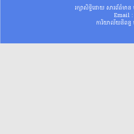
រក្សាសិទ្ធិដោយ សារព័ត៌មា
Email 
ការិយាល័យនិពន្ធ