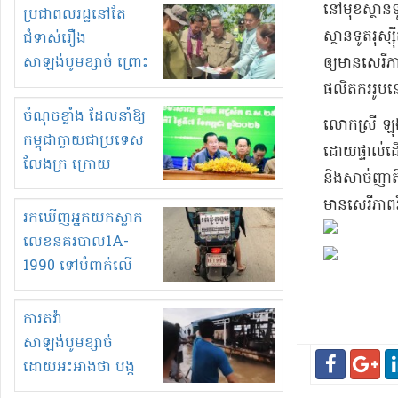
មួយចំនួនទៀត
នៅមុខ​ស្ថានទូត
ប្រជាពលរដ្ឋនៅតែ
កំពង់តែគុបគិតគ្នា
ស្ថានទូត​រុស្ស
ជំទាស់រឿង
ធ្វើសកម្មភាពរកស៊ីនិង
សាឡង់បូមខ្សាច់ ព្រោះ
ឲ្យ​មាន​សេរីភ
ស្តុកទំនិញគេចពន្ធ?
ខ្លាចបាក់ច្រាំងទៀត!
ផលិតករ​រូបនេះ
ចំណុចខ្លាំង ដែលនាំឱ្យ
​លោកស្រី ឡុង 
កម្ពុជាក្លាយជាប្រទេស
ដោយផ្ទាល់​ដើម្
លែងក្រ ក្រោយ
និង​សាច់ញាតិ​
ឆ្នាំ២០៣០
មាន​សេរីភាព
រកឃើញអ្នកយកស្លាក
លេខនគរបាល1A-
1990 ទៅបំពាក់លើ
ម៉ូតូរបស់ខ្លួន ដាកផ្លាក
រត់ឌុបហើយ
ការតវ៉ា
សាឡង់បូមខ្សាច់
ដោយអះអាងថា បង្ក
បាក់ច្រាំងទន្លេ និង