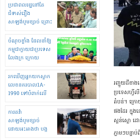
មួយចំនួនទៀត
ប្រជាពលរដ្ឋនៅតែ
កំពង់តែគុបគិតគ្នា
ជំទាស់រឿង
ធ្វើសកម្មភាពរកស៊ីនិង
សាឡង់បូមខ្សាច់ ព្រោះ
ស្តុកទំនិញគេចពន្ធ?
ខ្លាចបាក់ច្រាំងទៀត!
ចំណុចខ្លាំង ដែលនាំឱ្យ
កម្ពុជាក្លាយជាប្រទេស
លែងក្រ ក្រោយ
ឆ្នាំ២០៣០
រកឃើញអ្នកយកស្លាក
រញ្ជួយដីខា
លេខនគរបាល1A-
ប្រទេសហ្វីល
1990 ទៅបំពាក់លើ
តំបន់។ ក្រោ
ម៉ូតូរបស់ខ្លួន ដាកផ្លាក
រត់ឌុបហើយ
ផងដែរ ក្នុងន
ការតវ៉ា
ស្លន់ស្លោ 
សាឡង់បូមខ្សាច់
ដោយអះអាងថា បង្ក
ភ្លាមៗបន្ទា
បាក់ច្រាំងទន្លេ និង