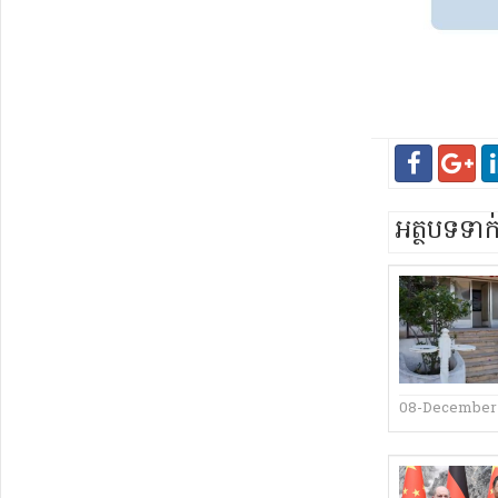
អត្ថបទទា
08-December