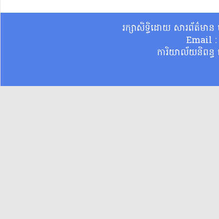
រក្សាសិទ្ធិដោយ សារព័ត៌មា
Email 
ការិយាល័យនិពន្ធ