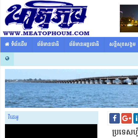
​​ ទំព័រដើម
ព័ត៌មានជាតិ
ព័ត៌មានអន្តរជាតិ
សន្តិសុខសង្គម
វីដេអូ
ប្រទេសហ្