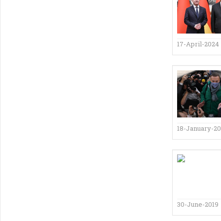
17-April-2024
18-January-20
30-June-2019