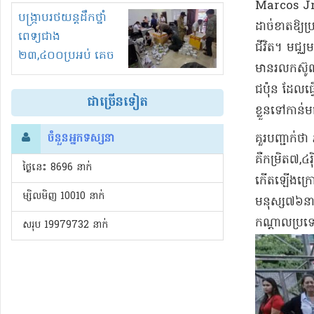
Marcos Jr.)
រំខានទាំងយប់ទាំងថ្ងៃ
បង្ក្រាបរថយន្តដឹកថ្នាំ
ដាច់ខាតឱ្យប្
ពេទ្យជាង
ជីវិត។ មជ្ឈ
២៣,៤០០ប្រអប់ គេច
មានរលកស៊ូណា
ពន្ធនិងអត់ច្បាប់នាំ
ជប៉ុន ដែលធ្
ចូល!?
ជាច្រើនទៀត
ខ្លួនទៅកាន់ម
ចំនួនអ្នកទស្សនា
គួរបញ្ជាក់ថ
គឺកម្រិត៧,
ថ្ងៃនេះ​ 8696 នាក់
កើតឡើងក្រោយ
ម្សិលមិញ 10010 នាក់
មនុស្ស៧៦នា
កណ្តាលប្រទ
សរុប 19979732 នាក់