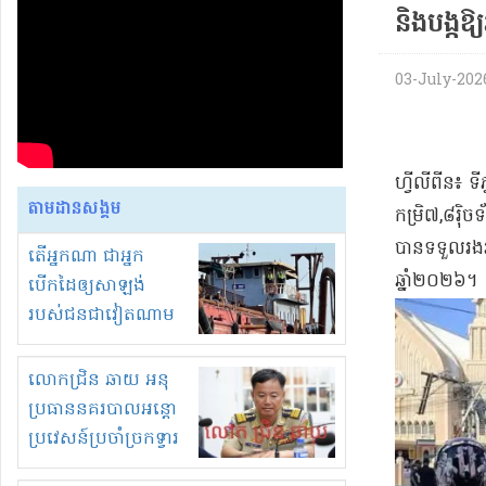
និងបង្ក
03-July-2026 
ហ្វីលីពីន៖ ទ
តាមដានសង្គម
កម្រិ៧,៨រ៉
បានទទួលរងរ
តើអ្នកណា ជាអ្នក
ឆ្នាំ២០២៦។
បើកដៃឲ្យសាឡង់
របស់ជនជាវៀតណាម
ចូល មកខុស
ច្បាប់លួចបូមខ្សាច់នៅ
លោកជ្រិន ឆាយ អនុ
ក្នុងប្រទេសកម្ពុជា
ប្រធាននគរបាលអន្តោ
ប្រវេសន៍ប្រចាំច្រកទ្វារ
ព្រំដែនភ្នំឌិន និងឈ្មួញ