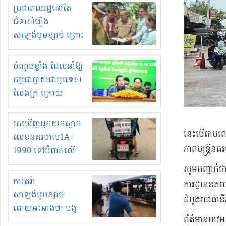
មួយចំនួនទៀត
ប្រជាពលរដ្ឋនៅតែ
កំពង់តែគុបគិតគ្នា
ជំទាស់រឿង
ធ្វើសកម្មភាពរកស៊ីនិង
សាឡង់បូមខ្សាច់ ព្រោះ
ស្តុកទំនិញគេចពន្ធ?
ខ្លាចបាក់ច្រាំងទៀត!
ចំណុចខ្លាំង ដែលនាំឱ្យ
កម្ពុជាក្លាយជាប្រទេស
លែងក្រ ក្រោយ
ឆ្នាំ២០៣០
រកឃើញអ្នកយកស្លាក
នេះបើតាមលោក
លេខនគរបាល1A-
ភាពមន្ត្រី
1990 ទៅបំពាក់លើ
ម៉ូតូរបស់ខ្លួន ដាកផ្លាក
សូមបញ្ជាក់ថ
រត់ឌុបហើយ
ការតវ៉ា
ការដ្ឋាននគរ
សាឡង់បូមខ្សាច់
ដំបូងរាជធានី
ដោយអះអាងថា បង្ក
ព័ត៌មានបឋម 
បាក់ច្រាំងទន្លេ និង