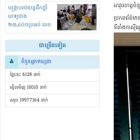
អាវុធហត្ថច
រំខានទាំងយប់ទាំងថ្ងៃ
បង្ក្រាបរថយន្តដឹកថ្នាំ
ពេទ្យជាង
ប្រភពព័ត៌មា
២៣,៤០០ប្រអប់ គេច
ទីតាំងកាស៊ី
ពន្ធនិងអត់ច្បាប់នាំ
ចូល!?
ជាច្រើនទៀត
ចំនួនអ្នកទស្សនា
ថ្ងៃនេះ​ 6128 នាក់
ម្សិលមិញ 10010 នាក់
សរុប 19977164 នាក់