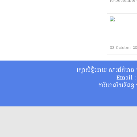
16-December
03-October-2
រក្សាសិទ្ធិដោយ សារព័ត៌មា
Email 
ការិយាល័យនិពន្ធ