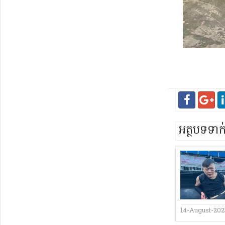
អត្ថបទទា
14-August-202