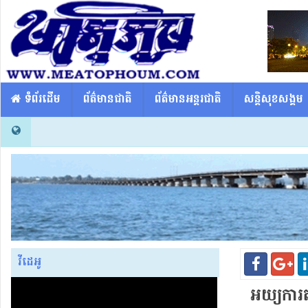
​​ ទំព័រដើម
ព័ត៌មានជាតិ
ព័ត៌មានអន្តរជាតិ
សន្តិសុខសង្គម
វីដេអូ
អយ្យការត