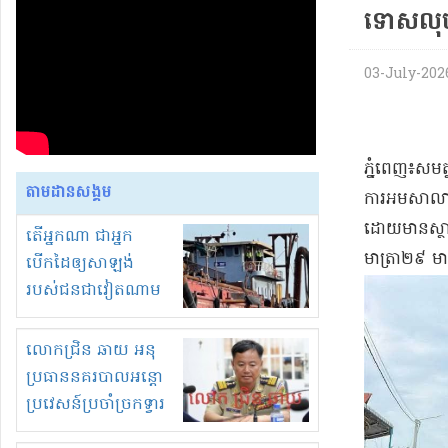
ទោសលុបភ
03-July-2026 
ភ្នំពេញ៖សមត
តាមដានសង្គម
ការអមសាលាដំ
ដោយមានស្ថាន
តើអ្នកណា ជាអ្នក
មាត្រា២៩​ មា
បើកដៃឲ្យសាឡង់
របស់ជនជាវៀតណាម
ចូល មកខុស
ច្បាប់លួចបូមខ្សាច់នៅ
លោកជ្រិន ឆាយ អនុ
ក្នុងប្រទេសកម្ពុជា
ប្រធាននគរបាលអន្តោ
ប្រវេសន៍ប្រចាំច្រកទ្វារ
ព្រំដែនភ្នំឌិន និងឈ្មួញ