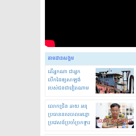
តាមដានសង្គម
តើអ្នកណា ជាអ្នក
បើកដៃឲ្យសាឡង់
របស់ជនជាវៀតណាម
ចូល មកខុស
ច្បាប់លួចបូមខ្សាច់នៅ
លោកជ្រិន ឆាយ អនុ
ក្នុងប្រទេសកម្ពុជា
ប្រធាននគរបាលអន្តោ
ប្រវេសន៍ប្រចាំច្រកទ្វារ
ព្រំដែនភ្នំឌិន និងឈ្មួញ