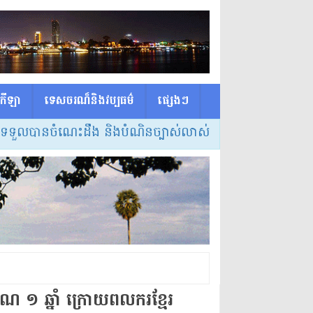
កីឡា
ទេសចរណ៏និងវប្បធម៌
ផ្សេង​ៗ
ួលបានចំណេះដឹង និងបំណិនច្បាស់លាស់
» អង្គការសង្គមស៊ីវិលជាច្
មាណ ១ ឆ្នាំ ក្រោយ​ពលករ​ខ្មែរ​​