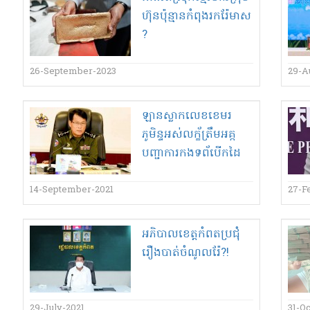
ហ៊ុន​ប៉ុន្មានកំពុងរក​រ៉ែ​មាស​
?
26-September-2023
29-A
ឡាន​ស្លាក​លេខ​ខេមរ
ភូមិន្ទ​អស់​ល​ក្ខ័​ត្រឹម​អ​គ្ក​
បញ្ជាការ​កង​ទ​ព័​បើកដៃ​
14-September-2021
27-F
អភិបាល​ខេត្តកំពត​ប្រជុំ​
រឿង​បាត់​ចំណូល​រ៉ែ​?!
29-July-2021
31-O