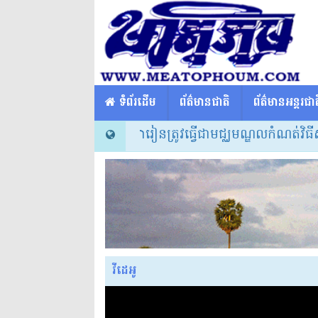
​​ ទំព័រដើម
ព័ត៌មានជាតិ
ព័ត៌មានអន្តរជាត
» សម្ដេចធិបតី៖ សាលារៀនត្រូវធ្វើជាមជ្ឈមណ្ឌលកំណត់វិធីសាស្
វីដេអូ