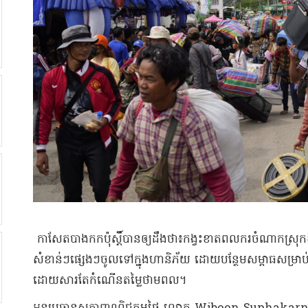
កាសែតបាងកកប៉ុស្តិ៍បានឲ្យដឹងថា៖កង្វះខាតពលករចំណាកស្រុកឱ្យ
សំខាន់ៗផ្សេងៗចូលទៅក្នុងហានិភ័យ ដោយបន្ថែម​​សម្ពាធ​សម្រាប
ដោយសារតែកំណើនតម្លៃថាមពល។ ​