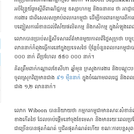
អនុប្រធានសភាពាណិជ្ជកម្មថៃ លោក Wiboon Suphakarnpon
អចិន្ត្រៃយ៍រួមស្តីពីពាណិជ្ជកម្ម ឧស្សាហកម្ម និងធនាគារ​​​ ថា អាជ
ការងារ ជាពិសេសសម្រាប់ពលករកម្ពុជា ដើម្បីការពារកម្មករពីការ
បញ្ចៀសការរំខានដល់វិស័យផលិតកម្ម និងកសិកម្ម ក្នុងអំឡុងពេល
លោកបានប្រាប់សន្និសីទសារព័ត៌មាន​មួយកាលពីថ្ងៃសុក្រថា បច្
លាននាក់កំពុងធ្វើការនៅក្នុងប្រទេសថៃ ប៉ុន្តែចំនួនពលករកម្ពុជ
០០០ នាក់ ពីប្រហែល ៥៥០ ០០០ នាក់។
គិតត្រឹមពាក់កណ្ដាលខែសីហា ឆ្នាំមុន ក្រសួងការងារ និង​បណ្តុះបណ្ត
ចូលស្រុកវិញមានជាង
៩១ ម៉ឺននាក់
ក្នុងចំណោមពលរដ្ឋ និងព
ជាង ១,២ លាននាក់។
លោក Wiboon បាននិយាយថា កម្មករកម្ពុជាមានសារៈសំខាន់
ខាងកើតថៃ ដែលចាប់ផ្តើមនៅចុងខែមេសា និងមានរយៈពេលប្រហែល
ជាច្រើន​បានផុតកំណត់ ឬជិតផុតកំណត់ហើយ ​ខណៈ​ការបន្តសុពល