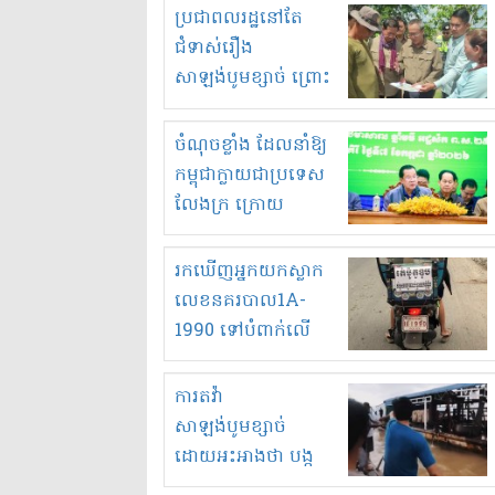
មួយចំនួនទៀត
ប្រជាពលរដ្ឋនៅតែ
កំពង់តែគុបគិតគ្នា
ជំទាស់រឿង
ធ្វើសកម្មភាពរកស៊ីនិង
សាឡង់បូមខ្សាច់ ព្រោះ
ស្តុកទំនិញគេចពន្ធ?
ខ្លាចបាក់ច្រាំងទៀត!
ចំណុចខ្លាំង ដែលនាំឱ្យ
កម្ពុជាក្លាយជាប្រទេស
លែងក្រ ក្រោយ
ឆ្នាំ២០៣០
រកឃើញអ្នកយកស្លាក
លេខនគរបាល1A-
1990 ទៅបំពាក់លើ
ម៉ូតូរបស់ខ្លួន ដាកផ្លាក
រត់ឌុបហើយ
ការតវ៉ា
សាឡង់បូមខ្សាច់
ដោយអះអាងថា បង្ក
បាក់ច្រាំងទន្លេ និង