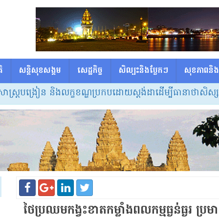
ិ
សន្តិសុខសង្គម
សេដ្ឋកិច្ច
សិល្បះនិងប្លែកៗ
សុខភាពនិង
ត្របង្រៀន និងលក្ខខណ្ឌប្រកបដោយស្តង់ដាដើម្បីធានាថាសិស្សទទ
ថៃប្រឈមកង្វះ​ខាត​​កម្លាំងពលកម្ម​ធ្ងន់ធ្ងរ ​ប្រ