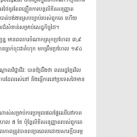
gkul បានថ្លែងក្នុងនាមគណៈកម្មាធិការ​
្ញាធរថៃគួរតែពន្លឿនការបន្តលិខិតអនុញ្ញាត
បាត់បង់ងារ​ស្រប​ច្បាប់របស់ពួកគេ ​ហើយ
ដ៏សំខាន់សម្រាប់សេដ្ឋកិច្ចថៃ។
ចុប្បន្ន មានពលករចំណាកស្រុកប្រហែល ៣,៩
ាបានធ្លាក់ចុះជាគំហុក មកត្រឹមប្រហែល ១៩៤​
ាលវិជ្ជាជីវៈ​ បាន​ឱ្យដឹងថា ​ពលរដ្ឋខ្មែរវិល
លករដែលរស់នៅ និងធ្វើការនៅប្រទេសថៃមាន
ណាស់សម្រាប់ការប្រមូលផលផ្លែឈើនៅភាគ
 ៥ ខែ ប៉ុន្តែលិខិតអនុញ្ញាតរបស់ពួកគេ
ភាពត្រូវបានពន្យារពេលដោយសារក្តីបារម្ភ