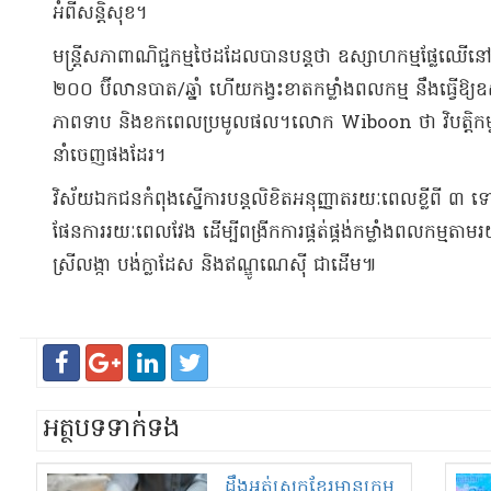
អំពីសន្តិសុខ។
​មន្រ្តីសភាពាណិជ្ជកម្មថៃដដែលបានបន្តថា ឧស្សាហកម្មផ្លែឈ
២០០ ​ប៊ីលានបាត/ឆ្នាំ ​ហើយ​កង្វះខាតកម្លាំងពលកម្ម នឹងធ្វើឱ
ភាពទាប និង​ខកពេលប្រមូលផល​។លោក Wiboon ថា វិបត្តិកម្លា
នាំចេញផងដែរ។
វិស័យឯកជនកំពុងស្នើការបន្តលិខិតអនុញ្ញាតរយៈពេលខ្លីពី ៣ ទៅ
ផែនការរយៈពេលវែង ដើម្បីពង្រីកការផ្គត់ផ្គង់កម្លាំងពលកម្មតាមរ
ស្រីលង្កា បង់ក្លាដែស និងឥណ្ឌូណេស៊ី ជាដើម៕
អត្ថបទទាក់ទង
ដឹង​អត់​ស្រុក​ខ្មែរ​មាន​ក្រុម