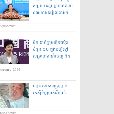
សម្រាប់​គន្ធបុប្ផា​បាន​លុយ​
៤៣៤​លាន​រៀល​លោក
ជំទាវ​បណ្ឌិត ពេ​ជ ចន្ទ​មុន្នី
ហ៊ុន​ម៉ា​ណែ​ត ទទួល​
ugust-2025
ចិន ដាក់ក្រុមហ៊ុនជប៉ុន
ចំនួន ២០ ក្នុងបញ្ជីខ្មៅ
សម្រាប់ការនាំចេញ និង
២០ទៀតក្នុងបញ្ជីតាមដាន
ជុំវិញកង្វល់ផ្នែកសន្តិសុខ
ebruary-2026
ជម្រះ​ទោស​ឈ្មួញ​ម្នាក់​
រកស៊ី​ទិញ​លក់​ដី​ខ្យល់​
ctober-2023