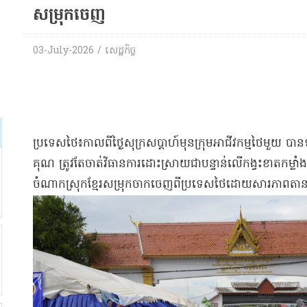
សម្រុកចេញ​
03-July-2026 / សេដ្ឋកិច្ច
ប្រទេសថៃ៖កាលពីថ្ងៃសុក្រសប្ដាហ៍មុនក្រុមអាជីវកម្មថៃមួយ បាន
គុណ ត្រូវតែចាត់វិធានការដោះស្រាយជាបន្ទាន់លើកង្វះខាតកម្លាំង
ចំណាកស្រុកខ្មែរសម្រុកចាកចេញពីប្រទេស​ថៃដោយសារភាពតានត