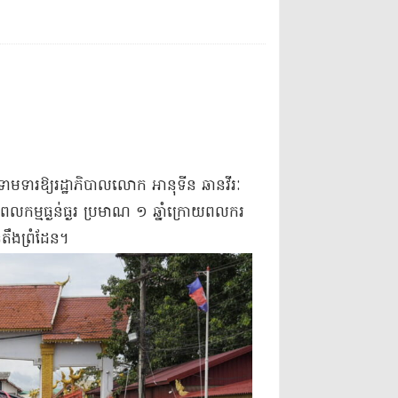
​ទាមទារឱ្យរដ្ឋាភិបាលលោក អានុទីន ឆានវីរៈ
ពលកម្ម​ធ្ងន់ធ្ងរ ប្រមាណ ១ ឆ្នាំក្រោយពលករ
ឹងព្រំដែន​។