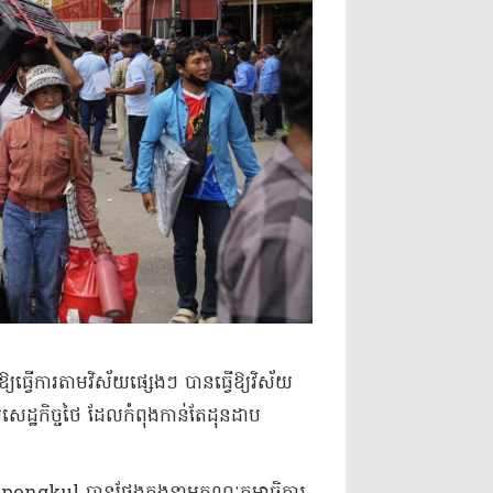
ធ្វើការតាមវិស័យផ្សេងៗ បានធ្វើឱ្យវិស័យ
់សេដ្ឋកិច្ចថៃ ដែលកំពុងកាន់តែដុនដាប