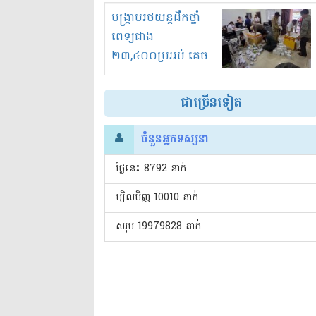
រំខានទាំងយប់ទាំងថ្ងៃ
បង្ក្រាបរថយន្តដឹកថ្នាំ
ពេទ្យជាង
២៣,៤០០ប្រអប់ គេច
ពន្ធនិងអត់ច្បាប់នាំ
ចូល!?
ជាច្រើនទៀត
ចំនួនអ្នកទស្សនា
ថ្ងៃនេះ​ 8792 នាក់
ម្សិលមិញ 10010 នាក់
សរុប 19979828 នាក់