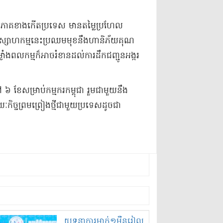
ើនៅភាគខាងកើតប្រទេស មានតម្លៃប្រហែល
្យឧស្សាហកម្មនេះ​ប្រឈមមុខនឹងហានិភ័យ​គុណ
ំងពលកម្មក៏អាចរំខានដល់ការដឹកជញ្ជូនអង្ករ
 ៦ ខែសម្រាប់កម្មករកម្ពុជា រួមជាមួយនឹង
យៈកិច្ចព្រមព្រៀងថ្មីជាមួយប្រទេសដូចជា
យុទ្ធនាការ​ម្នាក់​១​ម៉ឺន​រៀល​