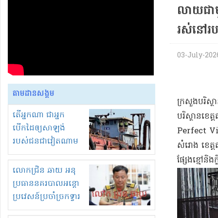
លាយជាមួ
រស់នៅរប
03-July-2026
តាមដានសង្គម
ក្រសួងបរិស្ថ
តើអ្នកណា ជាអ្នក
បរិស្ថានខេត
បើកដៃឲ្យសាឡង់
Perfect Vis
របស់ជនជាវៀតណាម
សំរោង ខេត្ត
ចូល មកខុស
ផ្សែងខ្មៅនិ
ច្បាប់លួចបូមខ្សាច់នៅ
លោកជ្រិន ឆាយ អនុ
ក្នុងប្រទេសកម្ពុជា
ប្រធាននគរបាលអន្តោ
ប្រវេសន៍ប្រចាំច្រកទ្វារ
ព្រំដែនភ្នំឌិន និងឈ្មួញ