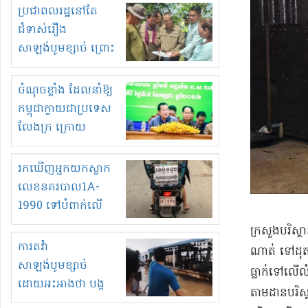
មួយចំនួនទៀត
ប្រជាពលរដ្ឋនៅតែ
កំពង់តែគុបគិតគ្នា
ជំទាស់រឿង
ធ្វើសកម្មភាពរកស៊ីនិង
សាឡង់បូមខ្សាច់ ព្រោះ
ស្តុកទំនិញគេចពន្ធ?
ខ្លាចបាក់ច្រាំងទៀត!
ចំណុចខ្លាំង ដែលនាំឱ្យ
កម្ពុជាក្លាយជាប្រទេស
លែងក្រ ក្រោយ
ឆ្នាំ២០៣០
រកឃើញអ្នកយកស្លាក
លេខនគរបាល1A-
1990 ទៅបំពាក់លើ
ម៉ូតូរបស់ខ្លួន ដាកផ្លាក
ក្រសួងបរិស្ថ
រត់ឌុបហើយ
ការតវ៉ា
ណាត់ ទៅដុតក
សាឡង់បូមខ្សាច់
ធ្លាក់ទៅលើល
ដោយអះអាងថា បង្ក
តាមដានបរិស្
បាក់ច្រាំងទន្លេ និង