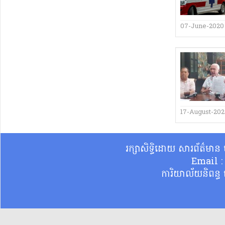
07-June-2020
17-August-20
រក្សាសិទ្ធិដោយ សារព័ត៌មា
Email 
ការិយាល័យនិពន្ធ