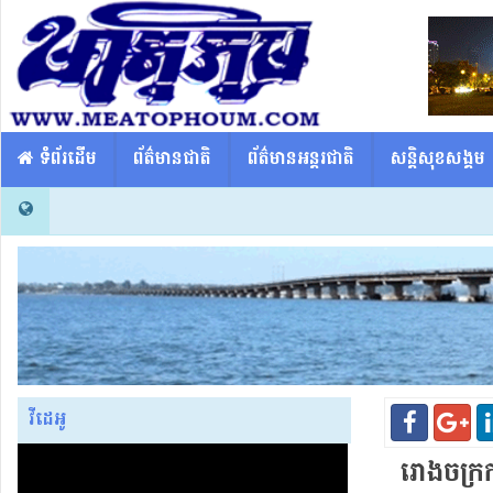
​​ ទំព័រដើម
ព័ត៌មានជាតិ
ព័ត៌មានអន្តរជាតិ
សន្តិសុខសង្គម
វីដេអូ
រោងចក្រក