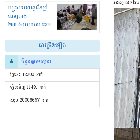
បរិស្ថាននិង
រំខានទាំងយប់ទាំងថ្ងៃ
បង្ក្រាបរថយន្តដឹកថ្នាំ
ពេទ្យជាង
២៣,៤០០ប្រអប់ គេច
ពន្ធនិងអត់ច្បាប់នាំ
ចូល!?
ជាច្រើនទៀត
ចំនួនអ្នកទស្សនា
ថ្ងៃនេះ​ 12200 នាក់
ម្សិលមិញ 11481 នាក់
សរុប 20008667 នាក់