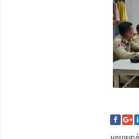
អត្ថបទទា