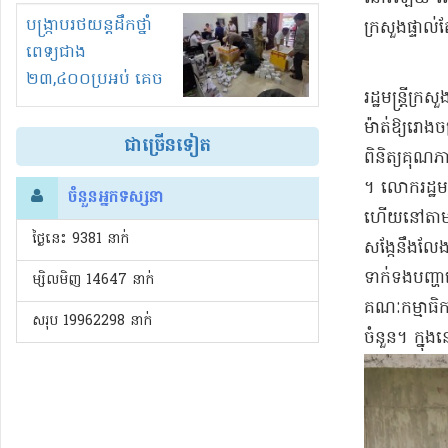
រំខានទាំងយប់ទាំងថ្ងៃ
បង្ក្រាបរថយន្តដឹកថ្នាំ
ក្រសួង​ផ្ទាល់​
ពេទ្យជាង
២៣,៤០០ប្រអប់ គេច
​រដ្ឋមន្ត្រី
ពន្ធនិងអត់ច្បាប់នាំ
ម៉ាត់​ឱ្យ​រោង
ចូល!?
ជាច្រើនទៀត
ពិនិត្យ​គុណភ
។ លោក​រដ្ឋមន្
ចំនួនអ្នកទស្សនា
ហើយ​នៅតាម​រោ
ថ្ងៃនេះ​ 9381 នាក់
សង្កែ​នឹង​
​ទាក់ទង​បញ្ហា
ម្សិលមិញ 14647 នាក់
គណៈកម្មាធិការ
សរុប 19962298 នាក់
ចំនួន​។ ក្នុងនោ