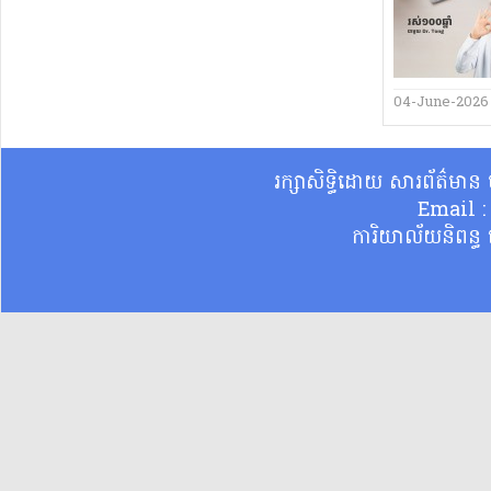
04-June-2026
រក្សាសិទ្ធិដោយ សារព័ត៌មា
Email 
ការិយាល័យនិពន្ធ