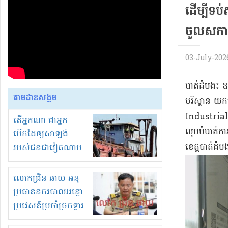
ដើម្បី​ទប់
ចូល​សភា
03-July-2026
​បាត់ដំបង​៖ ឧ
តាមដានសង្គម
បរិស្ថាន យកទៅ
Industrial) ម
តើអ្នកណា ជាអ្នក
លុបបំបាត់​ការ
បើកដៃឲ្យសាឡង់
ខេត្តបាត់ដំបង 
របស់ជនជាវៀតណាម
ចូល មកខុស
ច្បាប់លួចបូមខ្សាច់នៅ
លោកជ្រិន ឆាយ អនុ
ក្នុងប្រទេសកម្ពុជា
ប្រធាននគរបាលអន្តោ
ប្រវេសន៍ប្រចាំច្រកទ្វារ
ព្រំដែនភ្នំឌិន និងឈ្មួញ