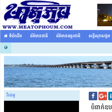
​​ ទំព័រដើម
ព័ត៌មានជាតិ
ព័ត៌មានអន្តរជាតិ
សន្តិសុខសង្គម
វីដេអូ
បំពាក់​ឧប