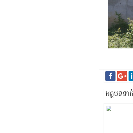
អត្ថបទទា