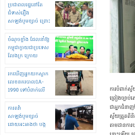
មួយចំនួនទៀត
ប្រជាពលរដ្ឋនៅតែ
កំពង់តែគុបគិតគ្នា
ជំទាស់រឿង
ធ្វើសកម្មភាពរកស៊ីនិង
សាឡង់បូមខ្សាច់ ព្រោះ
ស្តុកទំនិញគេចពន្ធ?
ខ្លាចបាក់ច្រាំងទៀត!
ចំណុចខ្លាំង ដែលនាំឱ្យ
កម្ពុជាក្លាយជាប្រទេស
លែងក្រ ក្រោយ
ឆ្នាំ២០៣០
រកឃើញអ្នកយកស្លាក
លេខនគរបាល1A-
ការបំពាក់​ស្វ័
1990 ទៅបំពាក់លើ
ព្រៀងច្បាប់​សេចក
ម៉ូតូរបស់ខ្លួន ដាកផ្លាក
រត់ឌុបហើយ
ជា​អ្នកជំនាញ
ការតវ៉ា
ស្វ័យ​ត្រួតពិ
សាឡង់បូមខ្សាច់
ដោយអះអាងថា បង្ក
តាមដាន​ការបង្
បាក់ច្រាំងទន្លេ និង
នោះឡើយ ពោលគឺ​