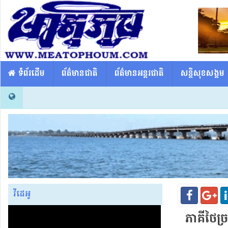
​​ ទំព័រដើម
ព័ត៌មានជាតិ
ព័ត៌មានអន្តរជាតិ
សន្តិសុខសង្គម
វីដេអូ
ភាគី​ថៃ​ច្