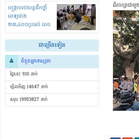
ពិភាក្សា​ជាមួ
រំខានទាំងយប់ទាំងថ្ងៃ
បង្ក្រាបរថយន្តដឹកថ្នាំ
ពេទ្យជាង
២៣,៤០០ប្រអប់ គេច
ពន្ធនិងអត់ច្បាប់នាំ
ចូល!?
ជាច្រើនទៀត
ចំនួនអ្នកទស្សនា
ថ្ងៃនេះ​ 910 នាក់
ម្សិលមិញ 14647 នាក់
សរុប 19953827 នាក់