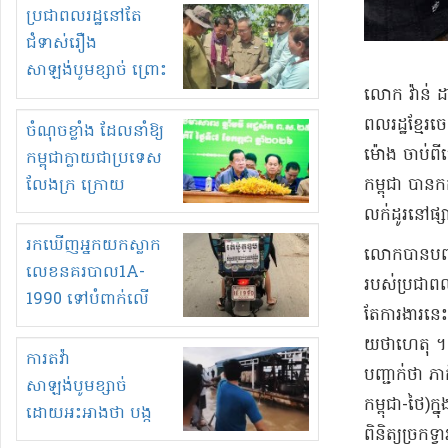
មួយចំនួនទៀត
ប្រជាពលរដ្ឋនៅតែ
កំពង់តែគុបគិតគ្នា
ជំទាស់រឿង
ធ្វើសកម្មភាពរកស៊ីនិង
សាឡង់បូមខ្សាច់ ព្រោះ
ស្តុកទំនិញគេចពន្ធ?
​លោក វ៉ាន់ ដា
ខ្លាចបាក់ច្រាំងទៀត!
ពលរដ្ឋ​ខ្មែរ​
ចំណុចខ្លាំង ដែលនាំឱ្យ
ម៉ោង ចាប់ពី​
កម្ពុជាក្លាយជាប្រទេស
លែងក្រ ក្រោយ
កម្ពុជា បាន​ក
ឆ្នាំ២០៣០
លក់ដូរ​នៅ​ផ្ស
រកឃើញអ្នកយកស្លាក
​លោក​បាន​បញ្ជ
លេខនគរបាល1A-
របស់​ប្រជាពលរ
1990 ទៅបំពាក់លើ
តែ​ការងារ​នេះ 
ម៉ូតូរបស់ខ្លួន ដាកផ្លាក
យថាហេតុ ។ ទំរ
រត់ឌុបហើយ
ការតវ៉ា
បញ្ជាក់ថា ភាគ
សាឡង់បូមខ្សាច់
កម្ពុជា​-​ថៃ​)​
ដោយអះអាងថា បង្ក
ពិនិត្យ​ច្រកទ្
បាក់ច្រាំងទន្លេ និង