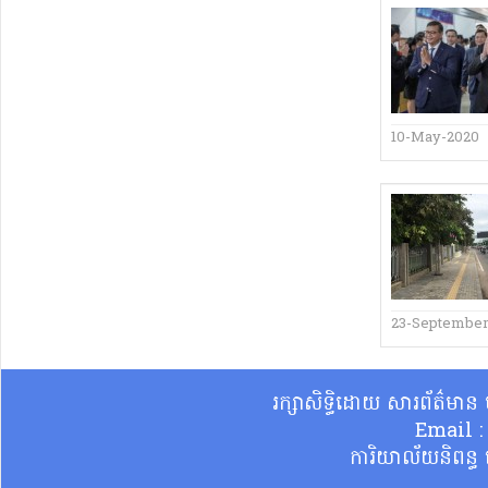
10-May-2020
23-September
រក្សាសិទ្ធិដោយ សារព័ត៌មា
Email 
ការិយាល័យនិពន្ធ