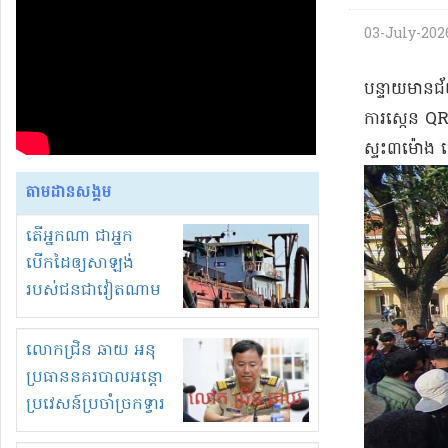
03-July-2026
​បន្ទាយមានជ័យ
ការ​ស្កេ​ន Q
ស្ទះ​៣​ម៉ោង ច
តាមដានសង្គម
តើអ្នកណា ជាអ្នក
បើកដៃឲ្យសាឡង់
របស់ជនជាវៀតណាម
ចូល មកខុស
ច្បាប់លួចបូមខ្សាច់នៅ
លោកជ្រិន ឆាយ អនុ
ក្នុងប្រទេសកម្ពុជា
ប្រធាននគរបាលអន្តោ
ប្រវេសន៍ប្រចាំច្រកទ្វារ
ព្រំដែនភ្នំឌិន និងឈ្មួញ