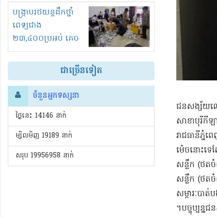
រំខានទាំងយប់ទាំងថ្ងៃ
បង្ក្រាបរថយន្តដឹកថ្នាំ
ពេទ្យជាង
២៣,៤០០ប្រអប់ គេច
ពន្ធនិងអត់ច្បាប់នាំ
ចូល!?
ជាច្រើនទៀត
ចំនួនអ្នកទស្សនា
​ជនសង្ស័យ​ឈ្
ថ្ងៃនេះ​ 14146 នាក់
សាខា​បុរី​កី
រាជធានី​ភ្ន
ម្សិលមិញ 19189 នាក់
ម៉េចនោះទេតែស
សរុប 19956958 នាក់
សន្លឹក (​ថតចំ
សន្លឹក (​ថតច
សម្ភារៈ​បាត់ប
។​​បច្ចុប្បន្