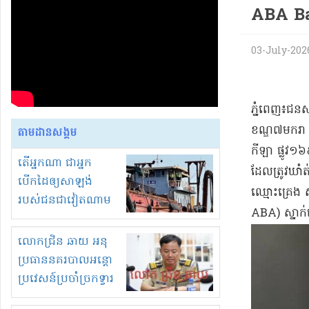
ABA Ba
03-July-2026 
​ភ្នំពេញ​៖​ជន
ខណ្ឌ​៧​មករា 
តាមដានសង្គម
កីឡា ផ្លូវ​១
តើអ្នកណា ជាអ្នក
ដែល​ត្រូវ​ឃាំ
បើកដៃឲ្យសាឡង់
ឈ្មោះ​គ្រេង 
របស់ជនជាវៀតណាម
ABA) ស្នាក់នៅ
ចូល មកខុស
ច្បាប់លួចបូមខ្សាច់នៅ
លោកជ្រិន ឆាយ អនុ
ក្នុងប្រទេសកម្ពុជា
ប្រធាននគរបាលអន្តោ
ប្រវេសន៍ប្រចាំច្រកទ្វារ
ព្រំដែនភ្នំឌិន និងឈ្មួញ