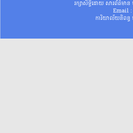
រក្សាសិទ្ធិដោយ សារព័ត៌មា
Email 
ការិយាល័យនិពន្ធ