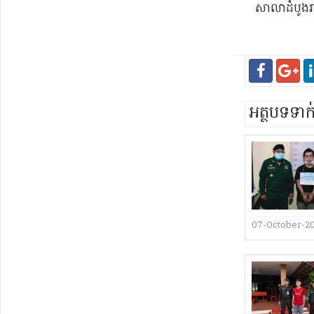
សាលាដំបូង​រាជ
អត្ថបទទា
07-October-2