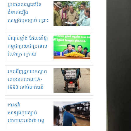
មួយចំនួនទៀត
ប្រជាពលរដ្ឋនៅតែ
កំពង់តែគុបគិតគ្នា
ជំទាស់រឿង
ធ្វើសកម្មភាពរកស៊ីនិង
សាឡង់បូមខ្សាច់ ព្រោះ
ស្តុកទំនិញគេចពន្ធ?
ខ្លាចបាក់ច្រាំងទៀត!
ចំណុចខ្លាំង ដែលនាំឱ្យ
កម្ពុជាក្លាយជាប្រទេស
លែងក្រ ក្រោយ
ឆ្នាំ២០៣០
រកឃើញអ្នកយកស្លាក
លេខនគរបាល1A-
1990 ទៅបំពាក់លើ
ម៉ូតូរបស់ខ្លួន ដាកផ្លាក
រត់ឌុបហើយ
ការតវ៉ា
សាឡង់បូមខ្សាច់
ដោយអះអាងថា បង្ក
បាក់ច្រាំងទន្លេ និង