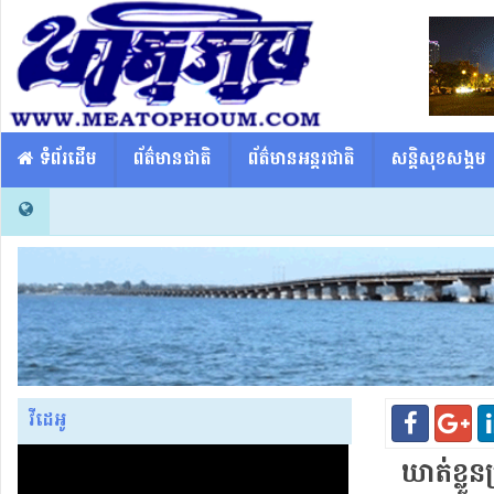
​​ ទំព័រដើម
ព័ត៌មានជាតិ
ព័ត៌មានអន្តរជាតិ
សន្តិសុខសង្គម
វីដេអូ
ឃាត់ខ្លួន