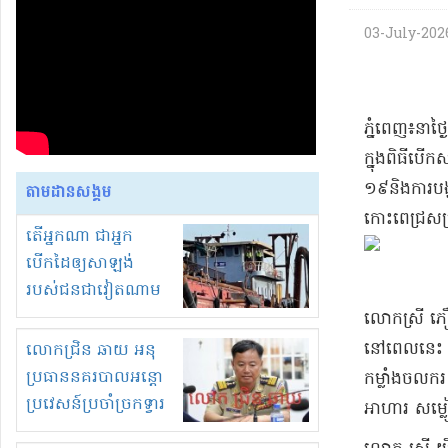
03-July-2026
​ភ្នំពេញ​៖​នា
ក្នុង​ពិធី​ប
១៩​និង​ការបង
តាមដានសង្គម
កោះ​ពេជ្រ​សម្
តើអ្នកណា ជាអ្នក
បើកដៃឲ្យសាឡង់
របស់ជនជាវៀតណាម
ចូល មកខុស
លោកស្រី ភឿង ស​
ច្បាប់លួចបូមខ្សាច់នៅ
នៅពេលនេះ ក៏
លោកជ្រិន ឆាយ អនុ
ក្នុងប្រទេសកម្ពុជា
ប្រធាននគរបាលអន្តោ
កម្លាំងចលករ ក
ប្រវេសន៍ប្រចាំច្រកទ្វារ
អាហារ សម្លៀក
ព្រំដែនភ្នំឌិន និងឈ្មួញ