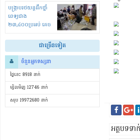
រំខានទាំងយប់ទាំងថ្ងៃ
បង្ក្រាបរថយន្តដឹកថ្នាំ
ពេទ្យជាង
២៣,៤០០ប្រអប់ គេច
ពន្ធនិងអត់ច្បាប់នាំ
ចូល!?
ជាច្រើនទៀត
ចំនួនអ្នកទស្សនា
ថ្ងៃនេះ​ 8918 នាក់
ម្សិលមិញ 12746 នាក់
សរុប 19972680 នាក់
អត្ថបទទា