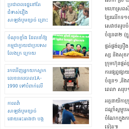
​លោក ស្រី យី
មួយចំនួនទៀត
ប្រជាពលរដ្ឋនៅតែ
មហោស្រព​សិល្
កំពង់តែគុបគិតគ្នា
ជំទាស់រឿង
ខ្មែរលើ​កទ​១
ធ្វើសកម្មភាពរកស៊ីនិង
សាឡង់បូមខ្សាច់ ព្រោះ
សេវា​ថតរូប​ចំន
ស្តុកទំនិញគេចពន្ធ?
ខ្លាចបាក់ច្រាំងទៀត!
ចំនួន​៣២ (​ក្
ចំណុចខ្លាំង ដែលនាំឱ្យ
កម្ពុជាក្លាយជាប្រទេស
​ផ្គត់ផ្គង់​គ្
លែងក្រ ក្រោយ
ស្ស និង​សុខភាព
ឆ្នាំ២០៣០
ក្រុមហ៊ុន​ផ្គត់
រកឃើញអ្នកយកស្លាក
ការផ្សព្វផ្សាយ
លេខនគរបាល1A-
ចំនួន​១ ,​និង​
1990 ទៅបំពាក់លើ
ពេលា សរុប​១
ម៉ូតូរបស់ខ្លួន ដាកផ្លាក
​អគ្គនាយិកា​
រត់ឌុបហើយ
ការតវ៉ា
ដណ្ដាំ​ស្ល​ម្
សាឡង់បូមខ្សាច់
ចំណែក​ក្នុងកា
ដោយអះអាងថា បង្ក
បាក់ច្រាំងទន្លេ និង
ទៀត​៕