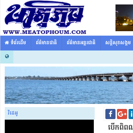
​​ ទំព័រដើម
ព័ត៌មានជាតិ
ព័ត៌មានអន្តរជាតិ
សន្តិសុខសង្គម
វីដេអូ
បើក​ពិ​ព