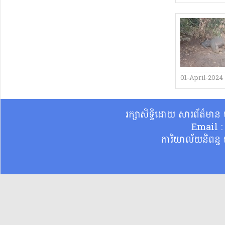
01-April-2024
រក្សាសិទ្ធិដោយ សារព័ត៌មា
Email 
ការិយាល័យនិពន្ធ