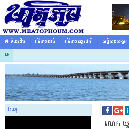
​​ ទំព័រដើម
ព័ត៌មានជាតិ
ព័ត៌មានអន្តរជាតិ
សន្តិសុខសង្គម
វីដេអូ
​លោក ឃួ​ង