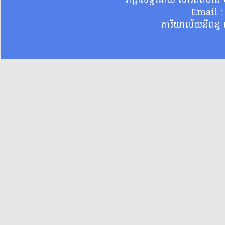
រក្សាសិទ្ធិដោយ សារព័ត៌មា
Email 
ការិយាល័យនិពន្ធ