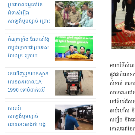
មួយចំនួនទៀត
ប្រជាពលរដ្ឋនៅតែ
កំពង់តែគុបគិតគ្នា
ជំទាស់រឿង
ធ្វើសកម្មភាពរកស៊ីនិង
សាឡង់បូមខ្សាច់ ព្រោះ
ស្តុកទំនិញគេចពន្ធ?
ខ្លាចបាក់ច្រាំងទៀត!
ចំណុចខ្លាំង ដែលនាំឱ្យ
កម្ពុជាក្លាយជាប្រទេស
លែងក្រ ក្រោយ
ឆ្នាំ២០៣០
​មហាវិថី​សំរោង
រកឃើញអ្នកយកស្លាក
ផ្លូវជាតិ​លេខ
លេខនគរបាល1A-
សំខាន់ នា​ភាគ
1990 ទៅបំពាក់លើ
សាធារណជន​នឹង​
ម៉ូតូរបស់ខ្លួន ដាកផ្លាក
នៅ​តំបន់​សែន
រត់ឌុបហើយ
ការតវ៉ា
ឆាប់រហ័ស និង
សាឡង់បូមខ្សាច់
សង្ឃឹម និង​ជឿ
ដោយអះអាងថា បង្ក
គោលដៅ​នៃ​ការ
បាក់ច្រាំងទន្លេ និង