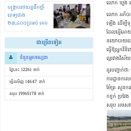
លោក ឃួ​ង ស
រំខានទាំងយប់ទាំងថ្ងៃ
បង្ក្រាបរថយន្តដឹកថ្នាំ
លោក អភិបាល​រ
ពេទ្យជាង
២៣,៤០០ប្រអប់ គេច
ឡើង ដើម្បី​ទុ
ពន្ធនិងអត់ច្បាប់នាំ
ដែល​ធ្វើអោយ​
ចូល!?
នយោបាយ​ឈ្នះ​
ជាច្រើនទៀត
ធ្វើឱ្យ​អ្នកវ
ចំនួនអ្នកទស្សនា
ល្អ​រវាង​វិស័យ
ថ្ងៃនេះ​ 12261 នាក់
​គួរ​បញ្ជាក់
ការដ្ឋាន​កាលព
ម្សិលមិញ 14647 នាក់
ម៉ែត្រ សួន​កណ្
សរុប 19965178 នាក់
កខ្វក់ ប្រវែ
សរុប អម​សងខា