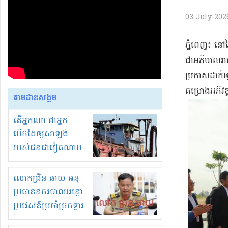
03-July-2026 
​ភ្នំពេញ​៖ ន
ជា​អភិបាល​រាជ
ប្រកាស​ដាក់​ឲ
គម្រោង​អភិវឌ្
តាមដានសង្គម
តើអ្នកណា ជាអ្នក
បើកដៃឲ្យសាឡង់
របស់ជនជាវៀតណាម
ចូល មកខុស
ច្បាប់លួចបូមខ្សាច់នៅ
លោកជ្រិន ឆាយ អនុ
ក្នុងប្រទេសកម្ពុជា
ប្រធាននគរបាលអន្តោ
ប្រវេសន៍ប្រចាំច្រកទ្វារ
ព្រំដែនភ្នំឌិន និងឈ្មួញ