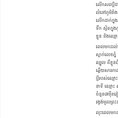
លើកសព​ប្តី​ដា
លំនៅ​ភូមិ​រា
លើកដាក់​ក្នុង
ទឹក ស្ថិតក្នុង
ខ្លួន និង​ឈ្មោ
​ពេលមកដល់​ផ្ទ
ស្លាក់​លេខ​ភ
ឈ្នួល គឺ​ខ្លួ
ឆ្លើយ​សារភាពថ
ប្តី​របស់​ឈ្
នាទី ឈ្មោះ 
ចំនួន​៧​ម៉ឺន​
រង្វង់​មូល​ព្រះ
​លុះ​ពេលមកដល