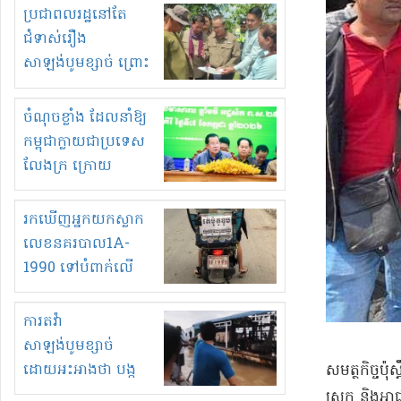
មួយចំនួនទៀត
ប្រជាពលរដ្ឋនៅតែ
កំពង់តែគុបគិតគ្នា
ជំទាស់រឿង
ធ្វើសកម្មភាពរកស៊ីនិង
សាឡង់បូមខ្សាច់ ព្រោះ
ស្តុកទំនិញគេចពន្ធ?
ខ្លាចបាក់ច្រាំងទៀត!
ចំណុចខ្លាំង ដែលនាំឱ្យ
កម្ពុជាក្លាយជាប្រទេស
លែងក្រ ក្រោយ
ឆ្នាំ២០៣០
រកឃើញអ្នកយកស្លាក
លេខនគរបាល1A-
1990 ទៅបំពាក់លើ
ម៉ូតូរបស់ខ្លួន ដាកផ្លាក
រត់ឌុបហើយ
ការតវ៉ា
សាឡង់បូមខ្សាច់
ដោយអះអាងថា បង្ក
​សមត្ថកិច្ច​ប
បាក់ច្រាំងទន្លេ និង
ស្រុក និង​អា