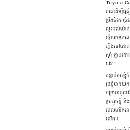
Toyota Camry
គាត់​ដើម្បី​ត្
ម្រឹ​ង​ដែក (​ដ
​លុះដល់​ម៉ោង​
ធ្វើ​សកម្មភាព
ភ្លើង​ទៅ​ដោត​
ស្តាំ ភ្លាមនោ
ដង​។​
​បន្ទាប់មក​ខ្ញ
រួច​ខ្ញុំ​បាន
កម្រាលពូក​ដើម
ច្រក​រួច​ខ្ញុ
ពេល​លើកដាក់​
លើក​។​