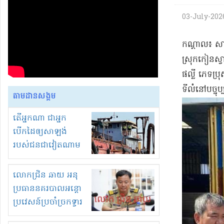
03-July-2026 
​កណ្តាល​៖ សា
ស្រុក​កៀនស្វ
ផល្លី ភេទ​ប្រុស
ទីលំនៅ​បច្ចុប
តាមដានសង្គម
តើអ្នកណា ជាអ្នក
បើកដៃឲ្យសាឡង់
របស់ជនជាវៀតណាម
ចូល មកខុស
ច្បាប់លួចបូមខ្សាច់នៅ
លោកជ្រិន ឆាយ អនុ
ក្នុងប្រទេសកម្ពុជា
ប្រធាននគរបាលអន្តោ
ប្រវេសន៍ប្រចាំច្រកទ្វារ
ព្រំដែនភ្នំឌិន និងឈ្មួញ