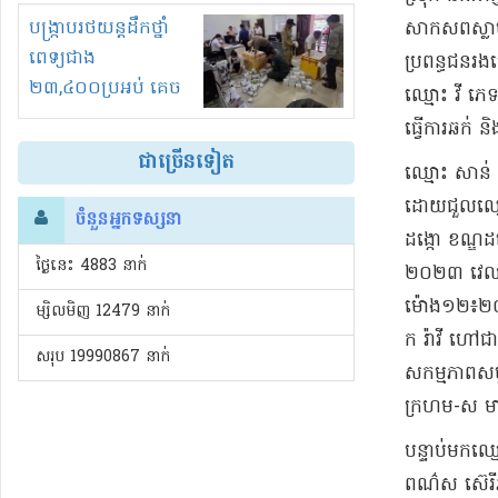
រំខានទាំងយប់ទាំងថ្ងៃ
បង្ក្រាបរថយន្តដឹកថ្នាំ
សាកសព​ស្លាប់​
ពេទ្យជាង
ប្រពន្ធ​ជនរង
២៣,៤០០ប្រអប់ គេច
ឈ្មោះ វី ភេទ​
ពន្ធនិងអត់ច្បាប់នាំ
ធ្វើការ​ឆក់ និ
ចូល!?
ជាច្រើនទៀត
ឈ្មោះ សាន់ ធី
ដោយ​ជួល​ឈ្មោ
ចំនួនអ្នកទស្សនា
ដង្កោ ខណ្ឌដង្
ថ្ងៃនេះ​ 4883 នាក់
២០២៣ វេលា​ម៉ោ
ម៉ោង​១២៖២០​ន
ម្សិលមិញ 12479 នាក់
ក រ៉ាវី ហៅ​ជា 
សរុប 19990867 នាក់
សកម្មភាព​សម្ល
ក្រហម​-​ស មាន
​បន្ទាប់មក​ឈ
ពណ៌​ស ស៊េរី​