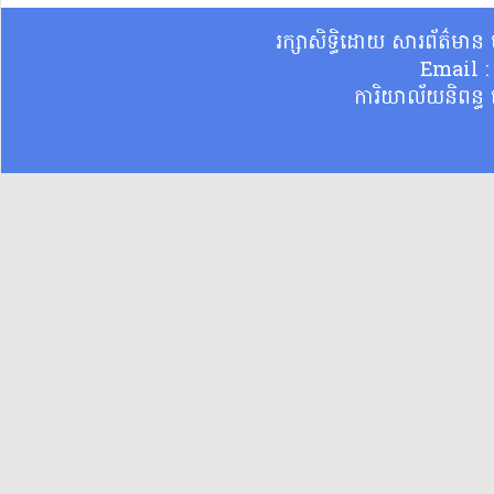
រក្សាសិទ្ធិដោយ សារព័ត៌មា
Email 
ការិយាល័យនិពន្ធ