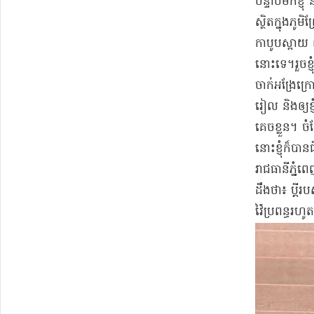
​បន្ទាប់មក​ខ
ស្ថិតក្នុង​ភ
កាបូបស្ពាយ ពណ៌
នោះទេ​។​​រួច​
ចាក់អង្រែ​ក្រ
រៀល និង​ឲ្យ​ខ
គេចខ្លួន​។ ចំ
នោះ​ខ្ញុំ​ក៏ប
រាជធានី​ភ្នំព
ដឹងថា​៖ ប្ដី​
វ៉ៃ​ប្រពន្ធ​រ