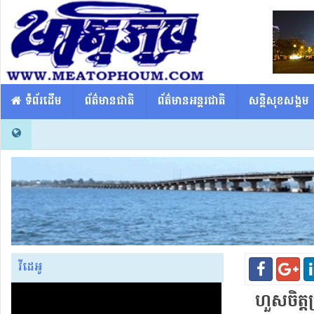
​​ ទំព័រដើម
ព័ត៌មានជាតិ
ព័ត៌មានអន្តរជាតិ
សន្តិសុខសង្គម
វីដេអូ
ហួសចិត្ត​ប្