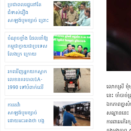
មួយចំនួនទៀត
ប្រជាពលរដ្ឋនៅតែ
កំពង់តែគុបគិតគ្នា
ជំទាស់រឿង
ធ្វើសកម្មភាពរកស៊ីនិង
សាឡង់បូមខ្សាច់ ព្រោះ
ស្តុកទំនិញគេចពន្ធ?
ខ្លាចបាក់ច្រាំងទៀត!
ចំណុចខ្លាំង ដែលនាំឱ្យ
កម្ពុជាក្លាយជាប្រទេស
លែងក្រ ក្រោយ
ឆ្នាំ២០៣០
រកឃើញអ្នកយកស្លាក
លេខនគរបាល1A-
លោកស្រី ម៉ុម 
1990 ទៅបំពាក់លើ
ម៉ូតូរបស់ខ្លួន ដាកផ្លាក
នេះ ចាំបាច់​ត
រត់ឌុបហើយ
ឯកភាពគ្នា​សំ
ការតវ៉ា
សាឡង់បូមខ្សាច់
សណ្ឋាន​នេះ គឺ
ដោយអះអាងថា បង្ក
ការពារ​អភិរក្
បាក់ច្រាំងទន្លេ និង
ក្នុង​អង្គភាព