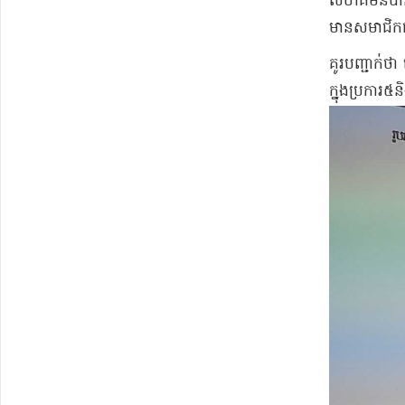
សហគមន៍​បានឱ្
មាន​សមាជិក​ជ
​គូរ​បញ្ជាក់ថ
ក្នុង​ប្រការ​