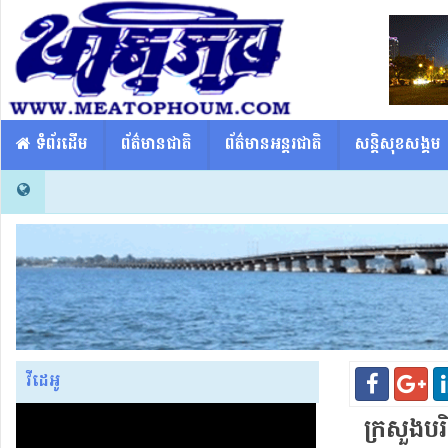
​​ ទំព័រដើម
ព័ត៌មានជាតិ
ព័ត៌មានអន្តរជាតិ
សន្តិសុខសង្គម
វីដេអូ
ក្រសួងបរិ