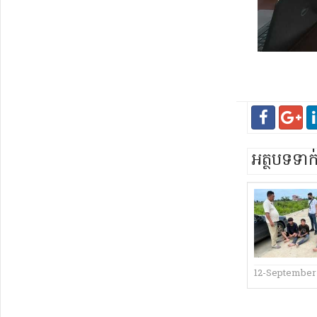
អត្ថបទទា
12-September