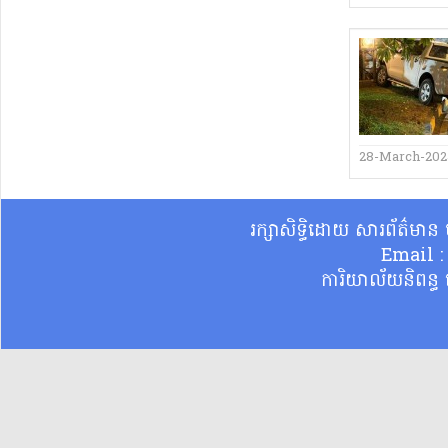
28-March-20
រក្សាសិទ្ធិដោយ សារព័ត៌មា
Email 
ការិយាល័យនិពន្ធ