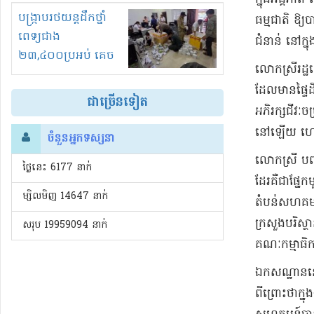
រំខានទាំងយប់ទាំងថ្ងៃ
បង្ក្រាបរថយន្តដឹកថ្នាំ
ធម្មជាតិ ឱ្យប
ពេទ្យជាង
ជំនាន់ នៅក្នុ
២៣,៤០០ប្រអប់ គេច
​លោកស្រី​រដ្ឋ
ពន្ធនិងអត់ច្បាប់នាំ
ដែលមាន​ផ្ទៃ
ចូល!?
ជាច្រើនទៀត
អភិរក្ស​ជីវៈចម
នៅឡើយ ហេតុន
ចំនួនអ្នកទស្សនា
​លោកស្រី បញ្ជ
ថ្ងៃនេះ​ 6177 នាក់
ដែរ​គឺជា​ផ្នែ
ម្សិលមិញ 14647 នាក់
តំបន់​សហគមន៍
ក្រសួងបរិស្ថ
សរុប 19959094 នាក់
គណៈកម្មាធិការ​ម
ឯកសណ្ឋាន​នេះ
ពីព្រោះថា​ក្