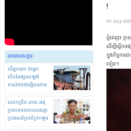
!
03-July-2026 
​ភ្នំពេញ​៖ ក្រ
ដើម្បី​ធ្វើការ
ក្នុង​កិច្ចកា
តាមដានសង្គម
ទៀត​។
តើអ្នកណា ជាអ្នក
បើកដៃឲ្យសាឡង់
របស់ជនជាវៀតណាម
ចូល មកខុស
ច្បាប់លួចបូមខ្សាច់នៅ
លោកជ្រិន ឆាយ អនុ
ក្នុងប្រទេសកម្ពុជា
ប្រធាននគរបាលអន្តោ
ប្រវេសន៍ប្រចាំច្រកទ្វារ
ព្រំដែនភ្នំឌិន និងឈ្មួញ