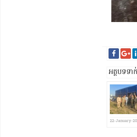
អត្ថបទទា
22-January-2