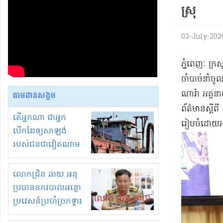
ស្រុ
03-July-2026 
​ភ្នំពេញៈ ក្រ
ចាំបាច់​នាំច
ណា​រ៉ា អគ្គនា
តាមដានសង្គម
ព័ត៌មាន​ស្តី
តើអ្នកណា ជាអ្នក
រៀបចំ​ដោយ​អង្
បើកដៃឲ្យសាឡង់
របស់ជនជាវៀតណាម
ចូល មកខុស
ច្បាប់លួចបូមខ្សាច់នៅ
លោកជ្រិន ឆាយ អនុ
ក្នុងប្រទេសកម្ពុជា
ប្រធាននគរបាលអន្តោ
ប្រវេសន៍ប្រចាំច្រកទ្វារ
ព្រំដែនភ្នំឌិន និងឈ្មួញ