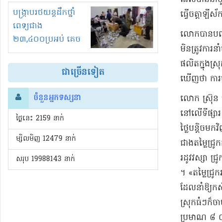
រំខានទាំងយប់ទាំងថ្ងៃ
បង្ក្រាបរថយន្តដឹកថ្នាំ
ធ្វើ​ច​ត្តា​ឡី​ស័ក
ពេទ្យជាង
​លោក​បាន​បញ្ជា
២៣,៤០០ប្រអប់ គេច
មិន​ត្រូវការ​
ពន្ធនិងអត់ច្បាប់នាំ
ផលិត​ក្នុងស្រ
ចូល!?
ជាច្រើនទៀត
ឃើញថា ការចិញ
ចំនួនអ្នកទស្សនា
​លោក ស្រ៊ុន ពៅ
នៅលើ​ទីផ្សារ 
ថ្ងៃនេះ​ 2159 នាក់
ថ្លៃ​បន្តិច​ម
ម្សិលមិញ 12479 នាក់
ជាង​តម្លៃ​ជ្រូ
រដូវវស្សា ជ្រ
សរុប 19988143 នាក់
។​​ «​តម្លៃ​
ដែលនាំឱ្យ​កសិ
ស្រុក​ធំៗ​ក៏​ច
ប្រមាណ ៨ ០០