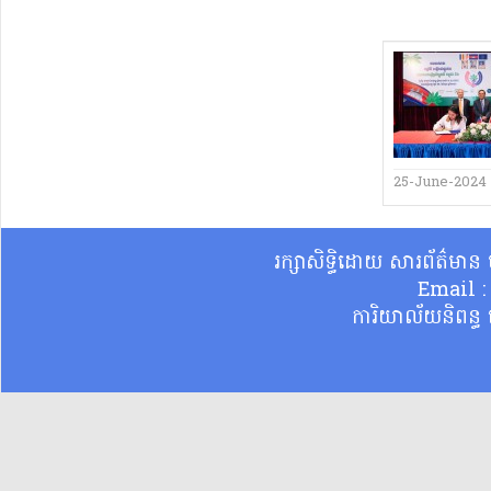
25-June-2024
រក្សាសិទ្ធិដោយ សារព័ត៌មា
Email 
ការិយាល័យនិពន្ធ