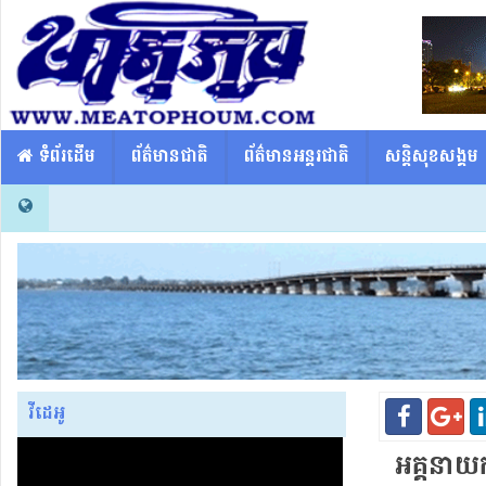
​​ ទំព័រដើម
ព័ត៌មានជាតិ
ព័ត៌មានអន្តរជាតិ
សន្តិសុខសង្គម
វីដេអូ
អគ្គនាយក​ព