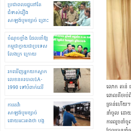
មួយចំនួនទៀត
ប្រជាពលរដ្ឋនៅតែ
កំពង់តែគុបគិតគ្នា
ជំទាស់រឿង
ធ្វើសកម្មភាពរកស៊ីនិង
សាឡង់បូមខ្សាច់ ព្រោះ
ស្តុកទំនិញគេចពន្ធ?
ខ្លាចបាក់ច្រាំងទៀត!
ចំណុចខ្លាំង ដែលនាំឱ្យ
កម្ពុជាក្លាយជាប្រទេស
លែងក្រ ក្រោយ
ឆ្នាំ២០៣០
រកឃើញអ្នកយកស្លាក
លេខនគរបាល1A-
លោក តាន់ ផា
1990 ទៅបំពាក់លើ
ម៉ូតូរបស់ខ្លួន ដាកផ្លាក
ពោលគឺ​ចាប់ពី​
រត់ឌុបហើយ
គ្រាន់​ហើយ​។
ការតវ៉ា
សាឡង់បូមខ្សាច់
នាំ​ចូល ដោយ​
ដោយអះអាងថា បង្ក
ការ​លួច​នាំចូ
បាក់ច្រាំងទន្លេ និង
ដែល​បាន​នាំចូ