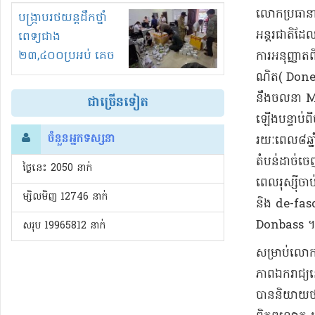
រំខានទាំងយប់ទាំងថ្ងៃ
​លោក​ប្រធានាធិ
បង្ក្រាបរថយន្តដឹកថ្នាំ
អន្តរជាតិ​ដែល
ពេទ្យជាង
២៣,៤០០ប្រអប់ គេច
ការអនុញ្ញាត​
ពន្ធនិងអត់ច្បាប់នាំ
ណិ​ត​( Donet
ចូល!?
នឹង​ចលនា Mai
ជាច្រើនទៀត
ឡើង​បន្ទាប់ពី
ចំនួនអ្នកទស្សនា
រយៈពេល​៨​ឆ្ន
តំបន់​ដាច់ចេ
ថ្ងៃនេះ​ 2050 នាក់
ពេល​រុស្ស៊ី​
ម្សិលមិញ 12746 នាក់
និង de-fascis
Donbass ។
សរុប 19965812 នាក់
​សម្រាប់​លោក​
ភាព​ឯករាជ្យ​
បាន​និយាយថា 