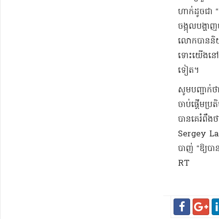
ហាក់ដូចជា “​
ចង្អុល​បង្ហា
លោក​បាន​និយាយ
ទោះ​យើង​នៅទី
ទៀត​។​
សូមបញ្ជាក់ថាន
ចាប់ផ្តើម​ប្រ
បាន​គេ​រំពឹងថ
Sergey Lavr
បាញ់ “​ឱ្យបា
RT