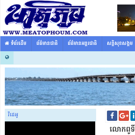
​​ ទំព័រដើម
ព័ត៌មានជាតិ
ព័ត៌មានអន្តរជាតិ
សន្តិសុខសង្គម
វីដេអូ
លោកពូ​ទីន​ថ