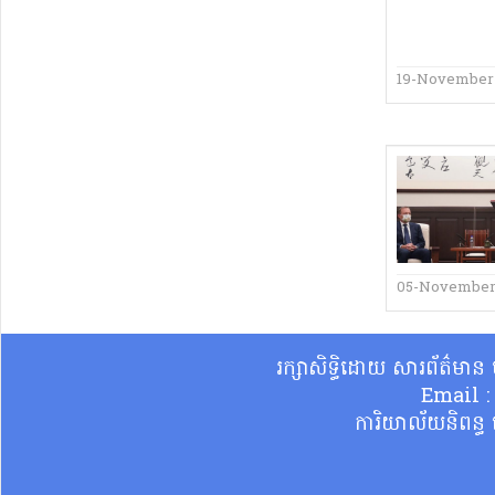
19-November
05-November
រក្សាសិទ្ធិដោយ សារព័ត៌មា
Email 
ការិយាល័យនិពន្ធ