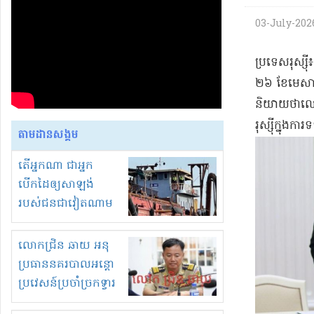
03-July-2026 
​ប្រទេស​រុស្
២៦ ខែមេសា​នៅ​វ
និយាយថា​លោក
រុស្ស៊ី​ក្នុងក
តាមដានសង្គម
តើអ្នកណា ជាអ្នក
បើកដៃឲ្យសាឡង់
របស់ជនជាវៀតណាម
ចូល មកខុស
ច្បាប់លួចបូមខ្សាច់នៅ
លោកជ្រិន ឆាយ អនុ
ក្នុងប្រទេសកម្ពុជា
ប្រធាននគរបាលអន្តោ
ប្រវេសន៍ប្រចាំច្រកទ្វារ
ព្រំដែនភ្នំឌិន និងឈ្មួញ