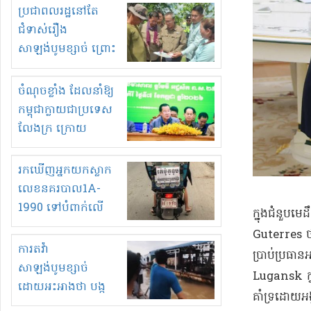
មួយចំនួនទៀត
ប្រជាពលរដ្ឋនៅតែ
កំពង់តែគុបគិតគ្នា
ជំទាស់រឿង
ធ្វើសកម្មភាពរកស៊ីនិង
សាឡង់បូមខ្សាច់ ព្រោះ
ស្តុកទំនិញគេចពន្ធ?
ខ្លាចបាក់ច្រាំងទៀត!
ចំណុចខ្លាំង ដែលនាំឱ្យ
កម្ពុជាក្លាយជាប្រទេស
លែងក្រ ក្រោយ
ឆ្នាំ២០៣០
រកឃើញអ្នកយកស្លាក
លេខនគរបាល1A-
1990 ទៅបំពាក់លើ
ក្នុងជំនួប​ម
ម៉ូតូរបស់ខ្លួន ដាកផ្លាក
Guterres ថា​ហេ
រត់ឌុបហើយ
ការតវ៉ា
ប្រាប់​ប្រធាន
សាឡង់បូមខ្សាច់
Lugansk ក្នុ
ដោយអះអាងថា បង្ក
គាំទ្រ​ដោយ​អ
បាក់ច្រាំងទន្លេ និង