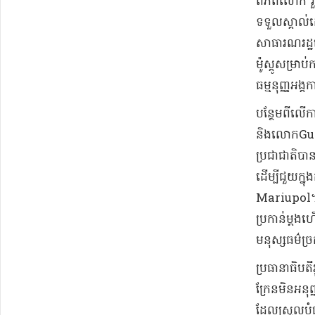
ពិភពលោក រួម
ទទួលស្គាល់​ដ
សាធារណរដ្ឋ​ន
ម៉ូស្គូ​សម្រាប
ធម្មនុញ្ញ​អង្
​បន្ថែម​ពីលើ​ក
និង​លោក​Gute
ប្រជាជាតិ​បា
ដើម្បី​ជួយ​ក្
Mariupol​។​”​
ប្រកាន់​ម្តង​
មនុស្សធម៌​ច្រក
ប្រធានាធិបតី
ក្រែ​ន​មិន​អន
ដែល​ស្រួល​បំ