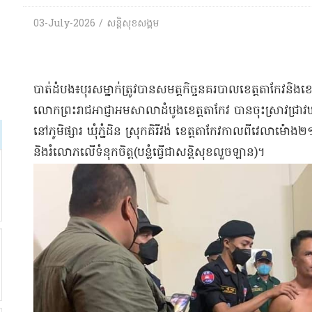
03-July-2026 / សន្តិសុខសង្គម
​បាត់ដំបង​៖​បុរស​ម្នាក់​ត្រូវបាន​សម​ត្ត​កិច្ច​នគរបាល​ខេត្តតាកែវ​និង
លោក​ព្រះរាជអាជ្ញា​អម​សាលាដំបូង​ខេត្តតាកែវ បាន​ចុះ​ស្រាវជ្រាវ​ឃាត់
នៅ​ភូមិ​ផ្សារ ឃុំ​ភ្នំ​ដិ​ន ស្រុក​គិរីវង់ ខេត្តតាកែវ​កាលពី​វេលា​ម៉
និង​រំលោភ​លើ​ទំនុកចិត្ត​(បន្លំធ្វើជាសន្តិសុខលួចឡាន)។​