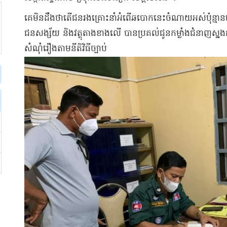
គេមិនដឹងថាតើជនរងគ្រោះនាំអំពើឆបោកនេះចំណាយអស់ប៉ុន្មានទ
ជនសង្ស័យ និង​វត្ថុតាង​ខាងលើ បាន​ប្រគល់ជូន​កម្លាំង​ជំនាញ​ស្នង
សំណុំរឿង​តាម​នីតិវិធី​ច្បាប់​