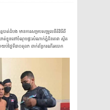
​ខេត្តបាត់ដំបង មានការ​សម្របសម្រួល​នីតិវិធី​ពី​
ខ្លួន​នៅ​ចំណុច​ផ្ទះសំណាក់​ភ្នំ​ដិ​ន​តារា ស្ថិត
ោង​២១​យប់​ថ្ងៃទី​៣០​តុលា ពាក់ព័ន្ធ​ករណី​ឆបោក