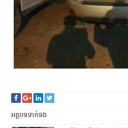
អត្ថបទទាក់ទង