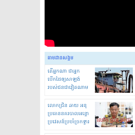
តាមដានសង្គម
តើអ្នកណា ជាអ្នក
បើកដៃឲ្យសាឡង់
របស់ជនជាវៀតណាម
ចូល មកខុស
ច្បាប់លួចបូមខ្សាច់នៅ
លោកជ្រិន ឆាយ អនុ
ក្នុងប្រទេសកម្ពុជា
ប្រធាននគរបាលអន្តោ
ប្រវេសន៍ប្រចាំច្រកទ្វារ
ព្រំដែនភ្នំឌិន និងឈ្មួញ