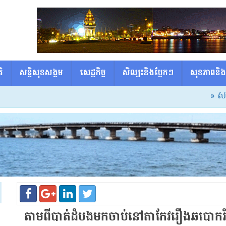
ិ
សន្តិសុខសង្គម
សេដ្ឋកិច្ច
សិល្បះនិងប្លែកៗ
សុខភាពនិង
» សម្ដេចធិបត
តាម​ពី​បាត់ដំបង​មក​ចាប់​នៅ​តាកែវ​រឿង​ឆបោក​រ