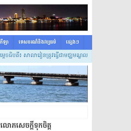
កីឡា
ទេសចរណ៏និងវប្បធម៌
ផ្សេង​ៗ
ី៖ សាលារៀនត្រូវធ្វើជាមជ្ឈមណ្ឌលកំណត់វិធីសាស្ត្របង្រៀន និ
ំលោភសេចក្តីទុកចិត្ត​