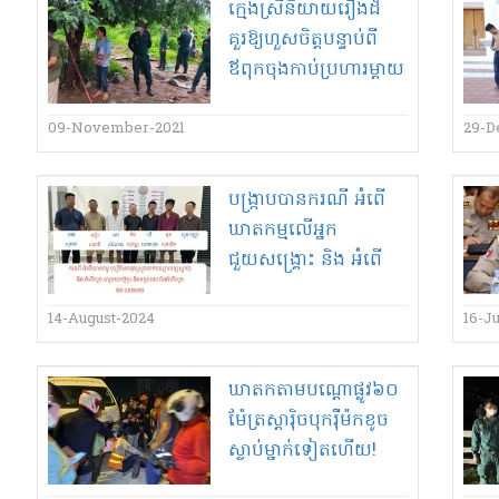
ក្មេងស្រី​និយាយ​រឿង​ដ៏​
គួរឱ្យ​ហួសចិត្ត​បន្ទាប់ពី​
ឪពុកចុង​កាប់​ប្រហារ​ម្តាយ​
ខ្លួន​ស្លាប់ ហើយ​ចងក​ធ្វើ
អត្តឃាត​
09-November-2021
29-D
បង្ក្រាបបាន​ករណី អំពើ​
ឃាតកម្ម​លើ​អ្នក​
ជួយសង្គ្រោះ និង អំពើ​
លួច យក​ម៉ូតូ​
14-August-2024
16-J
ឃាតក​តាម​ប​ណ្តោ​ផ្លូវ​៦០​
ម៉ែត្រ​ស្តា​រ៉ិ​ច​បុក​រ៉ឺម៉ក​ខូច​
ស្លាប់​ម្នាក់​ទៀតហើយ!