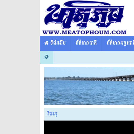
​​ ទំព័រដើម
ព័ត៌មានជាតិ
ព័ត៌មានអន្តរជាត
វីដេអូ