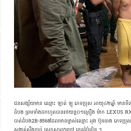
​ជនសង្ស័យ​មាន ឈ្មោះ ឡា​ត់ ឡូ ភេទ​ប្រុស អាយុ​៤២​ឆ្នាំ មាន​ទីលំនៅ​ភូ
ដំបង ព្រមទាំង​ដកហូត​បាន​រថយន្ត​០១​គ្រឿង ម៉ាក LEXUS R
បាត់ដំបង​2B-8568ដែលមានម្ចាស់ឈ្មោះ អុង ប៊ុនធាង ភេទប្រុស អា
សង្កាត់ស្ទឹងកាច់ ស្រុកសាលាក្រៅ ខេត្តប៉ៃលិន ​។​