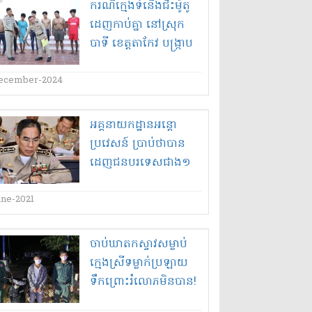
ករណី​ក្មេង​ទំនើង​ជិះ​ម៉ូតូ​
ដេញ​កាប់​គ្នា នៅ​ស្រុក​
បាទី ខេត្តតាកែវ បង្ក្រាប
បាន​៨​នាក់ ហើយ​៥​នាក់​
ទៀត​កំពុង​រត់គេច
ecember-2024
អគ្គនាយកដ្ឋាន​អន្តោ
ប្រវេសន៍ ប្រាប់ថា​បាន​
ដេញ​ជនបរទេស​ជាង​១​
ម៉ឺន​ចេញពី​ស្រុក​ខ្មែរ​
une-2021
ចាប់​ឃាត​កស្ទាវ​សម្លាប់​
ក្មេងស្រី​ទម្លាក់​ប្រឡាយ
ទឹក​ព្រោះ​រំលោភ​មិនបាន​!