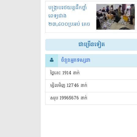
រំខានទាំងយប់ទាំងថ្ងៃ
បង្ក្រាបរថយន្តដឹកថ្នាំ
ពេទ្យជាង
២៣,៤០០ប្រអប់ គេច
ពន្ធនិងអត់ច្បាប់នាំ
ចូល!?
ជាច្រើនទៀត
ចំនួនអ្នកទស្សនា
ថ្ងៃនេះ​ 1914 នាក់
ម្សិលមិញ 12746 នាក់
សរុប 19965676 នាក់