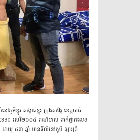
មិ​ខ្នុរ សង្កាត់​ខ្នុរ ក្រុង​សង្កែ ខេត្តបាត់
X330 សេរី​២០០៤ ពណ៌​មាស ពាក់​ផ្លាកលេខ​
​យុ ៤៣ ឆ្នាំ មានទីលំនៅភូមិ ផ្សារព្រំ