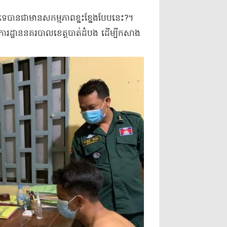
េបានជាមានសកម្មភាពខ្នះខ្នែងបែបនេះ?។​
ការដ្ឋាន​នគរបាល​ខេត្តបាត់ដំបង ដើម្បី​កសាង​