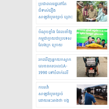
មួយចំនួនទៀត
ប្រជាពលរដ្ឋនៅតែ
កំពង់តែគុបគិតគ្នា
ជំទាស់រឿង
ធ្វើសកម្មភាពរកស៊ីនិង
សាឡង់បូមខ្សាច់ ព្រោះ
ស្តុកទំនិញគេចពន្ធ?
ខ្លាចបាក់ច្រាំងទៀត!
ចំណុចខ្លាំង ដែលនាំឱ្យ
កម្ពុជាក្លាយជាប្រទេស
លែងក្រ ក្រោយ
ឆ្នាំ២០៣០
រកឃើញអ្នកយកស្លាក
លេខនគរបាល1A-
1990 ទៅបំពាក់លើ
ម៉ូតូរបស់ខ្លួន ដាកផ្លាក
រត់ឌុបហើយ
ការតវ៉ា
សាឡង់បូមខ្សាច់
ដោយអះអាងថា បង្ក
បាក់ច្រាំងទន្លេ និង