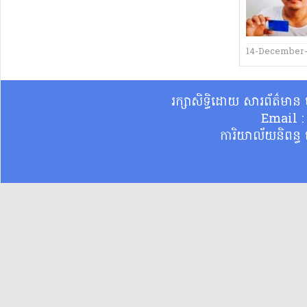
14-December-
រក្សាសិទ្ធិដោយ សារព័ត៌មា
Email 
ការិយាល័យនិពន្ធ