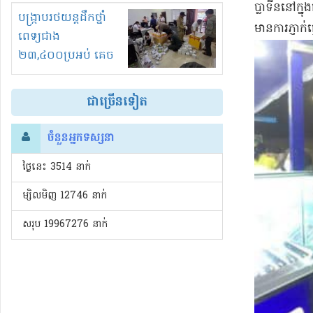
ប្លា​ទីន​នៅក្នុង
រំខានទាំងយប់ទាំងថ្ងៃ
បង្ក្រាបរថយន្តដឹកថ្នាំ
មានការ​ភ្ញាក់ផ
ពេទ្យជាង
២៣,៤០០ប្រអប់ គេច
ពន្ធនិងអត់ច្បាប់នាំ
ចូល!?
ជាច្រើនទៀត
ចំនួនអ្នកទស្សនា
ថ្ងៃនេះ​ 3514 នាក់
ម្សិលមិញ 12746 នាក់
សរុប 19967276 នាក់