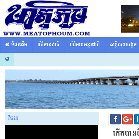
​​ ទំព័រដើម
ព័ត៌មានជាតិ
ព័ត៌មានអន្តរជាតិ
សន្តិសុខសង្គម
វីដេអូ
កើត​បាន​