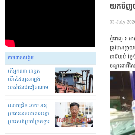
យកចិញ​ច​ញ
03-July-2026 
​ភ្នំពេញ ៖ អា
ត្រូវបាន​ម្តា
នាទី​យប់ ថ្ងៃ
តាមដានសង្គម
ខណ្ឌ​ពោធិ៍​ស
តើអ្នកណា ជាអ្នក
បើកដៃឲ្យសាឡង់
របស់ជនជាវៀតណាម
ចូល មកខុស
ច្បាប់លួចបូមខ្សាច់នៅ
លោកជ្រិន ឆាយ អនុ
ក្នុងប្រទេសកម្ពុជា
ប្រធាននគរបាលអន្តោ
ប្រវេសន៍ប្រចាំច្រកទ្វារ
ព្រំដែនភ្នំឌិន និងឈ្មួញ