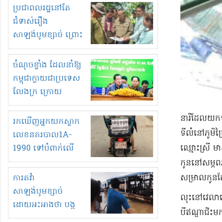
មួយចំនួនទៀត
ប្រជាពលរដ្ឋនៅតែ
កំពង់តែគុបគិតគ្នា
ជំទាស់រឿង
ធ្វើសកម្មភាពរកស៊ីនិង
សាឡង់បូមខ្សាច់ ព្រោះ
ស្តុកទំនិញគេចពន្ធ?
ខ្លាចបាក់ច្រាំងទៀត!
ចំណុចខ្លាំង ដែលនាំឱ្យ
កម្ពុជាក្លាយជាប្រទេស
លែងក្រ ក្រោយ
ឆ្នាំ២០៣០
នារី​ដែល​យក​ទ
រកឃើញអ្នកយកស្លាក
ទីលំនៅ​ភូមិ​
លេខនគរបាល1A-
1990 ទៅបំពាក់លើ
ឈ្មោះ​ស្រី ម
ម៉ូតូរបស់ខ្លួន ដាកផ្លាក
កូន​នៅ​សម្ភព
រត់ឌុបហើយ
ការតវ៉ា
សម្រាលកូន​តែ
សាឡង់បូមខ្សាច់
លុះ​នៅវេលា​ម៉
ដោយអះអាងថា បង្ក
បី​ឥណ្ឌា​ជិះ
បាក់ច្រាំងទន្លេ និង