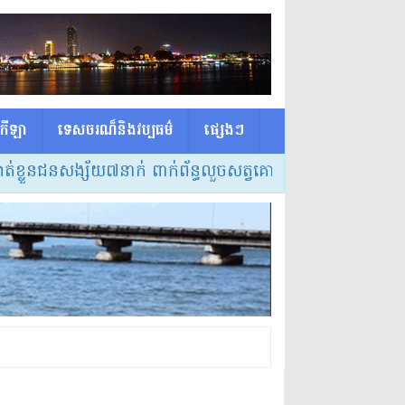
កីឡា
ទេសចរណ៏និងវប្បធម៌
ផ្សេង​ៗ
ួនជនសង្ស័យ៧នាក់ ពាក់ព័ន្ធលួចសត្វគោ ៣ករណី នៅស្រុកត្រពាំងប