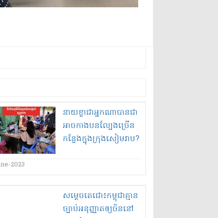
នាយ​ខ្លា​ជា​អ្នកណា​បានជា​
អាច​កាង​បន​ល្បែង​ច្រើន​
កន្លែង​ក្នុង​ក្រុង​សៀមរាប​?
une-2023
សម្តេច​តេ​ជោ​៖​កម្ពុជា​គ្មាន​
ច្បាប់​អនុញ្ញាត​ឲ្យ​ចិន​នៅ​