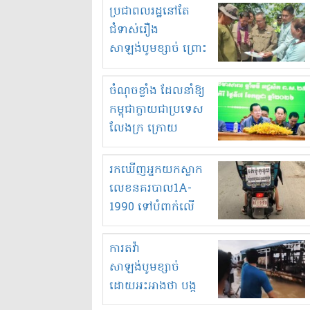
មួយចំនួនទៀត
ប្រជាពលរដ្ឋនៅតែ
កំពង់តែគុបគិតគ្នា
ជំទាស់រឿង
ធ្វើសកម្មភាពរកស៊ីនិង
សាឡង់បូមខ្សាច់ ព្រោះ
ស្តុកទំនិញគេចពន្ធ?
ខ្លាចបាក់ច្រាំងទៀត!
ចំណុចខ្លាំង ដែលនាំឱ្យ
កម្ពុជាក្លាយជាប្រទេស
លែងក្រ ក្រោយ
ឆ្នាំ២០៣០
រកឃើញអ្នកយកស្លាក
លេខនគរបាល1A-
1990 ទៅបំពាក់លើ
ម៉ូតូរបស់ខ្លួន ដាកផ្លាក
រត់ឌុបហើយ
ការតវ៉ា
សាឡង់បូមខ្សាច់
ដោយអះអាងថា បង្ក
បាក់ច្រាំងទន្លេ និង