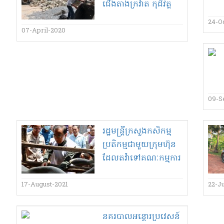
ជើងតាង​ក្រ​វ៉ាត កុដិ​វត្ត
កង​ជុំហៅ​ព្រះអង្គ​ខ្មៅ​តម្លៃ​
24-O
រាប់ម៉ឺន​ដុល្លារ តើ ជា​
07-April-2020
កំហុស​អ្នកណា​?
09-S
រដ្ឋមន្ត្រី​ក្រសួងកសិកម្ម​
ប្រតិកម្ម​ជាមួយ​ក្រុមហ៊ុន​
ដែល​តវ៉ា​ទៅ​គណៈកម្មការ
គោលនយោបាយ​
សេដ្ឋកិច្ច និង​ហិរញ្ញវត្ថុ​
17-August-2021
22-J
រឿង​ឲ្យ​នាំ​ជ្រូក​ចូល​មិន​
ដេញថ្លៃ​!
នគរបាល​អន្តោរ​ប្រវេសន៍​