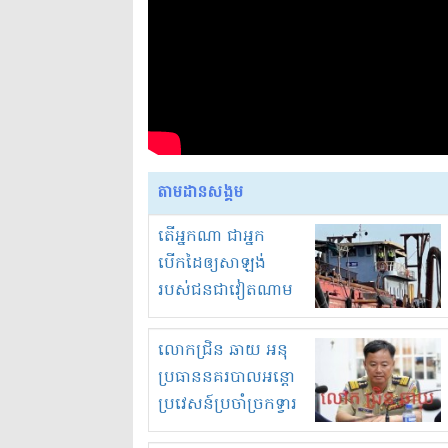
តាមដានសង្គម
តើអ្នកណា ជាអ្នក
បើកដៃឲ្យសាឡង់
របស់ជនជាវៀតណាម
ចូល មកខុស
ច្បាប់លួចបូមខ្សាច់នៅ
លោកជ្រិន ឆាយ អនុ
ក្នុងប្រទេសកម្ពុជា
ប្រធាននគរបាលអន្តោ
ប្រវេសន៍ប្រចាំច្រកទ្វារ
ព្រំដែនភ្នំឌិន និងឈ្មួញ