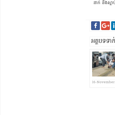
នាក់ និង​ស្ល
អត្ថបទទា
16-November