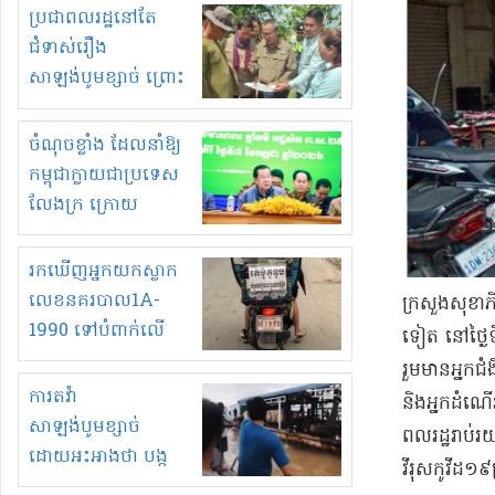
មួយចំនួនទៀត
ប្រជាពលរដ្ឋនៅតែ
កំពង់តែគុបគិតគ្នា
ជំទាស់រឿង
ធ្វើសកម្មភាពរកស៊ីនិង
សាឡង់បូមខ្សាច់ ព្រោះ
ស្តុកទំនិញគេចពន្ធ?
ខ្លាចបាក់ច្រាំងទៀត!
ចំណុចខ្លាំង ដែលនាំឱ្យ
កម្ពុជាក្លាយជាប្រទេស
លែងក្រ ក្រោយ
ឆ្នាំ២០៣០
រកឃើញអ្នកយកស្លាក
លេខនគរបាល1A-
ក្រសួងសុខាភិ
1990 ទៅបំពាក់លើ
ទៀត នៅ​ថ្ងៃទី
ម៉ូតូរបស់ខ្លួន ដាកផ្លាក
រួមមាន​អ្នកជំងឺ
រត់ឌុបហើយ
ការតវ៉ា
និង​អ្នកដំណើរ
សាឡង់បូមខ្សាច់
ពលរដ្ឋ​រាប់រយ
ដោយអះអាងថា បង្ក
វីរុស​កូ​វីដ​
បាក់ច្រាំងទន្លេ និង