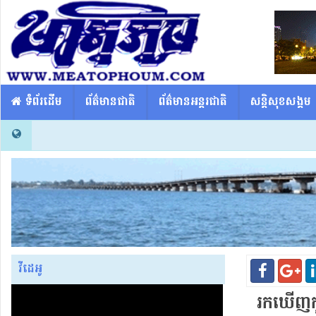
​​ ទំព័រដើម
ព័ត៌មានជាតិ
ព័ត៌មានអន្តរជាតិ
សន្តិសុខសង្គម
វីដេអូ
រកឃើញ​កូ