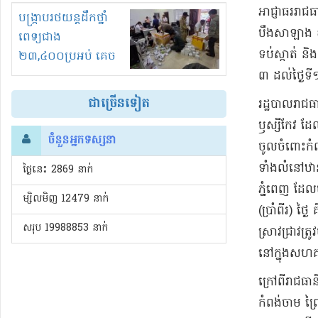
​អាជ្ញាធរ​រាជ
រំខានទាំងយប់ទាំងថ្ងៃ
បង្ក្រាបរថយន្តដឹកថ្នាំ
បឹង​សាឡាង ខណ
ពេទ្យជាង
ទប់ស្កាត់ និង
២៣,៤០០ប្រអប់ គេច
ពន្ធនិងអត់ច្បាប់នាំ
៣ ដល់​ថ្ងៃទី
ចូល!?
ជាច្រើនទៀត
​រដ្ឋបាល​រាជធា
ឫស្សីកែវ ដែល​
ចំនួនអ្នកទស្សនា
ចូល​ចំពោះ​ក
ទាំង​លំនៅឋាន​ក្
ថ្ងៃនេះ​ 2869 នាក់
ភ្នំពេញ ដែលម
ម្សិលមិញ 12479 នាក់
(​ប្រាំពីរ​) 
សរុប 19988853 នាក់
ស្រាវជ្រាវ​ត្រ
នៅក្នុង​សហគ
​ក្រៅពី​រាជធា
កំពង់ចាម ព្រ