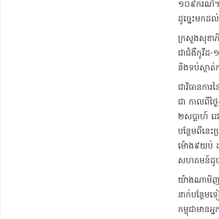
១០៩​ករណី​។ ន
ដូច្នេះ​មកដល
​ក្រសួងសុខាភិប
ជា​ជំងឺ​កូ​វីដ​
និង​ទប់ស្កាត់​
​ជា​វិធានការ​ន
ជា កាលពី​ថ្ងៃ
២​សប្តាហ៍ ដោ
បន្ថែម​ពីនេះ​ប
ម៉ោង​៩​យប់ ដល
សហគមន៍​ដូចគ្
​យ៉ាងណាមិញ​នៅ
នាក់​បន្ថែមទៀ
កម្ពុ​ជាមាន​