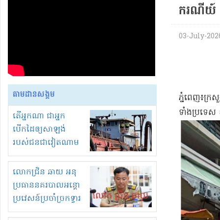
ករ​ណីយ៍​
03-July-2026 
តាមដានសង្គម
​ភ្នំពេញ​៖​ក្
ទាំងប្រទេស ខណ
តើអ្នកណា ជាអ្នក
បើកដៃឲ្យសាឡង់
របស់ជនជាវៀតណាម
ចូល មកខុស
ច្បាប់លួចបូមខ្សាច់នៅ
លោកជ្រិន ឆាយ អនុ
ក្នុងប្រទេសកម្ពុជា
ប្រធាននគរបាលអន្តោ
ប្រវេសន៍ប្រចាំច្រកទ្វារ
ព្រំដែនភ្នំឌិន និងឈ្មួញ