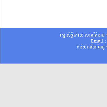
រក្សាសិទ្ធិដោយ សារព័ត៌មា
Email 
ការិយាល័យនិពន្ធ