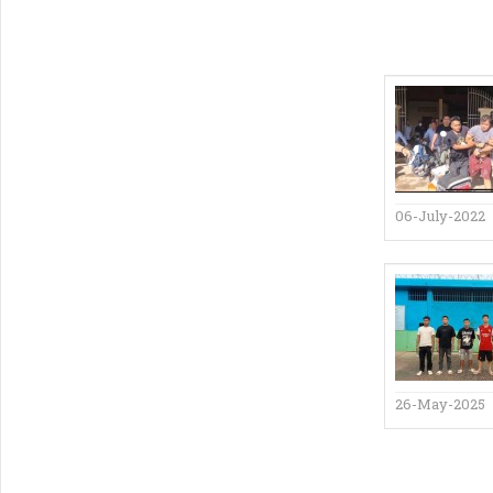
06-July-2022
26-May-2025