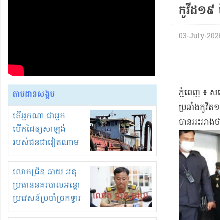
កូ​វីដ​១៩
03-July-2026 
​ភ្នំពេញ ៖ សម
តាមដានសង្គម
ប្រឆាំង​កូ​វីត
តើអ្នកណា ជាអ្នក
បាន​អះអាងថា​វ
បើកដៃឲ្យសាឡង់
របស់ជនជាវៀតណាម
ចូល មកខុស
ច្បាប់លួចបូមខ្សាច់នៅ
លោកជ្រិន ឆាយ អនុ
ក្នុងប្រទេសកម្ពុជា
ប្រធាននគរបាលអន្តោ
ប្រវេសន៍ប្រចាំច្រកទ្វារ
ព្រំដែនភ្នំឌិន និងឈ្មួញ