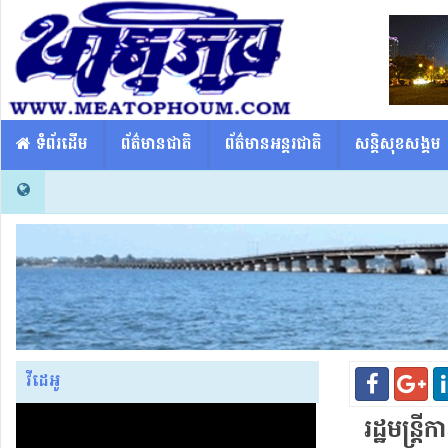
​​ ទំព័រដើម
ព័ត៌មានជាតិ
ព័ត៌មានអន្តរជាតិ
សន្តិសុខសង្គម
វីដេអូ
រដ្ឋមន្ត្