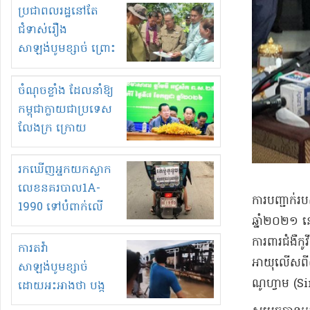
មួយចំនួនទៀត
ប្រជាពលរដ្ឋនៅតែ
កំពង់តែគុបគិតគ្នា
ជំទាស់រឿង
ធ្វើសកម្មភាពរកស៊ីនិង
សាឡង់បូមខ្សាច់ ព្រោះ
ស្តុកទំនិញគេចពន្ធ?
ខ្លាចបាក់ច្រាំងទៀត!
ចំណុចខ្លាំង ដែលនាំឱ្យ
កម្ពុជាក្លាយជាប្រទេស
លែងក្រ ក្រោយ
ឆ្នាំ២០៣០
រកឃើញអ្នកយកស្លាក
លេខនគរបាល1A-
ការបញ្ជាក់​រ
1990 ទៅបំពាក់លើ
ឆ្នាំ​២០២១ ន
ម៉ូតូរបស់ខ្លួន ដាកផ្លាក
ការពារ​ជំងឺ​ក
រត់ឌុបហើយ
ការតវ៉ា
អាយុលើសពី៥០ឆ្ន
សាឡង់បូមខ្សាច់
ណូ​ហ្វា​ម (
ដោយអះអាងថា បង្ក
បាក់ច្រាំងទន្លេ និង