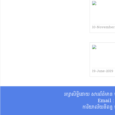
10-November
19-June-2019
រក្សាសិទ្ធិដោយ សារព័ត៌មា
Email 
ការិយាល័យនិពន្ធ