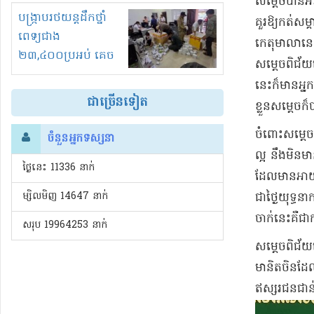
សម្តេច​បាន​អ
រំខានទាំងយប់ទាំងថ្ងៃ
បង្ក្រាបរថយន្តដឹកថ្នាំ
គួរឱ្យកត់សម្គ
ពេទ្យជាង
កេតុមាលា​នេះ​
២៣,៤០០ប្រអប់ គេច
សម្ដេច​ពិជ័យ​
ពន្ធនិងអត់ច្បាប់នាំ
នេះ​ក៏មាន​អ្
ចូល!?
ជាច្រើនទៀត
ខ្លួន​សម្ដេច​
ចំពោះ​សម្ដេច​
ចំនួនអ្នកទស្សនា
ល្អ នឹង​មិនមាន​
ថ្ងៃនេះ​ 11336 នាក់
ដែលមានអាយុល
ម្សិលមិញ 14647 នាក់
ជា​ថ្ងៃ​យុទ្ធន
ចាក់​នេះ​គឺជា
សរុប 19964253 នាក់
​សម្ដេច​ពិជ័
មានិត​ចិន​ដែល​
ឥស្សរជន​ជាន់ខ