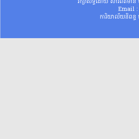
រក្សាសិទ្ធិដោយ សារព័ត៌មា
Email 
ការិយាល័យនិពន្ធ