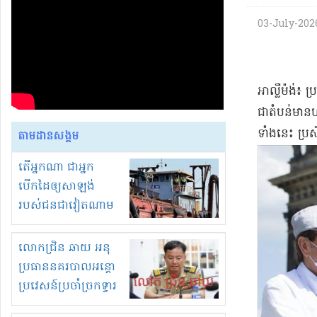
03-July-2026 
​អាល្លឺម៉ង់​៖
ជា​តំបន់​មាន​
ទាំងនេះ ប្រសិ
តាមដានសង្គម
តើអ្នកណា ជាអ្នក
បើកដៃឲ្យសាឡង់
របស់ជនជាវៀតណាម
ចូល មកខុស
ច្បាប់លួចបូមខ្សាច់នៅ
លោកជ្រិន ឆាយ អនុ
ក្នុងប្រទេសកម្ពុជា
ប្រធាននគរបាលអន្តោ
ប្រវេសន៍ប្រចាំច្រកទ្វារ
ព្រំដែនភ្នំឌិន និងឈ្មួញ