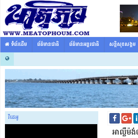
​​ ទំព័រដើម
ព័ត៌មានជាតិ
ព័ត៌មានអន្តរជាតិ
សន្តិសុខសង្គម
វីដេអូ
អាល្លឺម៉ង់