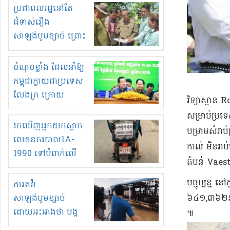
មួយចំនួនទៀត
ប្រជាពលរដ្ឋនៅតែ
កំពង់តែគុបគិតគ្នា
ជំទាស់រឿង
ធ្វើសកម្មភាពរកស៊ីនិង
សាឡង់បូមខ្សាច់ ព្រោះ
ស្តុកទំនិញគេចពន្ធ?
ខ្លាចបាក់ច្រាំងទៀត!
ចំណុចខ្លាំង ដែលនាំឱ្យ
កម្ពុជាក្លាយជាប្រទេស
លែងក្រ ក្រោយ
​វិទ្យាស្ថាន 
ឆ្នាំ២០៣០
សម្រាប់​ប្រ
រកឃើញអ្នកយកស្លាក
បម្រាម​សំរាប់
លេខនគរបាល1A-
កាល់ មិន​រា
1990 ទៅបំពាក់លើ
តំបន់ Vaes
ម៉ូតូរបស់ខ្លួន ដាកផ្លាក
រត់ឌុបហើយ
​បច្ចុប្បន្ន 
ការតវ៉ា
៦៤១,៣៦២​នា
សាឡង់បូមខ្សាច់
ដោយអះអាងថា បង្ក
៕
បាក់ច្រាំងទន្លេ និង