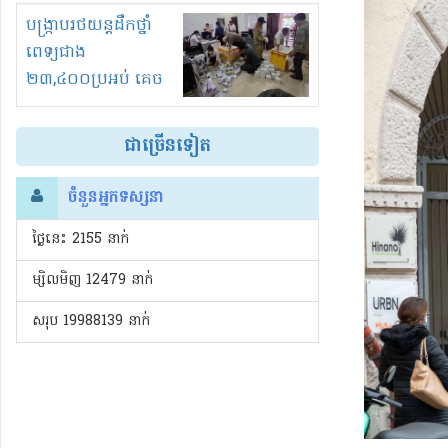
រំខានទាំងយប់ទាំងថ្ងៃ
បង្ក្រាបរថយន្តដឹកថ្នាំ
ពេទ្យជាង
២៣,៤០០ប្រអប់ គេច
ពន្ធនិងអត់ច្បាប់នាំ
ចូល!?
ជាច្រើនទៀត
ចំនួនអ្នកទស្សនា
ថ្ងៃនេះ​ 2155 នាក់
ម្សិលមិញ 12479 នាក់
សរុប 19988139 នាក់