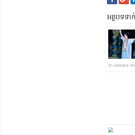
អត្ថបទទា
31-January-2