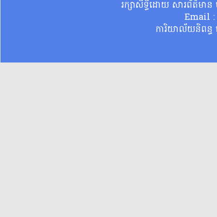
រក្សាសិទ្ធិដោយ សារព័ត៌មា
Email 
ការិយាល័យនិពន្ធ