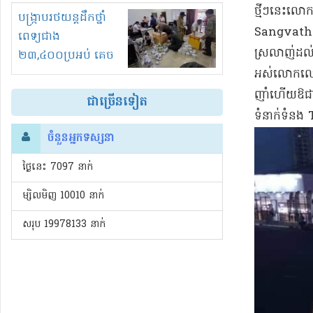
​ថ្មីៗ​នេះ​
រំខានទាំងយប់ទាំងថ្ងៃ
បង្ក្រាបរថយន្តដឹកថ្នាំ
Sangvath Sem
ពេទ្យជាង
ស្រលាញ់​ដល់​ខ្
២៣,៤០០ប្រអប់ គេច
​អស់លោក​លោកស្
ពន្ធនិងអត់ច្បាប់នាំ
ចូល!?
ញាំហើយ​ឱជា​រស
ជាច្រើនទៀត
ទំនាក់ទំនង
ចំនួនអ្នកទស្សនា
ថ្ងៃនេះ​ 7097 នាក់
ម្សិលមិញ 10010 នាក់
សរុប 19978133 នាក់