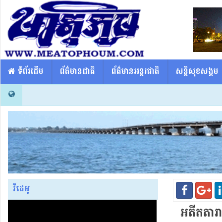
​​ ទំព័រដើម
ព័ត៌មានជាតិ
ព័ត៌មានអន្តរជាតិ
សន្តិសុខសង្គម
វីដេអូ
អតីត​តារា