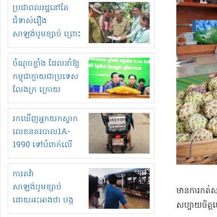
មួយចំនួនទៀត
ប្រជាពលរដ្ឋនៅតែ
កំពង់តែគុបគិតគ្នា
ជំទាស់រឿង
ធ្វើសកម្មភាពរកស៊ីនិង
សាឡង់បូមខ្សាច់ ព្រោះ
ស្តុកទំនិញគេចពន្ធ?
ខ្លាចបាក់ច្រាំងទៀត!
ចំណុចខ្លាំង ដែលនាំឱ្យ
កម្ពុជាក្លាយជាប្រទេស
លែងក្រ ក្រោយ
ឆ្នាំ២០៣០
រកឃើញអ្នកយកស្លាក
លេខនគរបាល1A-
1990 ទៅបំពាក់លើ
ម៉ូតូរបស់ខ្លួន ដាកផ្លាក
រត់ឌុបហើយ
ការតវ៉ា
សាឡង់បូមខ្សាច់
មានការកត់សម្
ដោយអះអាងថា បង្ក
សប្បាយចិត្
បាក់ច្រាំងទន្លេ និង