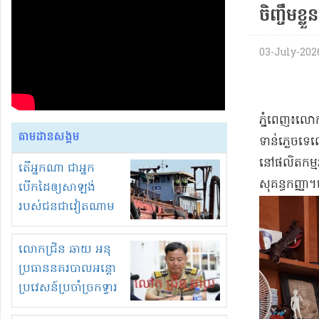
ចិញ្ចឹមខ្លួន​
03-July-2026
​ភ្នំពេញ​៖​លោក
តាមដានសង្គម
ទាន់​ភ្លេច​ទេ
នៅ​ផលិតកម្ម​រ
តើអ្នកណា ជាអ្នក
សុគន្ធ​កញ្ញ
បើកដៃឲ្យសាឡង់
របស់ជនជាវៀតណាម
ចូល មកខុស
ច្បាប់លួចបូមខ្សាច់នៅ
លោកជ្រិន ឆាយ អនុ
ក្នុងប្រទេសកម្ពុជា
ប្រធាននគរបាលអន្តោ
ប្រវេសន៍ប្រចាំច្រកទ្វារ
ព្រំដែនភ្នំឌិន និងឈ្មួញ