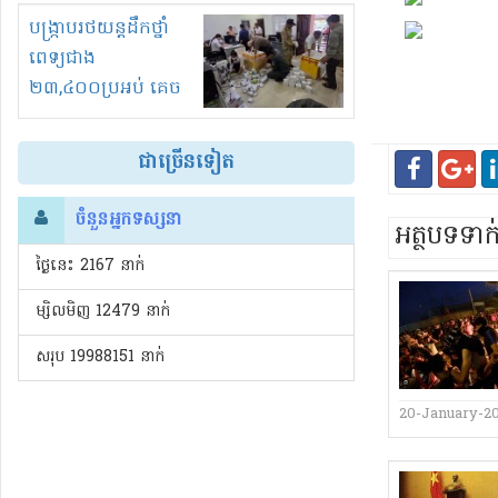
រំខានទាំងយប់ទាំងថ្ងៃ
បង្ក្រាបរថយន្តដឹកថ្នាំ
ពេទ្យជាង
២៣,៤០០ប្រអប់ គេច
ពន្ធនិងអត់ច្បាប់នាំ
ចូល!?
ជាច្រើនទៀត
ចំនួនអ្នកទស្សនា
អត្ថបទទា
ថ្ងៃនេះ​ 2167 នាក់
ម្សិលមិញ 12479 នាក់
សរុប 19988151 នាក់
20-January-2