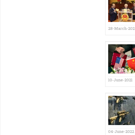
28-March-20
10-June-2021
04-June-2022