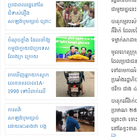
រដ្ឋធានី​បា​
មួយចំនួនទៀត
ប្រជាពលរដ្ឋនៅតែ
ជាមួយគ្នានេះ​ក
កំពង់តែគុបគិតគ្នា
ជំទាស់រឿង
ធ្វើសកម្មភាពរកស៊ីនិង
សាឡង់បូមខ្សាច់ ព្រោះ
​បាតុកម្ម​របស
ស្តុកទំនិញគេចពន្ធ?
ខ្លាចបាក់ច្រាំងទៀត!
អ៊ីរ៉ាក់ ដែល​
ចំណុចខ្លាំង ដែលនាំឱ្យ
ទម្លាក់​សា​ដ
កម្ពុជាក្លាយជាប្រទេស
​មូលហេតុ​ក្រុម
លែងក្រ ក្រោយ
ដែល​ប្រជាជន​អ៊
ឆ្នាំ២០៣០
ទៅតាម​ការអំពា
រកឃើញអ្នកយកស្លាក
ប្រឆាំង​រដ្ឋ
លេខនគរបាល1A-
ថវិកា ជាង ៤១
1990 ទៅបំពាក់លើ
ម៉ូតូរបស់ខ្លួន ដាកផ្លាក
បាតុករ​អ៊ីរ៉
រត់ឌុបហើយ
ការតវ៉ា
ប្រមាណ ២៥​ភា
សាឡង់បូមខ្សាច់
ព្រោះថា ទោះជ
ដោយអះអាងថា បង្ក
នៅតែ​ខ្វះខាត​
បាក់ច្រាំងទន្លេ និង