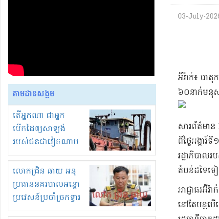
03-July-2026 
​អ៊ីរ៉ាក់​៖ បា
៦០​នាក់​មនុស
តាមដានសង្គម
តើអ្នកណា ជាអ្នក
សារព័ត៌មាន BB
បើកដៃឲ្យសាឡង់
ពីថ្ងៃ​អង្គា​រ
របស់ជនជាវៀតណាម
ចូល មកខុស
រដ្ឋាភិបាល​
ច្បាប់លួចបូមខ្សាច់នៅ
តំបន់​ដទៃទៀត​
លោកជ្រិន ឆាយ អនុ
ក្នុងប្រទេសកម្ពុជា
ប្រធាននគរបាលអន្តោ
​អាជ្ញាធរ​អ៊ីរ
ប្រវេសន៍ប្រចាំច្រកទ្វារ
នៅតែ​បន្ត​បើទ
ព្រំដែនភ្នំឌិន និងឈ្មួញ