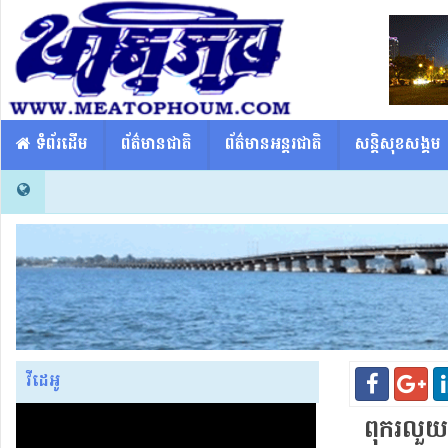
​​ ទំព័រដើម
ព័ត៌មានជាតិ
ព័ត៌មានអន្តរជាតិ
សន្តិសុខសង្គម
វីដេអូ
ពុករលួយ​ភា