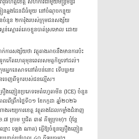
វុធហត្ថខេត្ត សហការជាមួយមន្ត្រីមន្ទីរ
ឿងញៀនឆ្លងដែនដ៏ធំមួយ នៅចំណុចកន្ទុយ
នចំនួន ២ការ៉ុងរបស់ក្រុមជនសង្ស័យ
លន់ស្លោរត់គេចខ្លួនបាត់ស្រមោល ដោយ
ដាក់ការសង្ស័យថា វត្ថុតាងអាចនឹងមានការប៉ះ
ទូកកើតហេតុមុនពេលសមត្ថកិច្ចទៅដល់។
ក្រុមអ្នកនេសាទនៅតំបន់នោះ ទើបធ្លាយ
នចេញពីទូករបស់ជនល្មើស។
គ្រឿងញៀនប្រភេទមេតំហ្វេតាមីន (ICE) ចំនួន
ពីព្រឹកថ្ងៃទី០១ ខែកក្កដា ឆ្នាំ២០២៦
ណាងអយ្យការខេត្ត វត្ថុតាងដែលកម្លាំងជំនាញ
៧ ក្រាម ឬជិត ៣៨ គីឡូក្រាម)។ ប៉ុន្តែ
 (ឈ្មោះ ឡេង ណាត) ធ្វើឱ្យចំនួនគ្រឿងញៀន
ងន់ប្រហាក់ប្រហែល ៤០ គីឡូក្រាម)។