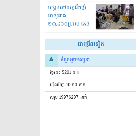
រំខានទាំងយប់ទាំងថ្ងៃ
បង្ក្រាបរថយន្តដឹកថ្នាំ
ពេទ្យជាង
២៣,៤០០ប្រអប់ គេច
ពន្ធនិងអត់ច្បាប់នាំ
ចូល!?
ជាច្រើនទៀត
ចំនួនអ្នកទស្សនា
ថ្ងៃនេះ​ 5201 នាក់
ម្សិលមិញ 10010 នាក់
សរុប 19976237 នាក់