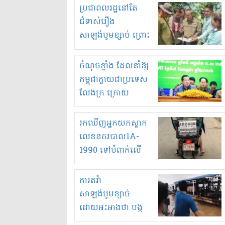
មួយចំនួនទៀត
ប្រជាពលរដ្ឋនៅតែ
កំពង់តែគុបគិតគ្នា
ជំទាស់រឿង
ធ្វើសកម្មភាពរកស៊ីនិង
សាឡង់បូមខ្សាច់ ព្រោះ
ស្តុកទំនិញគេចពន្ធ?
ខ្លាចបាក់ច្រាំងទៀត!
ចំណុចខ្លាំង ដែលនាំឱ្យ
កម្ពុជាក្លាយជាប្រទេស
លែងក្រ ក្រោយ
ឆ្នាំ២០៣០
រកឃើញអ្នកយកស្លាក
លេខនគរបាល1A-
1990 ទៅបំពាក់លើ
ម៉ូតូរបស់ខ្លួន ដាកផ្លាក
រត់ឌុបហើយ
ការតវ៉ា
សាឡង់បូមខ្សាច់
ដោយអះអាងថា បង្ក
បាក់ច្រាំងទន្លេ និង