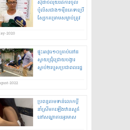
ស៊ីដាច់​លុយ​រត់​ការចូល​
ប៉ូលិស​ជាង​១​ម៉ឺន​គេ​ទា​ប្រើ​
ស្បែក​គម្រាម​សម្លាប់​ត្រូវ​
ចាប់ខ្លួន​!
ay-2020
ផ្ទុះអាវុធ​១០​គ្រាប់​នៅ​ដ​
ស្វាយជ្រុំ​ជ្រោយចង្វារ​
ស្លាប់​២​របួស​ប្រជាពលរដ្ឋ​
៣​នាក់​
ugust-2022
ប្រពន្ធ​តាម​ទាន់​លោក​ប្តី
នាំ​ស្រី​មក​ឡើងឋានសួគ៌
នៅ​សណ្ឋាគារ​អូរ​មាស
ក្រុង​ប៉ោយប៉ែត​ប្តឹង​ឲ្យ​ចាប់