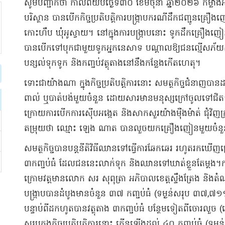
សូមបញ្ជាក់ថា កាលពីយប់ថ្ងៃទី៣០ ខែមិថុនា ឆ្នាំ២០២៦ កម្លាំងអា
បរិស្ថាន បានបើកកិច្ចប្រតិបត្តិការបង្ក្រាបករណីដឹកជញ្ជូនគ្រ
កោះហឹប ឃុំអូស្វាយ។ នៅក្នុងការបង្ក្រាបនោះ ទូកដឹកគ្រឿងញៀ
បានបើកទៅបុកជាមួយទូកអ្នកនេសាទ បណ្តាលឱ្យជនល្មើសភ័យស្
បន្សល់ទុកទូក និងកញ្ចប់វត្ថុតាងនៅនឹងកន្លែងកើតហេតុ។
ទោះជាយ៉ាងណា ក្នុងកិច្ចប្រតិបត្តិការនោះ សមត្ថកិច្ចជំនាញបាន
ពាល់ ឬបាត់បង់មួយចំនួន ដោយសារមានមនុស្សក្រៅចូលទៅជិត
ក្រោយការបើកការស៊ើបអង្កេត និងសាកសួរយ៉ាងម៉ឺងម៉ាត់ ជុំវិញ
តម្រុយថា ឈ្មោះ ឡេង ណាត បានលួចយកគ្រឿងញៀនមួយចំនួ
សមត្ថកិច្ចបានបន្តនីតិវិធីឈានទៅធ្វើការឆែកឆេរ រហូតរកឃើញ
៣កញ្ចប់ធំ ដែលជននេះលាក់ទុក និងឈានទៅឃាត់ខ្លួនតែម្តង។កាល
ក្រោមវត្តមានលោក សរ សុពុត្រា អភិបាលខេត្តស្ទឹងត្រែង និងតំ
បង្ក្រាបបានដំបូងមានចំនួន ៣៧ កញ្ចប់ធំ (ទម្ងន់សរុប ៣៧,៧១១.
បន្ទាប់ពីដកហូតបានវត្ថុតាង ៣កញ្ចប់ធំ បន្ថែមទៀតពីចោរលួច
សរុបក្នុងកិច្ចប្រតិបត្តិការនោះ កើនឡើងដល់ ៤០ កញ្ចប់ធំ (ទម្