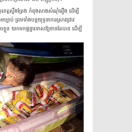
ត្តស្ទឹងត្រែង កំពុងសាងសំណុំរឿង ដើម្បី
ប់ ព្រមទាំងបន្តយុទ្ធនាការស្រាវជ្រាវ
េចខ្លួន យកមកផ្តន្ទាទោសឱ្យខានតែបាន ដើម្បី