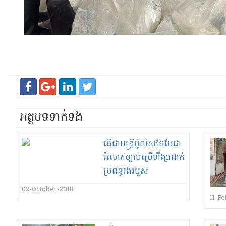
អត្ថបទទាក់ទង
ធើ​ជា​មន្ត្រីប៉ូលិស​តែ​បែ​ជា​
រំលោភច្បាប់​ប្រើ​ហឹ​ង្សា​ដាក់​
ប្រពន្ធ​រងរបួស​
02-October-2018
11-F