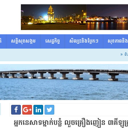
ិ
សន្តិសុខសង្គម
សេដ្ឋកិច្ច
សិល្បះនិងប្លែកៗ
សុខភាពនិង
» សម្ដេចធិប
អ្នកនេសាទម្នាក់បន្លំ លួចគ្រឿងញៀន ៣គីឡ