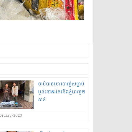
ចាប់បាន​ចោរ​បាញ់សម្លាប់​
ប្លន់​នៅ​តាកែវ​និង​ភ្នំពេញ​២​
នាក់​
ebruary-2020