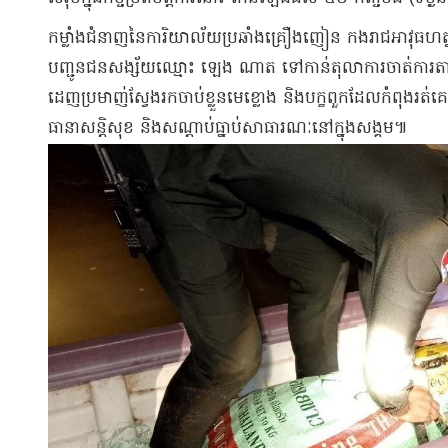
កម្លាំងជំនាញនៃការិយាល័យប្រឆាំងគ្រឿងញៀន កងរាជអាវុធហត្ថខេ
បញ្ជូនជនសង្ស័យឈ្មោះ ឡេង ណាត ទៅកាន់តុលាការចាត់ការតាមច្បា
ដេញប្រមាញ់ស្វែងរកចាប់ខ្លួនមេខ្លោង និងបក្ខពួកដែលកំពុងរត់គ
ធានាសន្តិសុខ និងសណ្តាប់ធ្នាប់សាធារណៈនៅក្នុងសង្គម៕