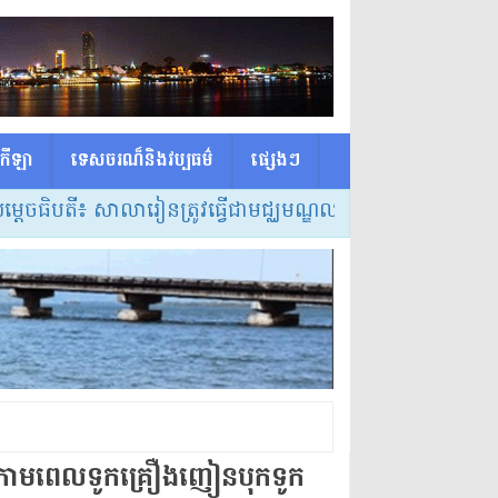
កីឡា
ទេសចរណ៏និងវប្បធម៌
ផ្សេង​ៗ
តី៖ សាលារៀនត្រូវធ្វើជាមជ្ឈមណ្ឌលកំណត់វិធីសាស្ត្របង្រៀន ន
ូក្រាមពេលទូកគ្រឿងញៀនបុកទូក