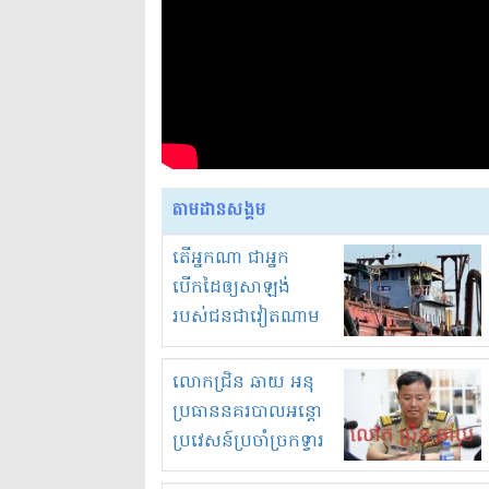
តាមដានសង្គម
តើអ្នកណា ជាអ្នក
បើកដៃឲ្យសាឡង់
របស់ជនជាវៀតណាម
ចូល មកខុស
ច្បាប់លួចបូមខ្សាច់នៅ
លោកជ្រិន ឆាយ អនុ
ក្នុងប្រទេសកម្ពុជា
ប្រធាននគរបាលអន្តោ
ប្រវេសន៍ប្រចាំច្រកទ្វារ
ព្រំដែនភ្នំឌិន និងឈ្មួញ