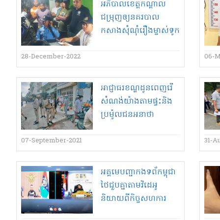
អភិបាលខេត្ត​កណ្ដាល​
ជម្រុញ​ឲ្យ​នគរបាល​
កសាង​សុំ​ណុំ​រឿង​ម្ចាស់​ទូក​
-​ដ ទៅ​តុលាការ ក្រោយ​
ស្លាប់​កុមារី​ម្នាក់ នៅ​ស្រុក​
28-December-2022
06-M
ស្អាង
អាជ្ញាធរ​ខណ្ឌដូនពេញ​រើ​
សំណង់​យ៉ាង​តាម​ផ្ទះ​និង​
ប្រ​ម៉ូ​ល​ជនអនាថា​
07-September-2021
31-A
អគ្គ​មេ​បញ្ជា​កង​ទ​ព័​កម្ពុជា​
ថៃ​ជួបគ្នា​តាម​វិ​ដេ​អូ​
និយាយ​ពី​កិច្ចសហការ​
ទ្វេភាគី​ពិសេស​បញ្ហា​រដោះ​