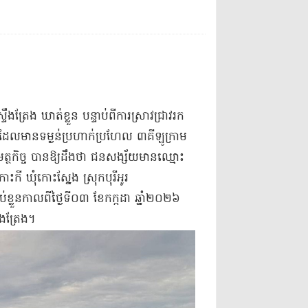
ទឹងត្រែង ឃាត់ខ្លួន បន្ទាប់ពីការស្រាវជ្រាវរក
ដែលមានទម្ងន់ប្រហាក់ប្រហែល ៣គីឡូក្រាម
មត្ថកិច្ច បានឱ្យដឹងថា ជនសង្ស័យមានឈ្មោះ
ី ឃុំកោះស្នែង ស្រុកបុរីអូរ
់ខ្លួនកាលពីថ្ងៃទី០៣ ខែកក្កដា ឆ្នាំ២០២៦
ឹងត្រែង។