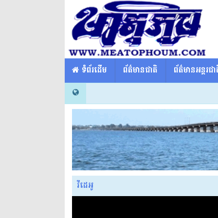
​​ ទំព័រដើម
ព័ត៌មានជាតិ
ព័ត៌មានអន្តរជាត
វីដេអូ