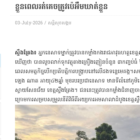
ខ្លួនពេលរត់គេចត្រូវប៉េអឹមឃាត់ខ្លួន
03-July-2026 / សន្តិសុខសង្គម
ស្ទឹងត្រែង៖
អ្នកនេសាទម្នាក់ត្រូវបានកម្លាំងកងរាជអាវុធហត្ថខេត្តស្
ឃើញថា បានលួចលាក់ទុកវត្ថុតាងគ្រឿងញៀនចំនួន ៣កញ្ចប់ធំ 
ពេលសមត្ថកិច្ចបើកប្រតិបត្តិការបង្ក្រាបនៅលើដងទន្លេមេគង្គ។ស
ឡេង ណាត អាយុ៤២ឆ្នាំ មុខរបរប្រជានេសាទ មានទីលំនៅភូមិកោះក
ស្វាយសែនជ័យ ខេត្តស្ទឹងត្រែង។ ជននេះត្រូវបានកម្លាំងជំនាញចាប
ក្រោមការសម្របសម្រួលនីតិវិធីពីអយ្យការអមសាលាដំបូងខេត្តស្ទ